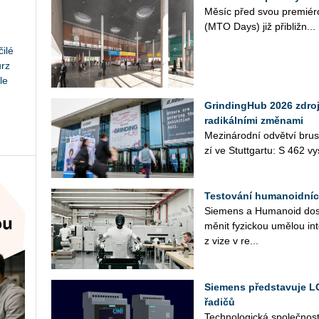
Měsíc před svou pre­mi­é­ro
(MTO Days) již při­bliž­n...
ilé
urz
le
GrindingHub 2026 zdroj
radikálními změnami
Me­zi­ná­rod­ní od­vět­ví br
zí ve Stutt­gar­tu: S 462 vy­
Testování humanoidníc
Sie­mens a Hu­ma­no­id do­s
mě­nit fy­zic­kou umě­lou in­t
z vize v re...
Siemens představuje L
řadičů
Tech­no­lo­gic­ká spo­leč­nos