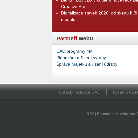
Creative Pro
Digitalizace staveb 2026: od skenu k B
modelu
Partneři
webu
CAD programy 4M
Plánování a řízení výroby
Správa majetku a řízení údržby
Kontakty redakce CAD
Týdeník CA
|
RSS
|
Ekonomické a informa