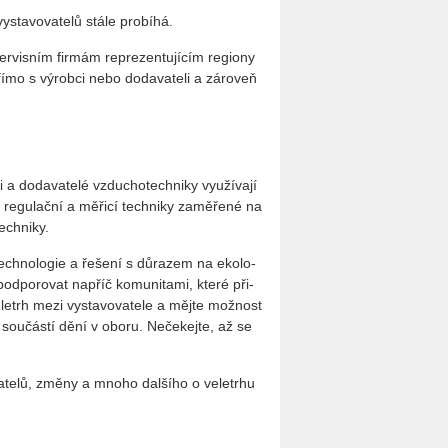
sta­vo­va­te­lů stále pro­bí­há.
vis­ním fir­mám re­pre­zen­tu­jí­cím re­gi­o­ny
římo s vý­rob­ci nebo do­da­va­te­li a zá­ro­veň
 a do­da­va­te­lé vzdu­cho­tech­ni­ky vy­u­ží­va­jí
re­gu­lač­ní a mě­ři­cí tech­ni­ky za­mě­ře­né na
ech­ni­ky.
tech­no­lo­gie a ře­še­ní s dů­ra­zem na eko­lo­
pod­po­ro­vat na­příč ko­mu­ni­ta­mi, které při­
ve­letrh mezi vy­sta­vo­va­te­le a mějte mož­nost
 sou­čás­tí dění v oboru. Ne­če­kej­te, až se
­da­te­lů, změny a mnoho dal­ší­ho o ve­letr­hu