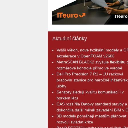
Aktuální
články
Vyšší výkon, nové fyzikální modely a 
akcelerace v OpenFOAM v2606
MetraSCAN BLACK2 zvyšuje flexibilitu p
rozměrové kontrole přímo ve výrobě
Dell Pro Precision 7 R1 – 1U racková
pracovní stanice pro náročné inženýrsk
úlohy
Senzory sledují kvalitu komunikací i v
horkém létu
ČAS rozšířila Datový standard stavby a
dokončila další milník zavádění BIM v 
3D modely pomáhají městům plánovat
rozvoj i zvládat krize
BenQ PD2732U vrcholem nové řady B