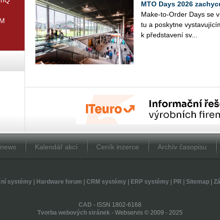
MTO Days 2026 zachycuj
Make-to-Order Days se v ro
IM
tu a po­skyt­ne vy­sta­vu­jí­c
k před­sta­ve­ní sv...
Dnews
Kalendář akcí
Ceník inzerce
Archív časopisu
ční systémy
|
Hardware forum
|
CRM systémy
|
ERP systémy
|
PR
|
Sitemap
|
Zá
CAD
- ISSN 1802-6168
Tvorba webových stránek
- Webservis © 2009 - 2025