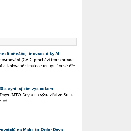
neři přinášejí inovace díky AI
na­vr­ho­vá­ní (CAD) pro­chá­zí trans­for­ma­cí.
ní a izo­lo­va­né si­mu­la­ce ustu­pu­jí nové éře
6 s vynikajícím výsledkem
Days (MTO Days) na vý­sta­viš­ti ve Stutt­
ím vý...
vovatelů na Make-to-Order Days