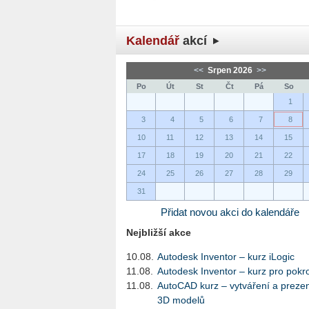
Kalendář
akcí
<<
Srpen 2026
>>
Po
Út
St
Čt
Pá
So
1
3
4
5
6
7
8
10
11
12
13
14
15
17
18
19
20
21
22
24
25
26
27
28
29
31
Přidat novou akci do kalendáře
Nejbližší akce
10.08.
Autodesk Inventor – kurz iLogic
11.08.
Autodesk Inventor – kurz pro pokro
11.08.
AutoCAD kurz – vytváření a preze
3D modelů