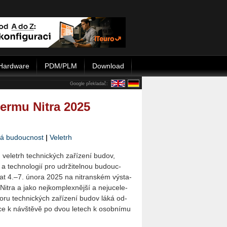
Hardware
PDM/PLM
Download
Google překladač:
ermu Nitra 2025
ná budoucnost
|
Veletrh
, ve­letrh tech­nic­kých za­ří­ze­ní budov,
í a tech­no­lo­gií pro udr­ži­tel­nou bu­douc­
t 4.–7. února 2025 na nit­ran­ském vý­sta­
 Nitra a jako nej­kom­plex­něj­ší a nej­u­ce­le­
boru tech­nic­kých za­ří­ze­ní budov láká od­
liv­ce k ná­vštěvě po dvou le­tech k osob­ní­mu