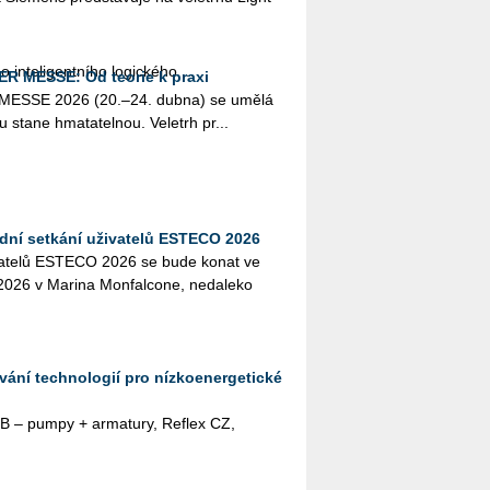
­te­li­gent­ní­ho lo­gic­ké­ho ...
ER MESSE: Od teorie k praxi
R MESSE 2026 (20.–24. dubna) se umělá
­lu stane hma­ta­tel­nou. Ve­letrh pr...
dní setkání uživatelů ESTECO 2026
ži­va­te­lů ES­TE­CO 2026 se bude konat ve
26 v Ma­ri­na Mon­fal­co­ne, ne­da­le­ko
vání technologií pro nízkoenergetické
 KSB – pumpy + ar­ma­tu­ry, Re­flex CZ,