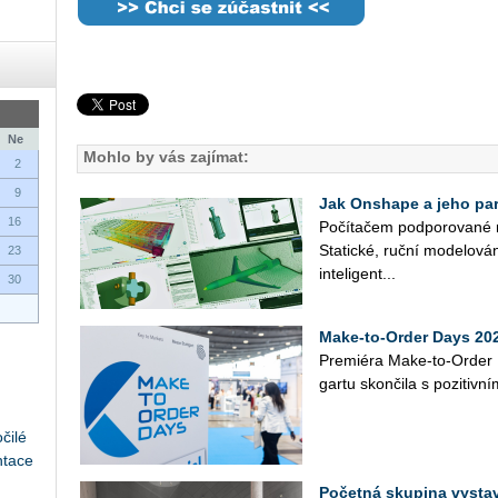
Ne
Mohlo by vás zajímat:
2
9
Jak Onshape a jeho part
16
Po­čí­ta­čem pod­po­ro­va­né 
Sta­tic­ké, ruční mo­de­lo­vá­
23
in­te­li­gent­...
30
Make-to-Order Days 202
Pre­mi­é­ra Make-to-Order 
gar­tu skon­či­la s po­zi­tiv­n
čilé
ntace
Početná skupina vysta