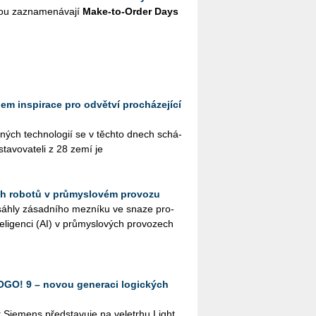
u za­zna­me­ná­va­jí
Make-to-Order Days
em inspirace pro odvětví procházející
us­ných tech­no­lo­gií se v těch­to dnech schá­
sta­vo­va­te­li z 28 zemí je
h robotů v průmyslovém provozu
áh­ly zá­sad­ní­ho mez­ní­ku ve snaze pro­
e­li­gen­ci (AI) v prů­mys­lo­vých pro­vo­zech
OGO! 9 – novou generaci logických
t Sie­mens před­sta­vu­je na ve­letr­hu Light