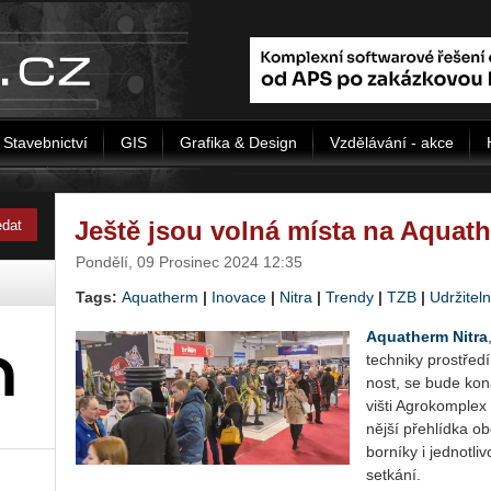
Stavebnictví
GIS
Grafika & Design
Vzdělávání - akce
Ještě jsou volná místa na Aquath
Pondělí, 09 Prosinec 2024 12:35
Tags:
Aquatherm
|
Inovace
|
Nitra
|
Trendy
|
TZB
|
Udržitel
Aquatherm Nitra
tech­ni­ky pro­stře­d
nost, se bude kona
viš­ti Ag­ro­kom­plex
něj­ší pře­hlíd­ka o
bor­ní­ky i jed­not­
se­tká­ní.