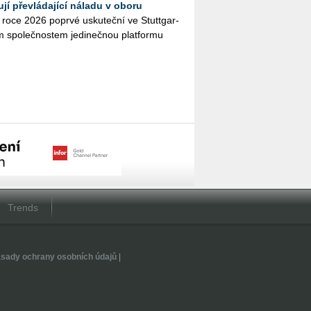
í převládající náladu v oboru
ce 2026 po­pr­vé usku­teč­ní ve Stutt­gar­
ím spo­leč­nos­tem je­di­neč­nou plat­for­mu
Trends
sady ochrany osobních údajů
|