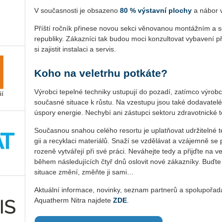
V sou­čas­nos­ti je ob­sa­ze­no
80 % vý­stav­ní plo­chy
a nábor vy­
Příští roč­ník při­ne­se novou sekci vě­no­va­nou mon­táž­ním a ser­
re­pub­li­ky. Zá­kaz­ní­ci tak budou moci kon­zul­to­vat vy­ba­ve­ní p
si za­jis­tit in­sta­la­ci a ser­vis.
Koho na veletrhu potkáte?
Vý­rob­ci te­pel­né tech­ni­ky ustu­pu­jí do po­za­dí, za­tím­co vý­rob­ci
sou­čas­né si­tu­a­ce k růstu. Na vze­stu­pu jsou také do­da­va­te­lé 
úspo­ry ener­gie. Ne­chy­bí ani zá­stup­ci sek­to­ru zdra­vot­nic­ké t
Sou­čas­nou sna­hou ce­lé­ho re­sor­tu je uplat­ňo­vat udr­ži­tel­né 
gii a recyk­la­ci ma­te­ri­á­lů. Snaží se vzdě­lá­vat a vzá­jem­ně se 
ro­ze­ně vy­tvá­ře­jí při své práci. Ne­vá­hej­te tedy a přijď­te na 
během ná­sle­du­jí­cích čtyř dnů oslo­vit nové zá­kaz­ní­ky. Buďte
si­tu­a­ce změní, změňte ji sami…
Ak­tu­ál­ní in­for­ma­ce, no­vin­ky, se­znam part­ne­rů a spo­lupo­řa
Aqua­therm Nitra na­jde­te
ZDE
.