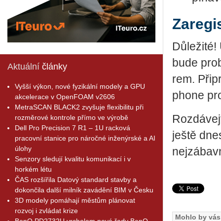
Zaregis
Dů­le­ži­té
bude pro­b
Aktuální
články
rem. Při­p
Vyšší výkon, nové fyzikální modely a GPU
pho­ne pr
akcelerace v OpenFOAM v2606
MetraSCAN BLACK2 zvyšuje flexibilitu při
Roz­dá­vej­
rozměrové kontrole přímo ve výrobě
Dell Pro Precision 7 R1 – 1U racková
ještě dnes 
pracovní stanice pro náročné inženýrské a AI
úlohy
nej­zá­bav
Senzory sledují kvalitu komunikací i v
horkém létu
ČAS rozšířila Datový standard stavby a
dokončila další milník zavádění BIM v Česku
3D modely pomáhají městům plánovat
rozvoj i zvládat krize
Mohlo by vás 
BenQ PD2732U vrcholem nové řady BenQ