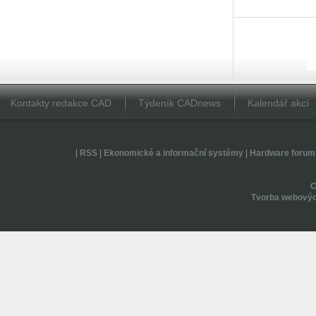
Kontakty redakce CAD
Týdeník CADnews
Kalendář akcí
|
RSS
|
Ekonomické a informační systémy
|
Hardware forum
Tvorba webovýc