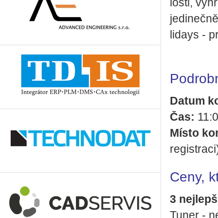
los­ti, vy­
je­di­neč­
li­da­ys 
Podrobn
Datum ko­
Čas:
11:
Místo ko­n
re­gis­tra­ci
Ceny, kt
3 nej­lep­
Tuner - ne