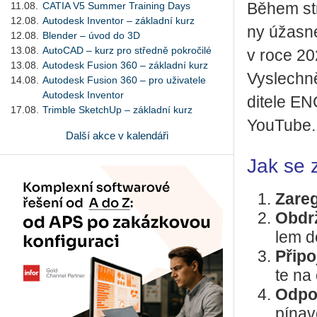
11.08.
CATIA V5 Summer Training Days
Během stre
12.08.
Autodesk Inventor – základní kurz
ny úžas­né
12.08.
Blender – úvod do 3D
13.08.
AutoCAD – kurz pro středně pokročilé
v roce 20
13.08.
Autodesk Fusion 360 – základní kurz
Vy­slech­ně
14.08.
Autodesk Fusion 360 – pro uživatele
Autodesk Inventor
di­te­le E
17.08.
Trimble SketchUp – základní kurz
You­Tu­be.
Další akce v kalendáři
Jak se 
Za­re­
Ob­dr
lem d
Při­po
te na 
Od­po
pí­na­