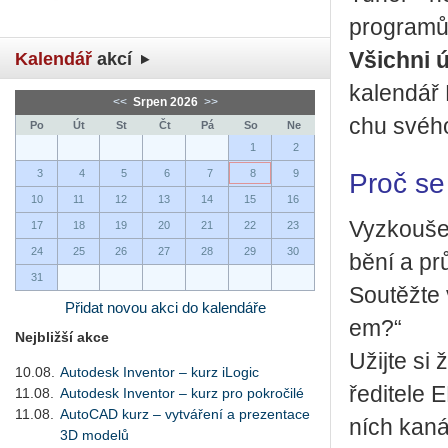
pro­gra­mů
Všich­ni ú
Kalendář
akcí
ka­len­dá
<<
Srpen 2026
>>
chu své­ho 
Po
Út
St
Čt
Pá
So
Ne
1
2
3
4
5
6
7
8
9
Proč se
10
11
12
13
14
15
16
Vy­zkou­še
17
18
19
20
21
22
23
24
25
26
27
28
29
30
bě­ní a prů
31
Sou­těž­t
Přidat novou akci do kalendáře
em?“
Nejbližší akce
Užij­te si 
10.08.
Autodesk Inventor – kurz iLogic
ře­di­te­le
11.08.
Autodesk Inventor – kurz pro pokročilé
11.08.
AutoCAD kurz – vytváření a prezentace
ních ka­ná
3D modelů