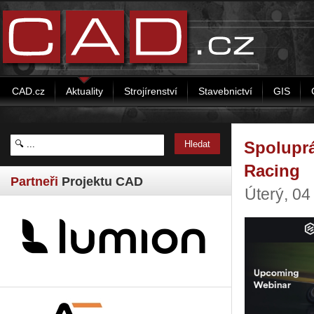
CAD.cz
Aktuality
Strojírenství
Stavebnictví
GIS
Spoluprá
Racing
Partneři
Projektu CAD
Úterý, 04