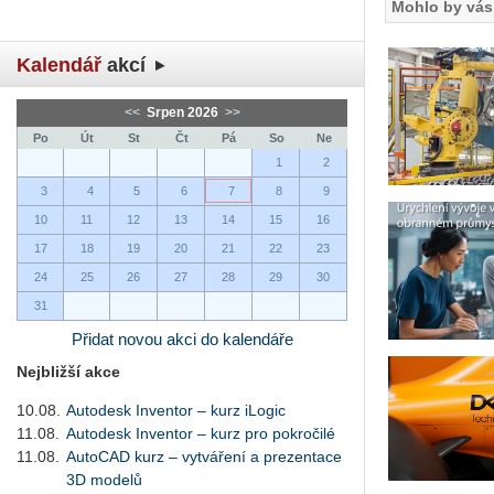
Mohlo by vás 
Kalendář
akcí
<<
Srpen 2026
>>
Po
Út
St
Čt
Pá
So
Ne
1
2
3
4
5
6
7
8
9
10
11
12
13
14
15
16
17
18
19
20
21
22
23
24
25
26
27
28
29
30
31
Přidat novou akci do kalendáře
Nejbližší akce
10.08.
Autodesk Inventor – kurz iLogic
11.08.
Autodesk Inventor – kurz pro pokročilé
11.08.
AutoCAD kurz – vytváření a prezentace
3D modelů