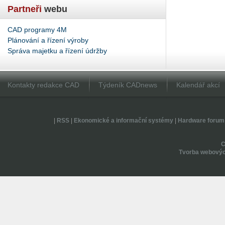
Partneři
webu
CAD programy 4M
Plánování a řízení výroby
Správa majetku a řízení údržby
Kontakty redakce CAD
Týdeník CADnews
Kalendář akcí
|
RSS
|
Ekonomické a informační systémy
|
Hardware forum
Tvorba webovýc