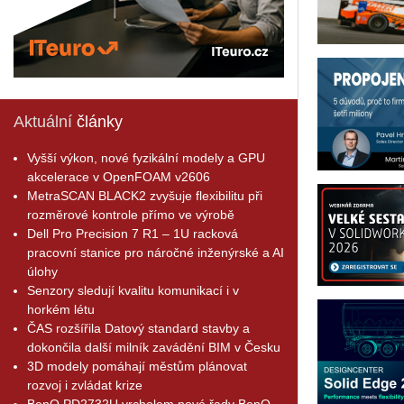
Aktuální
články
Vyšší výkon, nové fyzikální modely a GPU
akcelerace v OpenFOAM v2606
MetraSCAN BLACK2 zvyšuje flexibilitu při
rozměrové kontrole přímo ve výrobě
Dell Pro Precision 7 R1 – 1U racková
pracovní stanice pro náročné inženýrské a AI
úlohy
Senzory sledují kvalitu komunikací i v
horkém létu
ČAS rozšířila Datový standard stavby a
dokončila další milník zavádění BIM v Česku
3D modely pomáhají městům plánovat
rozvoj i zvládat krize
BenQ PD2732U vrcholem nové řady BenQ