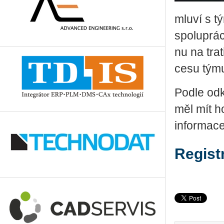
mlu­ví s tý
spo­lu­prá­
nu na trati
ce­su týmu
Podle od­k
měl mít ho
in­for­ma­c
Regist