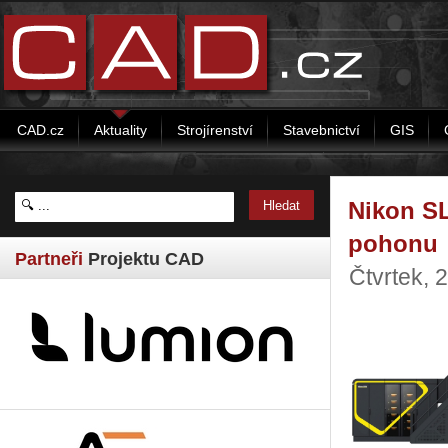
CAD.cz
Aktuality
Strojírenství
Stavebnictví
GIS
Nikon S
pohonu
Partneři
Projektu CAD
Čtvrtek, 