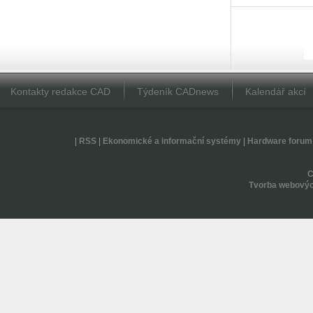
Kontakty redakce CAD
Týdeník CADnews
Kalendář akcí
|
RSS
|
Ekonomické a informační systémy
|
Hardware forum
Tvorba webovýc