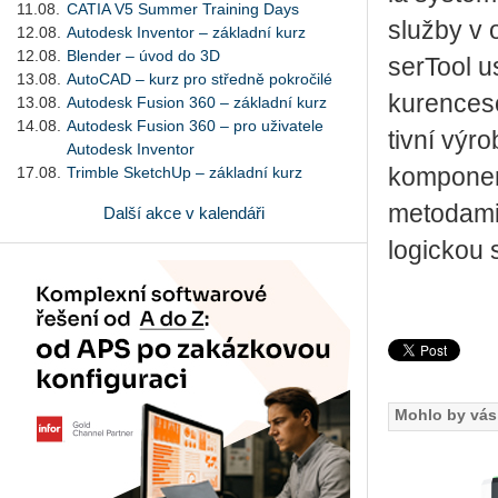
11.08.
CATIA V5 Summer Training Days
služ­by v ob
12.08.
Autodesk Inventor – základní kurz
12.08.
Blender – úvod do 3D
ser­Tool us
13.08.
AutoCAD – kurz pro středně pokročilé
ku­ren­ce­
13.08.
Autodesk Fusion 360 – základní kurz
14.08.
Autodesk Fusion 360 – pro uživatele
tiv­ní vý­r
Autodesk Inventor
17.08.
Trimble SketchUp – základní kurz
kom­po­nen
me­to­da­mi
Další akce v kalendáři
lo­gic­kou
Mohlo by vás 