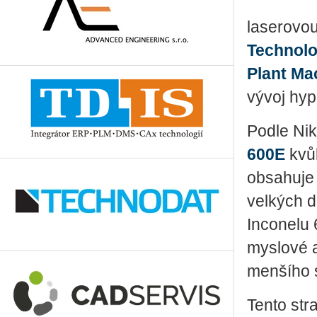
la­se­ro­v
Tech­no­lo
Plant Ma­c
vývoj hy­p
Podle Niko
600E
kvůl
ob­sa­hu­je
vel­kých dí
In­co­ne­l
mys­lo­vé 
men­ší­ho 
Tento stra­