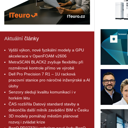
Aktuální
články
Vyšší výkon, nové fyzikální modely a GPU
akcelerace v OpenFOAM v2606
MetraSCAN BLACK2 zvyšuje flexibilitu při
rozměrové kontrole přímo ve výrobě
Dell Pro Precision 7 R1 – 1U racková
pracovní stanice pro náročné inženýrské a AI
úlohy
Senzory sledují kvalitu komunikací i v
horkém létu
ČAS rozšířila Datový standard stavby a
dokončila další milník zavádění BIM v Česku
3D modely pomáhají městům plánovat
rozvoj i zvládat krize
BenQ PD2732U vrcholem nové řady BenQ