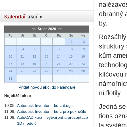
na­lé­za­vo
obran­ný a 
Kalendář
akcí
by.
<<
Srpen 2026
>>
Roz­sáh­lý 
Po
Út
St
Čt
Pá
So
Ne
1
2
struk­tu­r
3
4
5
6
7
8
9
kům ame­ri
10
11
12
13
14
15
16
tech­no­lo­
17
18
19
20
21
22
23
24
25
26
27
28
29
30
klí­čo­vou 
31
ná­moř­nic­
Přidat novou akci do kalendáře
ní flo­ti­ly.
Nejbližší akce
10.08.
Autodesk Inventor – kurz iLogic
Jedná se 
11.08.
Autodesk Inventor – kurz pro pokročilé
ti­ons oz
11.08.
AutoCAD kurz – vytváření a prezentace
3D modelů
la sys­té