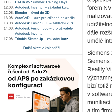
11.08.
CATIA V5 Summer Training Days
fo­rem NVI­
12.08.
Autodesk Inventor – základní kurz
12.08.
Blender – úvod do 3D
ma­li­zo­va
13.08.
AutoCAD – kurz pro středně pokročilé
13.08.
Autodesk Fusion 360 – základní kurz
udr­ži­tel­
14.08.
Autodesk Fusion 360 – pro uživatele
dále roz­ší
Autodesk Inventor
17.08.
Trimble SketchUp – základní kurz
umělé in­te­
Další akce v kalendáři
Sie­mens z
Sie­mens Xc
Re­a­li­ty
vý­znam­ný
bí­zí totiž
v soft­wa­r
mu­ni­ka­ci 
a tím fir­m