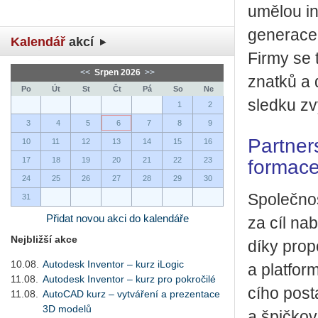
umě­lou in­
ge­ne­ra­ce
Kalendář
akcí
Firmy se t
<<
Srpen 2026
>>
znat­ků a 
Po
Út
St
Čt
Pá
So
Ne
sled­ku zvýš
1
2
3
4
5
6
7
8
9
Part­ner­
10
11
12
13
14
15
16
17
18
19
20
21
22
23
for­ma­c
24
25
26
27
28
29
30
Spo­leč­no
31
Přidat novou akci do kalendáře
za cíl na­
Nejbližší akce
díky pro­po
10.08.
Autodesk Inventor – kurz iLogic
a plat­for
11.08.
Autodesk Inventor – kurz pro pokročilé
cí­ho po­st
11.08.
AutoCAD kurz – vytváření a prezentace
3D modelů
a špič­ko­v