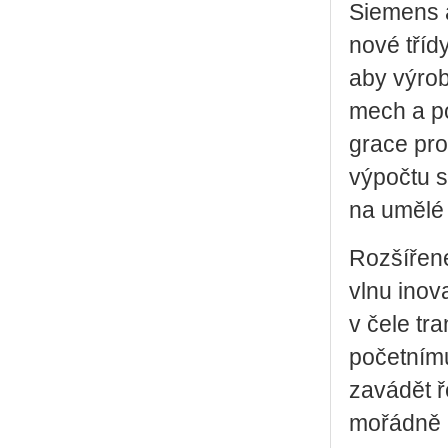
Sie­mens a
nové třídy 
aby vý­rob­
mech a po­s
gra­ce pro­
vý­po­čtu s
na umělé in
Roz­ší­ře­
vlnu ino­v
v čele tra
po­čet­ní­
za­vá­dět ř
mo­řád­ně r