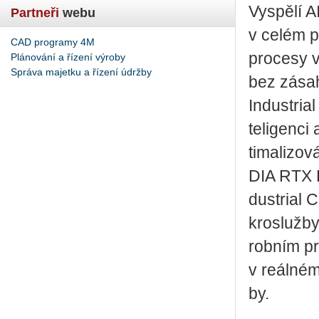
Vy­spě­lí A
Partneři
webu
v celém po
CAD programy 4M
pro­ce­sy v
Plánování a řízení výroby
Správa majetku a řízení údržby
bez zá­sa­
In­dustrial
te­li­gen­
ti­ma­li­zo
DIA RTX P
dustrial Co
k­ro­služ­
rob­ním pro
v re­ál­ném
by.