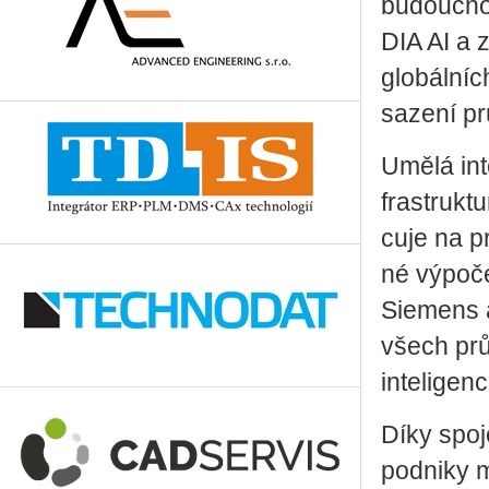
budoucnost
DIA AI a z
glo­bál­ní
sa­ze­ní pr
Umělá in­te
frastruk­t
cu­je na pr
né vý­po­če
Sie­mens 
všech prů­m
in­te­li­ge
Díky spo­j
pod­ni­ky m