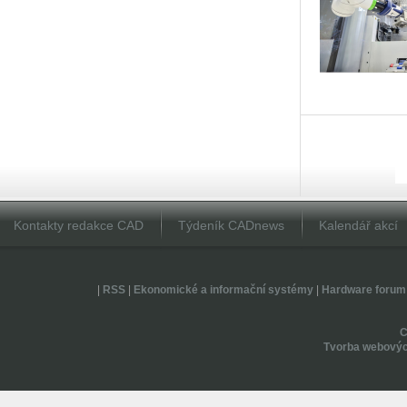
Kontakty redakce CAD
Týdeník CADnews
Kalendář akcí
|
RSS
|
Ekonomické a informační systémy
|
Hardware forum
Tvorba webovýc