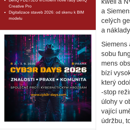
kwell a N
Creative Pro
a Sie­men­s
Digitalizace staveb 2026: od skenu k BIM
modelu
ce­lých ge­
a ná­kla­dy
Sie­mens a
so­bu fun­
mens ob­sa­
bí­zí vy­so
který odol
‑stop re­ž
úlohy v ob­
va­jí­cí umě
údrž­bu, t