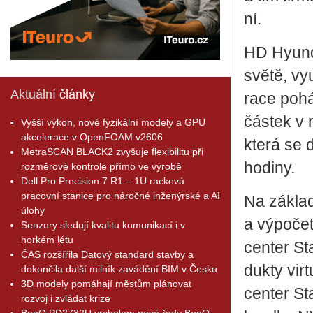
ní.
HD Hy­un­d
světě, vy­u
Aktuální
články
ra­ce po­h
čás­tek v 
Vyšší výkon, nové fyzikální modely a GPU
akcelerace v OpenFOAM v2606
která se dí
MetraSCAN BLACK2 zvyšuje flexibilitu při
ho­di­ny.
rozměrové kontrole přímo ve výrobě
Dell Pro Precision 7 R1 – 1U racková
pracovní stanice pro náročné inženýrské a AI
Na zá­kla­
úlohy
a vý­po­če
Senzory sledují kvalitu komunikací i v
horkém létu
cen­ter St
ČAS rozšířila Datový standard stavby a
duk­ty vir­
dokončila další milník zavádění BIM v Česku
3D modely pomáhají městům plánovat
cen­ter St
rozvoj i zvládat krize
BenQ PD2732U vrcholem nové řady BenQ