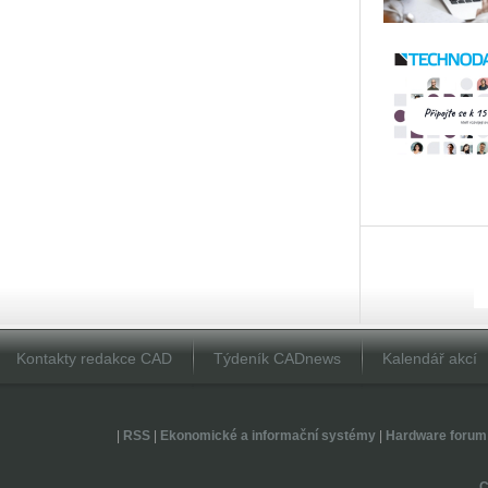
Kontakty redakce CAD
Týdeník CADnews
Kalendář akcí
|
RSS
|
Ekonomické a informační systémy
|
Hardware forum