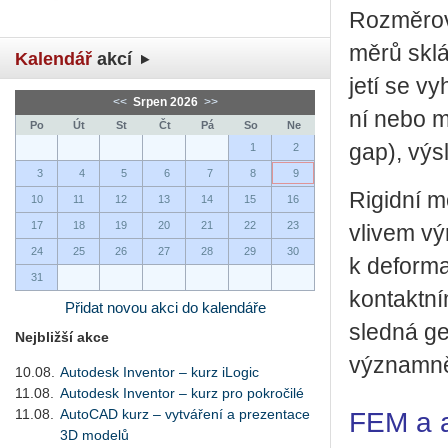
Roz­mě­ro­v
mě­rů sklá­
Kalendář
akcí
je­tí se vy
<<
Srpen 2026
>>
ní nebo mon
Po
Út
St
Čt
Pá
So
Ne
gap), vý­s
1
2
3
4
5
6
7
8
9
Ri­gid­ní 
10
11
12
13
14
15
16
17
18
19
20
21
22
23
vli­vem vý­
24
25
26
27
28
29
30
k de­for­m
31
kon­takt­n
Přidat novou akci do kalendáře
sled­ná ge­
Nejbližší akce
vý­znam­ně 
10.08.
Autodesk Inventor – kurz iLogic
11.08.
Autodesk Inventor – kurz pro pokročilé
11.08.
AutoCAD kurz – vytváření a prezentace
FEM a a
3D modelů