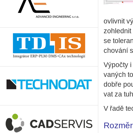
ovliv­nit v
zo­hled­nit
se to­le­ra
cho­vá­ní se
Vý­po­čty i
va­ných to­
dobře po­u­
vat za tu
V řadě tec
Rozměro