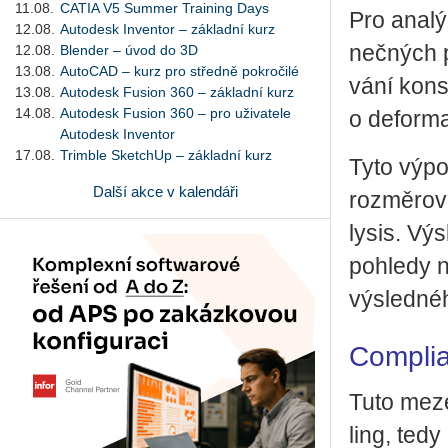
11.08.
CATIA V5 Summer Training Days
Pro ana­lý­
12.08.
Autodesk Inventor – základní kurz
neč­ných 
12.08.
Blender – úvod do 3D
13.08.
AutoCAD – kurz pro středně pokročilé
vá­ní kon­s
13.08.
Autodesk Fusion 360 – základní kurz
14.08.
Autodesk Fusion 360 – pro uživatele
o de­for­ma­
Autodesk Inventor
17.08.
Trimble SketchUp – základní kurz
Tyto vý­po
Další akce v kalendáři
roz­mě­ro­vé
ly­sis. Vý­
po­hle­dy 
vý­sled­né­
Complia
Tuto me­ze
ling, tedy 