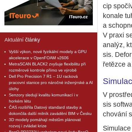
cip spo­čí
ko­na­le tu
a schop­no
V praxi se 
Aktuální
články
ana­lýz, kt
Vyšší výkon, nové fyzikální modely a GPU
sis. De­fo
akcelerace v OpenFOAM v2606
ře­těz­ce a
MetraSCAN BLACK2 zvyšuje flexibilitu při
rozměrové kontrole přímo ve výrobě
Dell Pro Precision 7 R1 – 1U racková
Simulac
pracovní stanice pro náročné inženýrské a AI
úlohy
V pro­stře­
Senzory sledují kvalitu komunikací i v
horkém létu
sis soft­wa
ČAS rozšířila Datový standard stavby a
cho­vá­ní s
dokončila další milník zavádění BIM v Česku
3D modely pomáhají městům plánovat
rozvoj i zvládat krize
Si­mu­la­ce 
BenQ PD2732U vrcholem nové řady BenQ