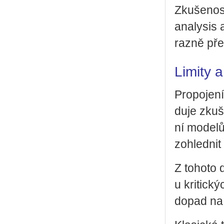
Zku­še­nos­
ana­ly­sis 
raz­ně přes
Limity 
Pro­po­je­n
du­je zku­š
ní mo­de­lů
zo­hled­nit
Z to­ho­to 
u kri­tic­k
dopad na k