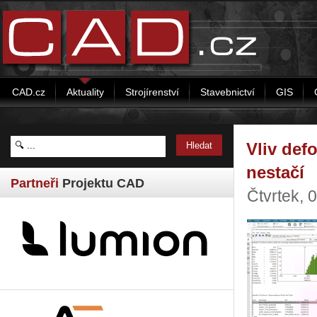
CAD.cz
Aktuality
Strojírenství
Stavebnictví
GIS
Vliv def
nestačí
Partneři
Projektu CAD
Čtvrtek, 