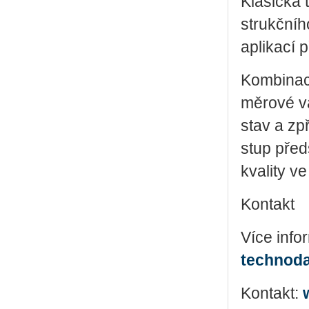
Kla­sic­ká 
strukč­ní­h
apli­ka­cí 
Kom­bi­na­c
mě­ro­vé va
stav a zpře
stup před­s
kva­li­ty ve
Kontakt
Více info
technoda
Kontakt: