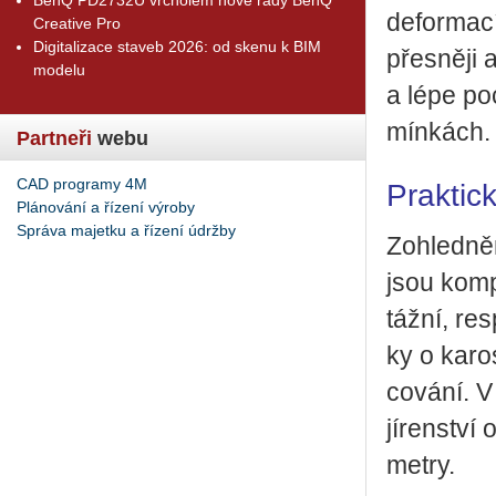
de­for­ma­c
Creative Pro
Digitalizace staveb 2026: od skenu k BIM
přes­ně­ji 
modelu
a lépe po­
mín­kách.
Partneři
webu
CAD programy 4M
Praktic
Plánování a řízení výroby
Správa majetku a řízení údržby
Zo­hled­ně
jsou kom­p
táž­ní, res
ky o ka­ros
co­vá­ní. V
jí­ren­ství
me­t­ry.