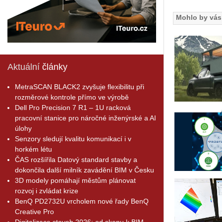
Mohlo by vás 
Aktuální
články
MetraSCAN BLACK2 zvyšuje flexibilitu při
rozměrové kontrole přímo ve výrobě
Dell Pro Precision 7 R1 – 1U racková
pracovní stanice pro náročné inženýrské a AI
úlohy
Senzory sledují kvalitu komunikací i v
horkém létu
ČAS rozšířila Datový standard stavby a
dokončila další milník zavádění BIM v Česku
3D modely pomáhají městům plánovat
rozvoj i zvládat krize
BenQ PD2732U vrcholem nové řady BenQ
Creative Pro
Digitalizace staveb 2026: od skenu k BIM