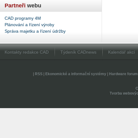
Partneři
webu
CAD programy 4M
Plánování a řízení výroby
Správa majetku a řízení údržby
Kontakty redakce CAD
Týdeník CADnews
Kalendář akcí
|
RSS
|
Ekonomické a informační systémy
|
Hardware forum
Tvorba webovýc