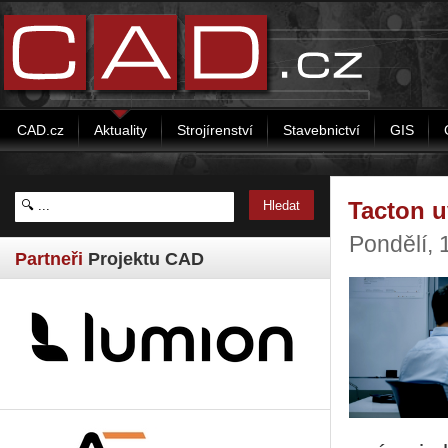
CAD.cz
Aktuality
Strojírenství
Stavebnictví
GIS
Tacton u
Pondělí, 
Partneři
Projektu CAD