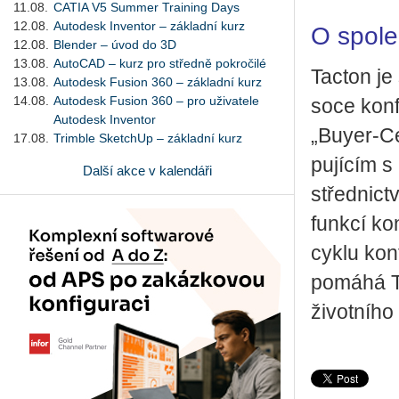
11.08.
CATIA V5 Summer Training Days
12.08.
Autodesk Inventor – základní kurz
O spole
12.08.
Blender – úvod do 3D
13.08.
AutoCAD – kurz pro středně pokročilé
Tac­ton je 
13.08.
Autodesk Fusion 360 – základní kurz
14.08.
Autodesk Fusion 360 – pro uživatele
so­ce kon­f
Autodesk Inventor
„Buyer-Cent
17.08.
Trimble SketchUp – základní kurz
pu­jí­cím s
Další akce v kalendáři
střed­nic­t
funk­cí kon
cyklu kon­f
po­má­há T
ži­vot­ní­h