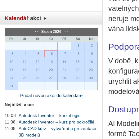
va­tel­ných
ne­ru­je mo
Kalendář
akcí
vá­na lid­s
<<
Srpen 2026
>>
Po
Út
St
Čt
Pá
So
Ne
Podpora
1
2
3
4
5
6
7
8
9
V době, kdy
10
11
12
13
14
15
16
kon­fi­gu­r
17
18
19
20
21
22
23
24
25
26
27
28
29
30
urych­lit ak
31
mo­de­lo­vá
Přidat novou akci do kalendáře
Nejbližší akce
Dostup
10.08.
Autodesk Inventor – kurz iLogic
11.08.
Autodesk Inventor – kurz pro pokročilé
AI Mo­de­li
11.08.
AutoCAD kurz – vytváření a prezentace
for­mě Tac
3D modelů