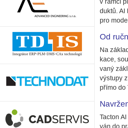
v rámci pla
duk­tů. AI M
pro mo­de­
Od ručn
Na zá­kla­d
ka­ce, sou­
va­ný zá­k
vý­stu­py zk
přímo do T
Navržen
Tac­ton AI 
ván do pra