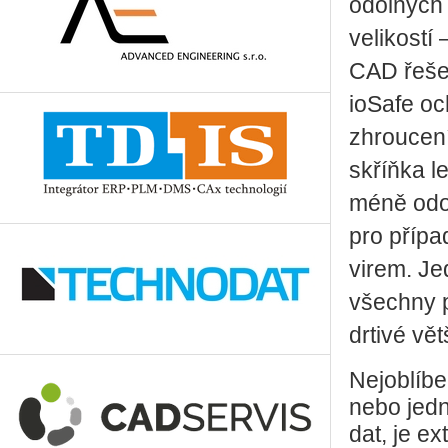
odolných 
velikostí
CAD řešen
ioSafe oc
zhroucení
skříňka le
méně odol
pro příp
virem. Je
všechny p
drtivé vě
Nejoblíbe
nebo jedn
dat, je e