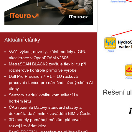
Aktuální
články
Vyšší výkon, nové fyzikální modely a GPU
akcelerace v OpenFOAM v2606
MetraSCAN BLACK2 zvyšuje flexibilitu při
rozměrové kontrole přímo ve výrobě
Dell Pro Precision 7 R1 – 1U racková
pracovní stanice pro náročné inženýrské a AI
úlohy
Řešení ul
Senzory sledují kvalitu komunikací i v
horkém létu
ČAS rozšířila Datový standard stavby a
dokončila další milník zavádění BIM v Česku
3D modely pomáhají městům plánovat
rozvoj i zvládat krize
BenQ PD2732U vrcholem nové řady BenQ