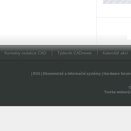
Kontakty redakce CAD
Týdeník CADnews
Kalendář akcí
|
RSS
|
Ekonomické a informační systémy
|
Hardware forum
Tvorba webovýc