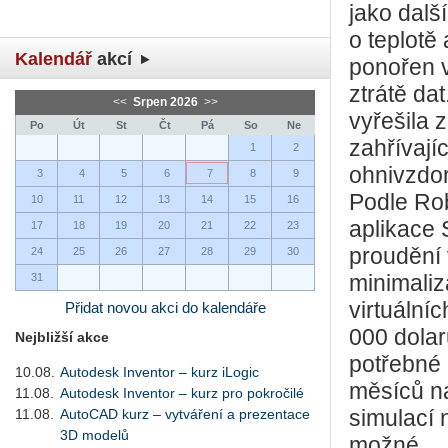
jako dalš
o teplotě
Kalendář
akcí
ponořen v
ztrátě da
<<
Srpen 2026
>>
vyřešila 
Po
Út
St
Čt
Pá
So
Ne
zahřívají
1
2
ohnivzdo
3
4
5
6
7
8
9
Podle Rob
10
11
12
13
14
15
16
aplikace 
17
18
19
20
21
22
23
proudění
24
25
26
27
28
29
30
31
minimaliz
virtuálníc
Přidat novou akci do kalendáře
000 dolar
Nejbližší akce
potřebné 
10.08.
Autodesk Inventor – kurz iLogic
měsíců n
11.08.
Autodesk Inventor – kurz pro pokročilé
11.08.
AutoCAD kurz – vytváření a prezentace
simulací 
3D modelů
možné.