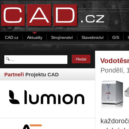
CAD.cz
Aktuality
Strojírenství
Stavebnictví
GIS
Vodotěsn
Pondělí, 
Partneři
Projektu CAD
každoroč