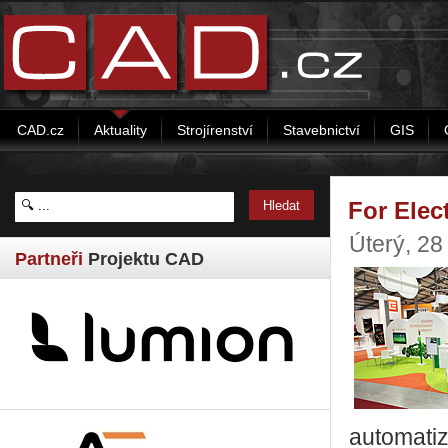
CAD.cz
Aktuality
Strojírenství
Stavebnictví
GIS
For Elec
Úterý, 28
Partneři
Projektu CAD
automatiz