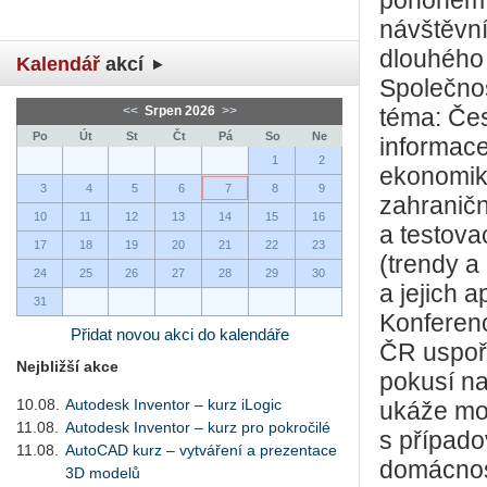
pohonem, 
návštěvní
dlouhého
Kalendář
akcí
Společno
<<
Srpen 2026
>>
téma: Čes
Po
Út
St
Čt
Pá
So
Ne
informac
1
2
ekonomiky
3
4
5
6
7
8
9
zahraničn
10
11
12
13
14
15
16
a testova
17
18
19
20
21
22
23
(trendy a
24
25
26
27
28
29
30
a jejich ap
31
Konferenc
Přidat novou akci do kalendáře
ČR uspořá
Nejbližší akce
pokusí nas
10.08.
Autodesk Inventor – kurz iLogic
ukáže mo
11.08.
Autodesk Inventor – kurz pro pokročilé
s případo
11.08.
AutoCAD kurz – vytváření a prezentace
domácnos
3D modelů