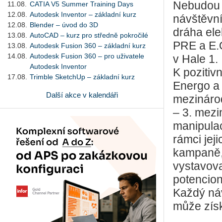
Nebudou 
11.08.
CATIA V5 Summer Training Days
12.08.
Autodesk Inventor – základní kurz
návštěvní
12.08.
Blender – úvod do 3D
dráha ele
13.08.
AutoCAD – kurz pro středně pokročilé
PRE a E.O
13.08.
Autodesk Fusion 360 – základní kurz
14.08.
Autodesk Fusion 360 – pro uživatele
v Hale 1.
Autodesk Inventor
K pozitiv
17.08.
Trimble SketchUp – základní kurz
Energo a 
Další akce v kalendáři
mezinárod
– 3. mezi
manipulac
rámci jej
kampaně, 
vystavova
potencion
Každý náv
může zís