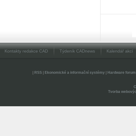
Kontakty redakce CAD
Týdeník CADnews
Kalendář akcí
|
RSS
|
Ekonomické a informační systémy
|
Hardware forum
Tvorba webovýc