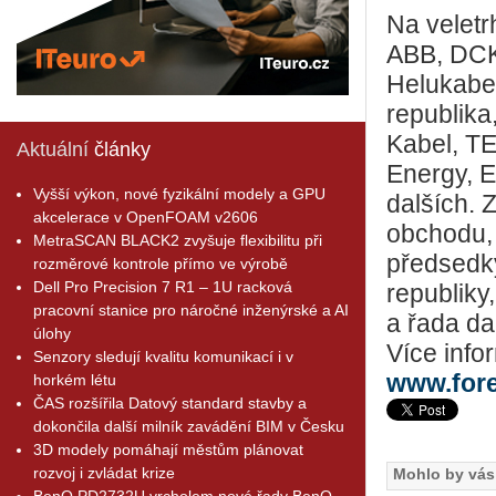
Na veletr
ABB, DCK
Helukabe
republika
Kabel, T
Aktuální
články
Energy, E
Vyšší výkon, nové fyzikální modely a GPU
dalších. 
akcelerace v OpenFOAM v2606
obchodu,
MetraSCAN BLACK2 zvyšuje flexibilitu při
předsedk
rozměrové kontrole přímo ve výrobě
Dell Pro Precision 7 R1 – 1U racková
republiky
pracovní stanice pro náročné inženýrské a AI
a řada da
úlohy
Více info
Senzory sledují kvalitu komunikací i v
www.fore
horkém létu
ČAS rozšířila Datový standard stavby a
dokončila další milník zavádění BIM v Česku
3D modely pomáhají městům plánovat
rozvoj i zvládat krize
Mohlo by vás 
BenQ PD2732U vrcholem nové řady BenQ