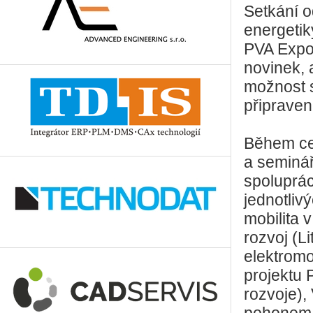
Setkání o
energetik
PVA Expo
novinek, 
možnost s
připraven
Během ce
a seminář
spoluprá
jednotliv
mobilita v
rozvoj (L
elektromo
projektu 
rozvoje), 