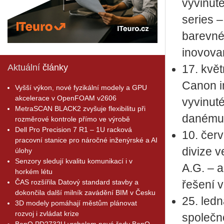
vyvinut
series –
barevné
inovova
Aktuální
články
17. květ
Canon 
Vyšší výkon, nové fyzikální modely a GPU
akcelerace v OpenFOAM v2606
vyvinut
MetraSCAN BLACK2 zvyšuje flexibilitu při
danému 
rozměrové kontrole přímo ve výrobě
Dell Pro Precision 7 R1 – 1U racková
10. čer
pracovní stanice pro náročné inženýrské a AI
divize 
úlohy
Senzory sledují kvalitu komunikací i v
A.G. – a
horkém létu
ČAS rozšířila Datový standard stavby a
řešení 
dokončila další milník zavádění BIM v Česku
25. led
3D modely pomáhají městům plánovat
rozvoj i zvládat krize
společn
BenQ PD2732U vrcholem nové řady BenQ