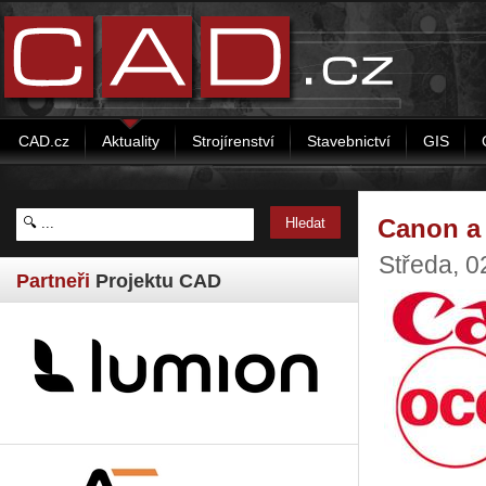
CAD.cz
Aktuality
Strojírenství
Stavebnictví
GIS
Canon a 
Středa, 
Partneři
Projektu CAD