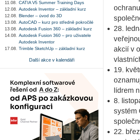
11.08.
CATIA V5 Summer Training Days
ochranu
12.08.
Autodesk Inventor – základní kurz
12.08.
Blender – úvod do 3D
společn
13.08.
AutoCAD – kurz pro středně pokročilé
28. led
13.08.
Autodesk Fusion 360 – základní kurz
14.08.
Autodesk Fusion 360 – pro uživatele
veřejno
Autodesk Inventor
akcií v 
17.08.
Trimble SketchUp – základní kurz
vlastníc
Další akce v kalendáři
19. kvě
oznamují
lídrem n
8. list
systém 
společn
22. bře