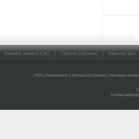
Kontakty redakce CAD
Týdeník CADnews
Kalendář akcí
|
RSS
|
Ekonomické a informační systémy
|
Hardware forum
Tvorba webovýc