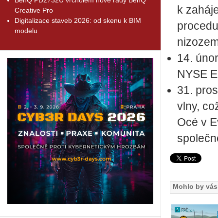
k zaháje
Creative Pro
Digitalizace staveb 2026: od skenu k BIM
procedur
modelu
nizozem
14. úno
NYSE Eu
31. pro
vlny, c
Océ v E
společn
Mohlo by vás 