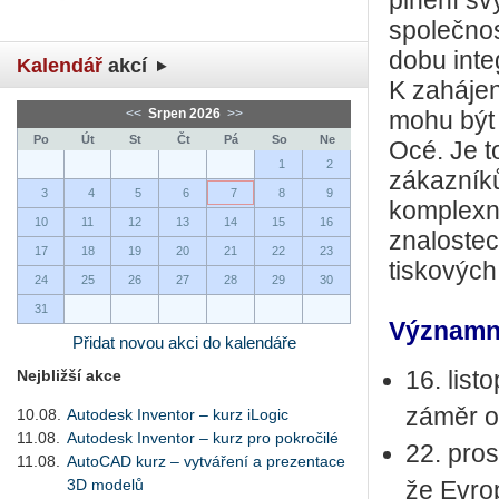
plnění sv
společnos
dobu inte
Kalendář
akcí
K zahájen
<<
Srpen 2026
>>
mohu být 
Po
Út
St
Čt
Pá
So
Ne
Océ. Je t
1
2
zákazník
3
4
5
6
7
8
9
komplexní
10
11
12
13
14
15
16
znalostec
17
18
19
20
21
22
23
tiskových
24
25
26
27
28
29
30
31
Významná
Přidat novou akci do kalendáře
Nejbližší akce
16. lis
záměr o
10.08.
Autodesk Inventor – kurz iLogic
11.08.
Autodesk Inventor – kurz pro pokročilé
22. pro
11.08.
AutoCAD kurz – vytváření a prezentace
3D modelů
že Evro