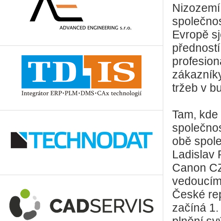
Nizozemí,
společnos
Evropě sj
předností
profesion
zákazníky
tržeb v b
Tam, kde 
společnos
obě spole
Ladislav 
Canon CZ
vedoucím
České rep
začíná 1.