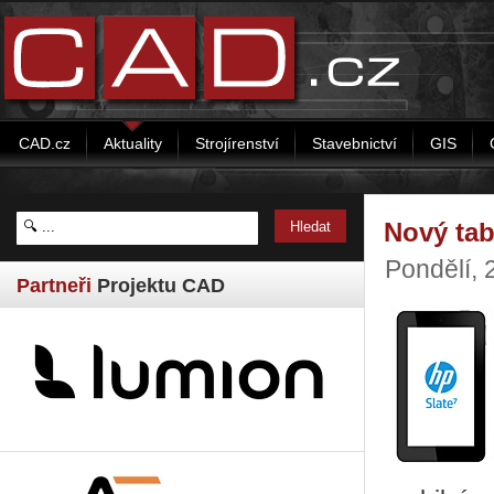
CAD.cz
Aktuality
Strojírenství
Stavebnictví
GIS
Nový tab
Pondělí, 
Partneři
Projektu CAD