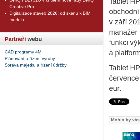
Tablet HP
Creative Pro
obchodní 
Digitalizace staveb 2026: od skenu k BIM
modelu
v září 20
manažer p
Partneři
webu
funkci vý
a platfo
CAD programy 4M
Plánování a řízení výroby
Správa majetku a řízení údržby
Tablet H
července 
eur.
Mohlo by vás 