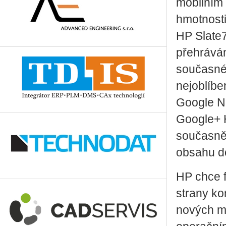
mobilním 
hmotnosti
HP Slate7
přehráván
současné 
nejoblíbe
Google N
Google+ H
současně,
obsahu d
HP chce f
strany ko
nových mo