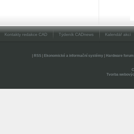
Kontakty redakce CAD
Týdeník CADnews
Kalendář akcí
|
RSS
|
Ekonomické a informační systémy
|
Hardware forum
Tvorba webovýc