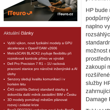
HP bude 
podpůrnýc
naplno vy
Aktuální
články
rozsáhlýc
standardn
Vyšší výkon, nové fyzikální modely a GPU
akcelerace v OpenFOAM v2606
možnost r
MetraSCAN BLACK2 zvyšuje flexibilitu při
prostředn
rozměrové kontrole přímo ve výrobě
Dell Pro Precision 7 R1 – 1U racková
zakoupí m
pracovní stanice pro náročné inženýrské a AI
úlohy
rozšířené
Senzory sledují kvalitu komunikací i v
služby H
horkém létu
ČAS rozšířila Datový standard stavby a
zahrnujíc
dokončila další milník zavádění BIM v Česku
Damage Pr
3D modely pomáhají městům plánovat
rozvoj i zvládat krize
BenQ PD2732U vrcholem nové řady BenQ