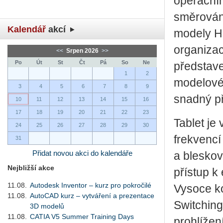
operační
směrován 
Kalendář
akcí
modely HP
organizac
<<
Srpen 2026
>>
Po
Út
St
Čt
Pá
So
Ne
představ
1
2
modelové 
3
4
5
6
7
8
9
snadný př
10
11
12
13
14
15
16
17
18
19
20
21
22
23
Tablet j
24
25
26
27
28
29
30
frekvencí
31
Přidat novou akci do kalendáře
a bleskov
Nejbližší akce
přístup k
11.08.
Autodesk Inventor – kurz pro pokročilé
Vysoce ko
11.08.
AutoCAD kurz – vytváření a prezentace
Switching
3D modelů
11.08.
CATIA V5 Summer Training Days
prohlížení