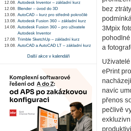
12.08.
Autodesk Inventor – základní kurz
bez ztrát
12.08.
Blender – úvod do 3D
13.08.
AutoCAD – kurz pro středně pokročilé
podmínkác
13.08.
Autodesk Fusion 360 – základní kurz
14.08.
Autodesk Fusion 360 – pro uživatele
3Mpix fot
Autodesk Inventor
pohodlné 
17.08.
Trimble SketchUp – základní kurz
19.08.
AutoCAD a AutoCAD LT – základní kurz
a fotogra
Další akce v kalendáři
Uživatelé
ePrint pr
nacházejí
navíc umo
přenos so
pečlivě v
exkluzivn
produktiv