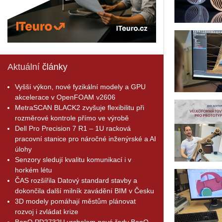
Aktuální
články
Vyšší výkon, nové fyzikální modely a GPU
akcelerace v OpenFOAM v2606
MetraSCAN BLACK2 zvyšuje flexibilitu při
rozměrové kontrole přímo ve výrobě
Dell Pro Precision 7 R1 – 1U racková
pracovní stanice pro náročné inženýrské a AI
úlohy
Senzory sledují kvalitu komunikací i v
horkém létu
ČAS rozšířila Datový standard stavby a
dokončila další milník zavádění BIM v Česku
3D modely pomáhají městům plánovat
rozvoj i zvládat krize
BenQ PD2732U vrcholem nové řady BenQ