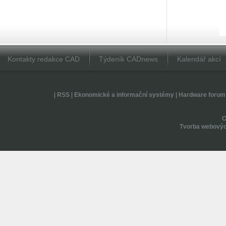
Kontakty redakce CAD
Týdeník CADnews
Kalendář akcí
|
RSS
|
Ekonomické a informační systémy
|
Hardware forum
Tvorba webovýc