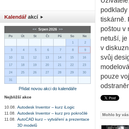
Uživatelé
podklady 
Kalendář
akcí
tiskárně.
poštou v 
<<
Srpen 2026
>>
Po
Út
St
Čt
Pá
So
Ne
netuší, j
1
2
v diskuzn
3
4
5
6
7
8
9
svůj desi
10
11
12
13
14
15
16
17
18
19
20
21
22
23
modelová
24
25
26
27
28
29
30
pouze voj
31
odstraněn
Přidat novou akci do kalendáře
Nejbližší akce
10.08.
Autodesk Inventor – kurz iLogic
11.08.
Autodesk Inventor – kurz pro pokročilé
Mohlo by vás 
11.08.
AutoCAD kurz – vytváření a prezentace
3D modelů