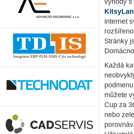
výhody s 
KitsyLa
internet 
rozšířeno
Stránky j
Domácnost
Každá kat
neobvyklý
podmenu J
můžete vy
Cup za 3
nebo zele
porovnáva