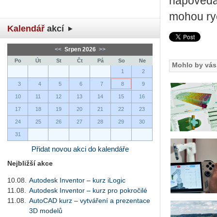
nápověda 
mohou ryc
Kalendář
akcí
<<
Srpen 2026
>>
Po
Út
St
Čt
Pá
So
Ne
Mohlo by vás 
1
2
3
4
5
6
7
8
9
10
11
12
13
14
15
16
17
18
19
20
21
22
23
24
25
26
27
28
29
30
31
Přidat novou akci do kalendáře
Nejbližší akce
10.08.
Autodesk Inventor – kurz iLogic
11.08.
Autodesk Inventor – kurz pro pokročilé
11.08.
AutoCAD kurz – vytváření a prezentace
3D modelů