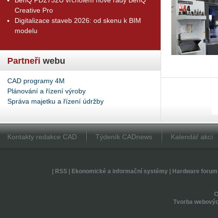
Creative Pro
Digitalizace staveb 2026: od skenu k BIM
modelu
Partneři
webu
CAD programy 4M
Plánování a řízení výroby
Správa majetku a řízení údržby
Kontakty redakce CAD
Týdeník CADnews
Kalendář akcí
|
RSS
|
Ekonomické a informační systémy
|
Hardware forum
Tvorba webovýc