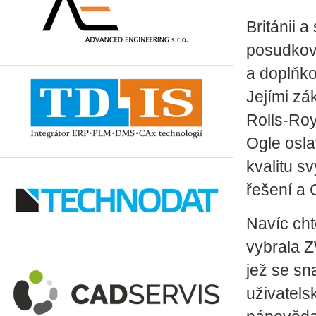
Británii a
posudkové
a doplňko
Jejími zá
Rolls-Roy
Ogle osla
kvalitu s
řešení a
Navíc cht
vybrala Z
jež se sn
uživatels