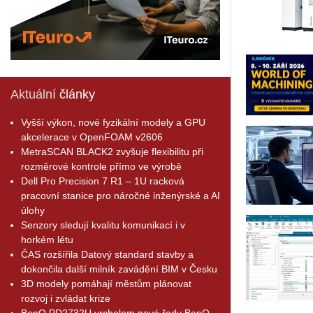
Aktuální
články
Vyšší výkon, nové fyzikální modely a GPU
akcelerace v OpenFOAM v2606
MetraSCAN BLACK2 zvyšuje flexibilitu při
rozměrové kontrole přímo ve výrobě
Dell Pro Precision 7 R1 – 1U racková
pracovní stanice pro náročné inženýrské a AI
úlohy
Senzory sledují kvalitu komunikací i v
horkém létu
ČAS rozšířila Datový standard stavby a
dokončila další milník zavádění BIM v Česku
3D modely pomáhají městům plánovat
rozvoj i zvládat krize
BenQ PD2732U vrcholem nové řady BenQ