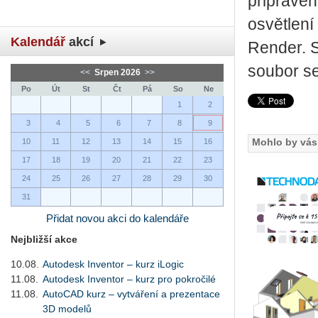
připraven
osvětlení 
Kalendář
akcí
Render. S
soubor se
<<
Srpen 2026
>>
Po
Út
St
Čt
Pá
So
Ne
1
2
3
4
5
6
7
8
9
Mohlo by vás 
10
11
12
13
14
15
16
17
18
19
20
21
22
23
24
25
26
27
28
29
30
31
Přidat novou akci do kalendáře
Nejbližší akce
10.08.
Autodesk Inventor – kurz iLogic
11.08.
Autodesk Inventor – kurz pro pokročilé
11.08.
AutoCAD kurz – vytváření a prezentace
3D modelů