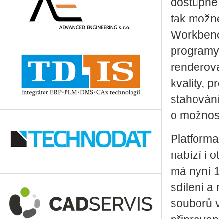
dostupné
tak možn
Workbenc
programy.
renderová
kvality, 
stahování
o možnost
Platforma 
nabízí i 
má nyní 1
sdílení a
souborů v