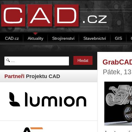
CAD.cz
Aktuality
Strojírenství
Stavebnictví
GIS
GrabCAD
Pátek, 13
Partneři
Projektu CAD