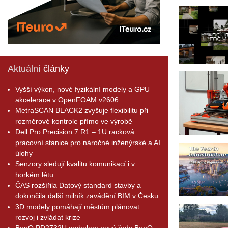
Aktuální
články
Vyšší výkon, nové fyzikální modely a GPU
akcelerace v OpenFOAM v2606
MetraSCAN BLACK2 zvyšuje flexibilitu při
rozměrové kontrole přímo ve výrobě
Dell Pro Precision 7 R1 – 1U racková
pracovní stanice pro náročné inženýrské a AI
úlohy
Senzory sledují kvalitu komunikací i v
horkém létu
ČAS rozšířila Datový standard stavby a
dokončila další milník zavádění BIM v Česku
3D modely pomáhají městům plánovat
rozvoj i zvládat krize
BenQ PD2732U vrcholem nové řady BenQ