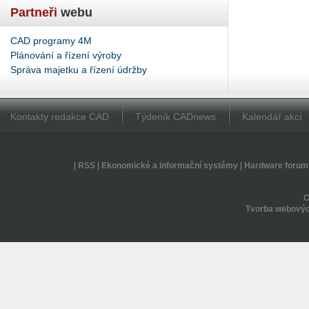
Partneři
webu
CAD programy 4M
Plánování a řízení výroby
Správa majetku a řízení údržby
Kontakty redakce CAD
Týdeník CADnews
Kalendář akcí
|
RSS
|
Ekonomické a informační systémy
|
Hardware forum
Tvorba webovýc