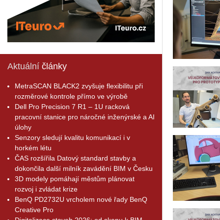
Aktuální
články
MetraSCAN BLACK2 zvyšuje flexibilitu při
rozměrové kontrole přímo ve výrobě
Dell Pro Precision 7 R1 – 1U racková
pracovní stanice pro náročné inženýrské a AI
úlohy
Senzory sledují kvalitu komunikací i v
horkém létu
ČAS rozšířila Datový standard stavby a
dokončila další milník zavádění BIM v Česku
3D modely pomáhají městům plánovat
rozvoj i zvládat krize
BenQ PD2732U vrcholem nové řady BenQ
Creative Pro
Digitalizace staveb 2026: od skenu k BIM