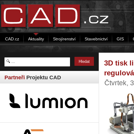
CAD.cz
Aktuality
Strojírenství
Stavebnictví
GIS
3D tisk 
regulov
Partneři
Projektu CAD
Čtvrtek, 