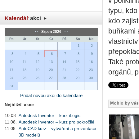
v polikli
typu, kdo
Kalendář
akcí
kdo zajis
buňkami a
<<
Srpen 2026
>>
Po
Út
St
Čt
Pá
So
Ne
vlastnict
1
2
přepokládá
3
4
5
6
7
8
9
Také proto
10
11
12
13
14
15
16
17
18
19
20
21
22
23
orgánů, p
24
25
26
27
28
29
30
31
Přidat novou akci do kalendáře
Mohlo by vás 
Nejbližší akce
10.08.
Autodesk Inventor – kurz iLogic
11.08.
Autodesk Inventor – kurz pro pokročilé
11.08.
AutoCAD kurz – vytváření a prezentace
3D modelů