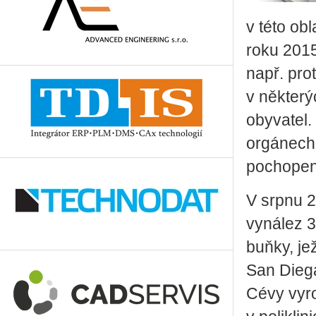
v této ob
roku 2015
např. pro
v některý
obyvatel.
orgánech 
pochopení
V srpnu 2
vynález 3
buňky, je
San Diega
Cévy vyr