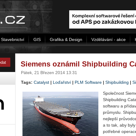
Stavebnictví
GIS
Grafika & Design
Vzdělávání - akce
Siemens oznámil Shipbuilding Ca
Pátek, 21 Březen 2014 13:31
Tags:
Catalyst
|
Loďařství
|
PLM Software
|
Shipbuilding
|
S
Společnost Sieme
Shipbuilding Cat
softwaru a přída
průmyslu. Shipbu
nejlepší průvodc
a to tak, aby by
potřebné operace