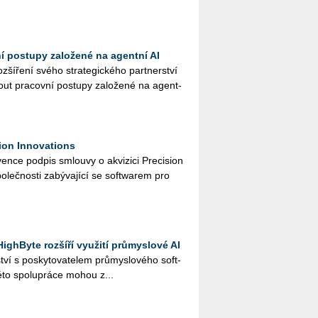
ní postupy založené na agentní AI
ší­ře­ní svého stra­te­gic­ké­ho part­ner­ství
ut pra­cov­ní po­stu­py za­lo­že­né na agent­
ion Innovations
n­ce pod­pis smlou­vy o akvi­zi­ci Pre­ci­si­on
o­leč­nos­ti za­bý­va­jí­cí se soft­warem pro
ighByte rozšíří využití průmyslové AI
ví s po­sky­to­va­te­lem prů­mys­lo­vé­ho soft­
to spo­lu­prá­ce mohou z...