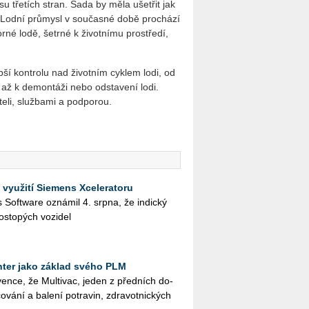
su třetích stran. Sada by měla ušetřit jak
. Lodní průmysl v současné době prochází
orné lodě, šetrné k životnímu prostředí,
pší kontrolu nad životním cyklem lodi, od
, až k demontáži nebo odstavení lodi.
teli, službami a podporou.
 využití Siemens Xceleratoru
ies Soft­ware ozná­mil 4. srpna, že in­dic­ký
os­to­pých vo­zi­del
ter jako základ svého PLM
en­ce, že Mul­ti­vac, jeden z před­ních do­
o­vá­ní a ba­le­ní po­tra­vin, zdra­vot­nic­kých