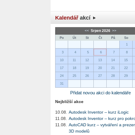
Kalendář
akcí
<<
Srpen 2026
>>
Po
Út
St
Čt
Pá
So
1
3
4
5
6
7
8
10
11
12
13
14
15
17
18
19
20
21
22
24
25
26
27
28
29
31
Přidat novou akci do kalendáře
Nejbližší akce
10.08.
Autodesk Inventor – kurz iLogic
11.08.
Autodesk Inventor – kurz pro pokro
11.08.
AutoCAD kurz – vytváření a preze
3D modelů