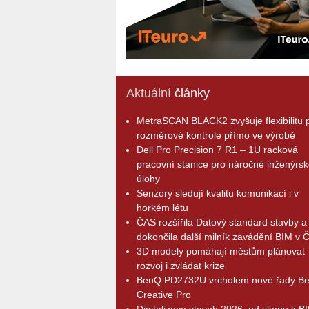
Aktuální
články
MetraSCAN BLACK2 zvyšuje flexibilitu p
rozměrové kontrole přímo ve výrobě
Dell Pro Precision 7 R1 – 1U racková
pracovní stanice pro náročné inženýrsk
úlohy
Senzory sledují kvalitu komunikací i v
horkém létu
ČAS rozšířila Datový standard stavby a
dokončila další milník zavádění BIM v 
3D modely pomáhají městům plánovat
rozvoj i zvládat krize
BenQ PD2732U vrcholem nové řady B
Creative Pro
Digitalizace staveb 2026: od skenu k B