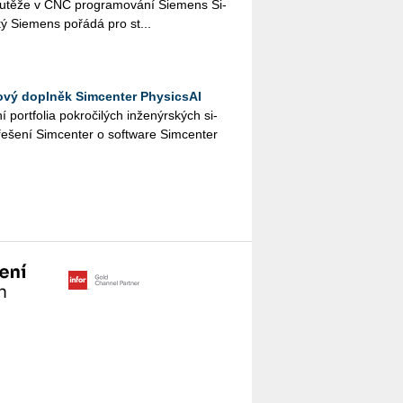
u­tě­že v CNC pro­gra­mo­vá­ní Sie­mens Si­
ý Sie­mens po­řá­dá pro st...
ový doplněk Simcenter PhysicsAI
 port­fo­lia po­kro­či­lých in­že­nýr­ských si­
ře­še­ní Sim­cen­ter o soft­ware Sim­cen­ter