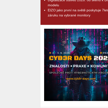
modelu
EIZO jako první na světě poskytuje 7le
záruku na vybrané monitory