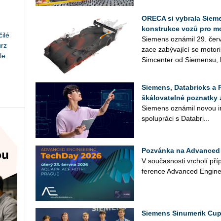
ORECA si vybrala Sieme
konstrukce vozů pro m
ilé
Sie­mens ozná­mil 29. červ
urz
za­ce za­bý­va­jí­cí se mo­to­
le
Sim­cen­ter od Sie­men­su, k
Siemens, Databricks a 
škálovatelné poznatky 
Sie­mens ozná­mil novou in­
spo­lu­prá­ci s Da­ta­b­ri...
Pozvánka na Advanced 
V sou­čas­nos­ti vr­cho­lí pří
fe­ren­ce Advan­ced En­gi­ne
Siemens Sinumerik Cup