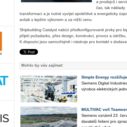
a prodejců i servi
čas, tak náklady
transformací a je nutné vyvíjet spolehlivé a energeticky úsp
avšak s lepším výkonem a za nižší cenu.
Shipbuilding Catalyst nabízí předkonfigurované prvky pro le
přijetí požadavku, přes design, konstrukci, provoz a údržbu
K dispozici jsou samozřejmě i nástroje pro kontakt s dodava
Mohlo by vás zajímat:
Simple Energy rozšiřuje
Sie­mens Di­gi­tal In­du­st­r
vý­rob­ce elek­tric­kých jed­n
MULTIVAC volí Teamcen
Sie­mens ozná­mil 23. čer­v
da­va­te­lů ře­še­ní pro zpra­c