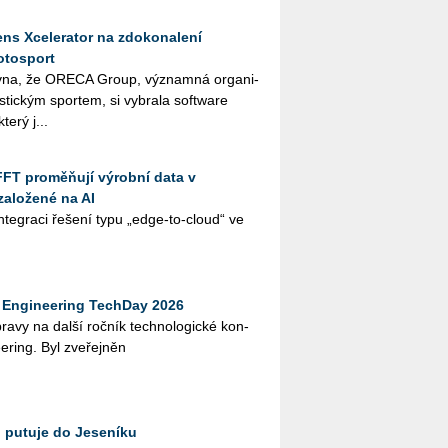
ns Xcelerator na zdokonalení
otosport
­na, že ORE­CA Group, vý­znam­ná or­ga­ni­
ris­tic­kým spor­tem, si vy­bra­la soft­ware
terý j...
FFT proměňují výrobní data v
založené na AI
te­gra­ci ře­še­ní typu „edge-to-cloud“ ve
Engineering TechDay 2026
­pra­vy na další roč­ník tech­no­lo­gic­ké kon­
e­ring. Byl zve­řej­něn
 putuje do Jeseníku