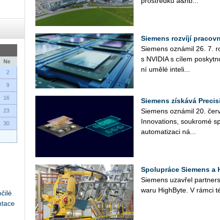
pro­střed­ků a&nb...
Siemens rozvíjí pracov
Sie­mens ozná­mil 26. 7. roz­
s NVI­DIA s cílem po­skyt­no
Ne
ní umělé in­te­li­...
2
9
16
Siemens získává Precis
Sie­mens ozná­mil 20. čer­ve
23
In­no­vati­ons, sou­kro­mé sp
30
au­to­ma­ti­za­ci ná­...
Spolupráce Siemens a H
Sie­mens uza­vřel part­ner­st
wa­ru HighBy­te. V rámci té
čilé
ntace