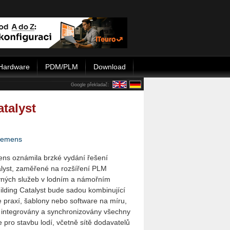
Hardware
PDM/PLM
Download
Google překladač:
talyst
iemens
ns oznámila brzké vydání řešení
alyst, zaměřené na rozšíření PLM
vných služeb v lodním a námořním
ilding Catalyst bude sadou kombinující
e praxí, šablony nebo software na míru,
ly integrovány a synchronizovány všechny
 pro stavbu lodí, včetně sítě dodavatelů