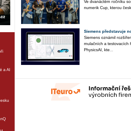
Ve dva­nác­tém roč­ní­ku so
nu­me­rik Cup, kte­rou česk
Siemens představuje n
Sie­mens ozná­mil roz­ší­ře­ní
mu­lač­ních a tes­to­va­cích 
Phy­sics­AI, kte...
ři
é a AI
Česku
enQ
IM