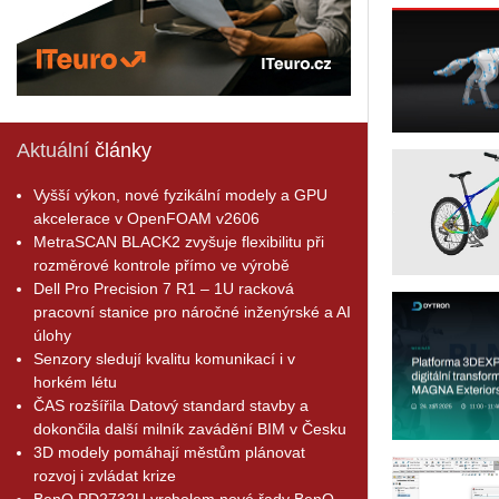
Aktuální
články
Vyšší výkon, nové fyzikální modely a GPU
akcelerace v OpenFOAM v2606
MetraSCAN BLACK2 zvyšuje flexibilitu při
rozměrové kontrole přímo ve výrobě
Dell Pro Precision 7 R1 – 1U racková
pracovní stanice pro náročné inženýrské a AI
úlohy
Senzory sledují kvalitu komunikací i v
horkém létu
ČAS rozšířila Datový standard stavby a
dokončila další milník zavádění BIM v Česku
3D modely pomáhají městům plánovat
rozvoj i zvládat krize
BenQ PD2732U vrcholem nové řady BenQ