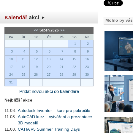
Kalendář
akcí
Mohlo by vás 
<<
Srpen 2026
>>
Po
Út
St
Čt
Pá
So
Ne
1
2
3
4
5
6
7
8
9
10
11
12
13
14
15
16
17
18
19
20
21
22
23
24
25
26
27
28
29
30
31
Přidat novou akci do kalendáře
Nejbližší akce
11.08.
Autodesk Inventor – kurz pro pokročilé
11.08.
AutoCAD kurz – vytváření a prezentace
3D modelů
11.08.
CATIA V5 Summer Training Days