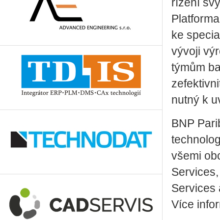
řízení sv
Platform
ke specia
vývoji vý
týmům ban
zefektivn
nutný k u
BNP Pari
technolog
všemi obc
Services,
Services 
Více info