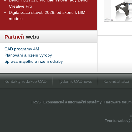
Creative Pro
Digitalizace staveb 2026: od skenu k BIM
modelu
Partneři
webu
CAD programy 4M
Plánování a řízení výroby
Správa majetku a řízení údržby
Kontakty redakce CAD
Týdeník CADnews
Kalendář akcí
|
RSS
|
Ekonomické a informační systémy
|
Hardware forum
Tvorba webovýc