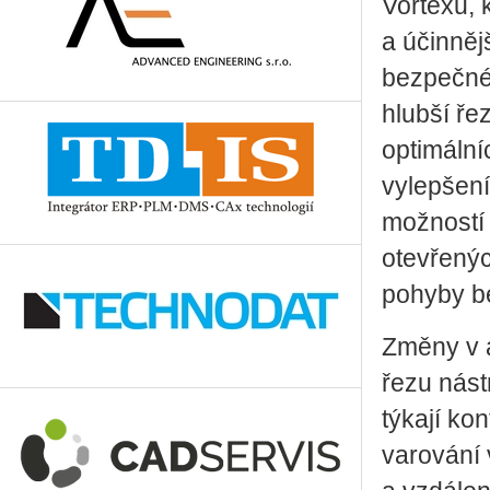
Vortexu, 
a účinněj
bezpečné 
hlubší ře
optimální
vylepšení
možností 
otevřenýc
pohyby b
Změny v a
řezu nást
týkají ko
varování 