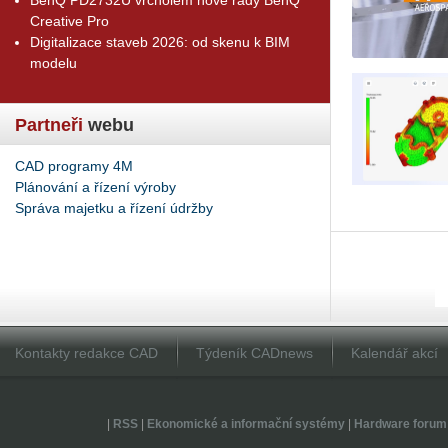
Creative Pro
Digitalizace staveb 2026: od skenu k BIM
modelu
Partneři
webu
CAD programy 4M
Plánování a řízení výroby
Správa majetku a řízení údržby
Kontakty redakce CAD
Týdeník CADnews
Kalendář akcí
|
RSS
|
Ekonomické a informační systémy
|
Hardware forum