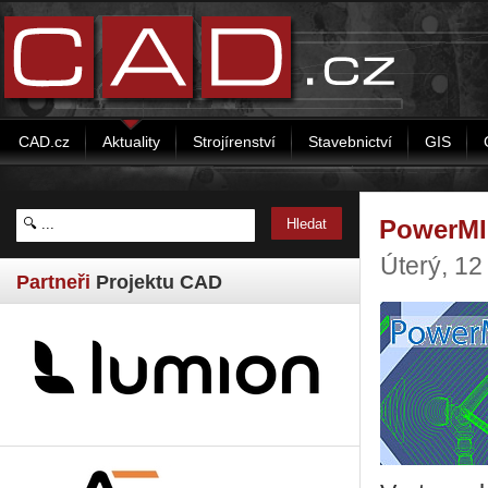
CAD.cz
Aktuality
Strojírenství
Stavebnictví
GIS
PowerMIL
Úterý, 12
Partneři
Projektu CAD