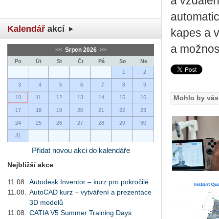
a vzdálen
automatic
Kalendář
akcí
kapes a v
a možnost
<<
Srpen 2026
>>
Po
Út
St
Čt
Pá
So
Ne
1
2
3
4
5
6
7
8
9
Mohlo by vás 
10
11
12
13
14
15
16
17
18
19
20
21
22
23
24
25
26
27
28
29
30
31
Přidat novou akci do kalendáře
Nejbližší akce
11.08.
Autodesk Inventor – kurz pro pokročilé
11.08.
AutoCAD kurz – vytváření a prezentace
3D modelů
11.08.
CATIA V5 Summer Training Days