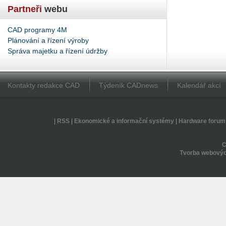
Partneři
webu
CAD programy 4M
Plánování a řízení výroby
Správa majetku a řízení údržby
Kontakty redakce CAD
Týdeník CADnews
Kalendář akcí
|
RSS
|
Ekonomické a informační systémy
|
Hardware forum
Tvorba webovýc