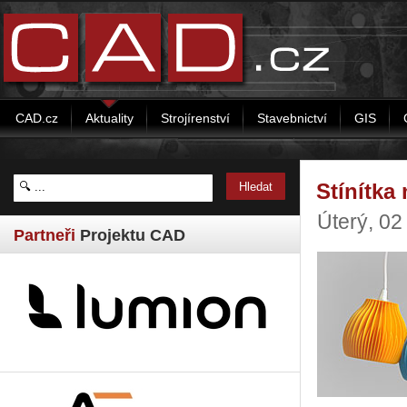
CAD.cz
Aktuality
Strojírenství
Stavebnictví
GIS
Stínítka
Úterý, 02
Partneři
Projektu CAD