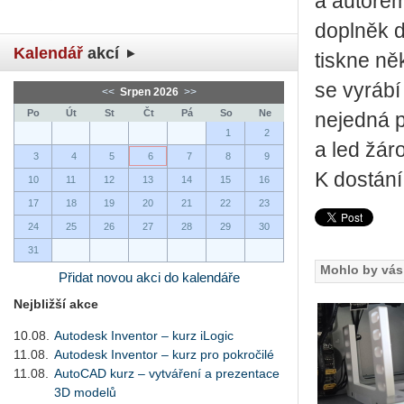
a autorem
doplněk 
Kalendář
akcí
tiskne ně
se vyrábí
<<
Srpen 2026
>>
Po
Út
St
Čt
Pá
So
Ne
nejedná p
1
2
a led žár
3
4
5
6
7
8
9
K dostání
10
11
12
13
14
15
16
17
18
19
20
21
22
23
24
25
26
27
28
29
30
31
Mohlo by vás 
Přidat novou akci do kalendáře
Nejbližší akce
10.08.
Autodesk Inventor – kurz iLogic
11.08.
Autodesk Inventor – kurz pro pokročilé
11.08.
AutoCAD kurz – vytváření a prezentace
3D modelů