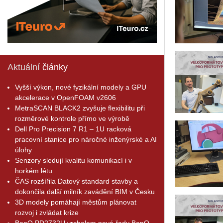
Aktuální
články
Vyšší výkon, nové fyzikální modely a GPU
akcelerace v OpenFOAM v2606
MetraSCAN BLACK2 zvyšuje flexibilitu při
rozměrové kontrole přímo ve výrobě
Dell Pro Precision 7 R1 – 1U racková
pracovní stanice pro náročné inženýrské a AI
úlohy
Senzory sledují kvalitu komunikací i v
horkém létu
ČAS rozšířila Datový standard stavby a
dokončila další milník zavádění BIM v Česku
3D modely pomáhají městům plánovat
rozvoj i zvládat krize
BenQ PD2732U vrcholem nové řady BenQ