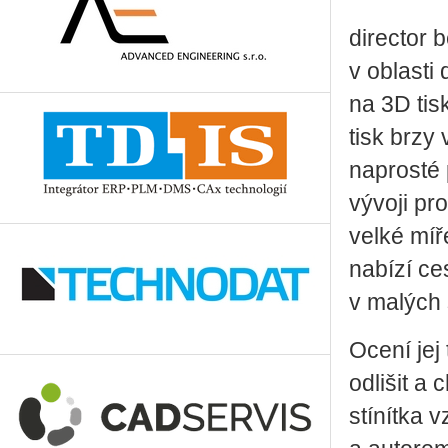
director 
v oblasti
na 3D tis
tisk brzy
naprosté 
vývoji pr
velké míř
nabízí ce
v malých 
Ocení jej 
odlišit a 
stínítka 