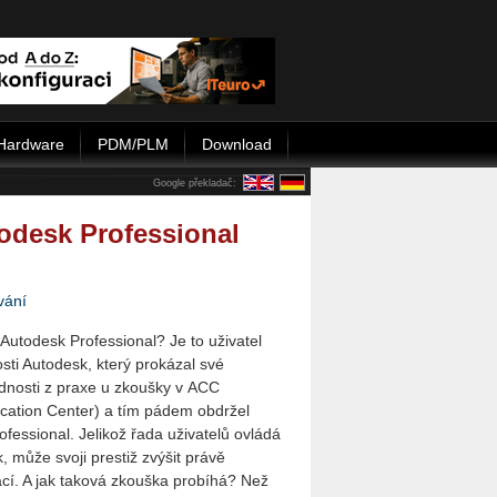
Hardware
PDM/PLM
Download
Google překladač:
odesk Professional
vání
 Autodesk Professional? Je to uživatel
sti Autodesk, který prokázal své
dnosti z praxe u zkoušky v ACC
fication Center) a tím pádem obdržel
rofessional. Jelikož řada uživatelů ovládá
, může svoji prestiž zvýšit právě
ací. A jak taková zkouška probíhá? Než