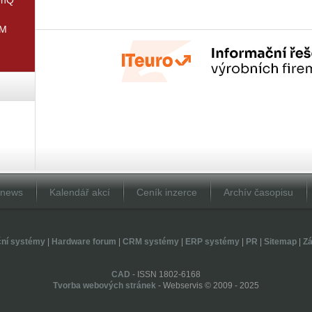
IM
Dnews
Kalendář akcí
Ceník inzerce
Archív časopisu
ční systémy
|
Hardware forum
|
CRM systémy
|
ERP systémy
|
PR
|
Sitemap
|
Zá
CAD
- ISSN 1802-6168
Tvorba webových stránek
- Webservis © 2009 - 2025