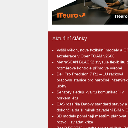
Aktuální
články
Vyšší výkon, nové fyzikální modely a 
akcelerace v OpenFOAM v2606
MetraSCAN BLACK2 zvyšuje flexibilitu p
rozměrové kontrole přímo ve výrobě
Dell Pro Precision 7 R1 – 1U racková
pracovní stanice pro náročné inženýrsk
úlohy
Senzory sledují kvalitu komunikací i v
horkém létu
ČAS rozšířila Datový standard stavby a
dokončila další milník zavádění BIM v 
3D modely pomáhají městům plánovat
rozvoj i zvládat krize
BenQ PD2732U vrcholem nové řady B