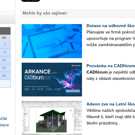
Mohlo by vás zajímat:
Dotace na odborné ško
Plá­nu­je­te ve firmě po­kr
Ne
upo­zorňuje na pro­gram V
může za­měst­na­va­te­lům p
2
9
16
Pozvánka na CADfórum
23
CAD­fó­rum
je nej­vět­ší od­
30
ná­ly z ob­las­ti sta­veb­nic­tví
Adeon zve na Letní ško
Vět­ši­na na­šich spo­lu­ob­ča
Hlav­ně ti, kteří mají děti 
čilé
škol­ní prázd­ni­ny...
ntace