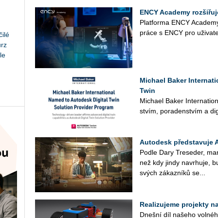
ENCY Academy rozšiřuje
Plat­for­ma ENCY Aca­de­my p
práce s ENCY pro uži­va­te­
ilé
urz
le
Michael Baker Internat
Twin
Mi­cha­el Baker In­ter­nati­o­n
stvím, po­ra­den­stvím a di­gi
Autodesk představuje 
Podle Dary Tre­se­der, mar­ke­
než kdy jindy na­vr­hu­je, bu
svých zá­kaz­ní­ků se...
Realizujeme projekty na 
Dneš­ní díl na­še­ho vol­né­ho