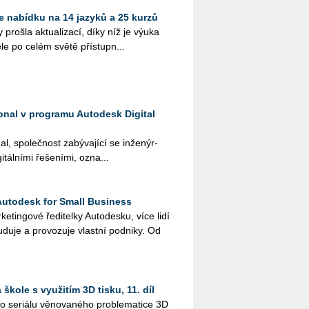
 nabídku na 14 jazyků a 25 kurzů
ro­šla ak­tu­a­li­za­cí, díky níž je výuka
le po celém světě pří­stup­n...
ional v programu Autodesk Digital
al, spo­leč­nost za­bý­va­jí­cí se in­že­nýr­
­tál­ní­mi ře­še­ní­mi, ozna...
Autodesk for Small Business
tingo­vé ře­di­tel­ky Au­to­de­s­ku, více lidí
­du­je a pro­vo­zu­je vlast­ní pod­ni­ky. Od
škole s využitím 3D tisku, 11. díl
 se­ri­á­lu vě­no­va­né­ho pro­ble­ma­ti­ce 3D