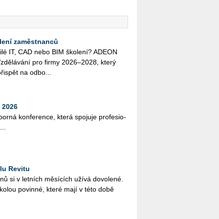
lení zaměstnanců
o­či­lé IT, CAD nebo BIM ško­le­ní? ADEON
zdě­lá­vá­ní pro firmy 2026–2028, který
ři­spět na od­bo...
 2026
bor­ná kon­fe­ren­ce, která spo­ju­je pro­fe­si­o­
...
lu Revitu
­nů si v let­ních mě­sí­cích užívá do­vo­le­né.
ško­lou po­vin­né, které mají v této době