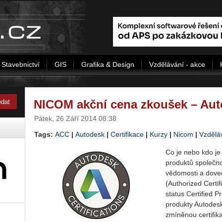
Stavebnictví
GIS
Grafika & Design
Vzdělávání - akce
NICOM akční cena zkoušek – Aut
Pátek, 26 Září 2014 08:38
Tags:
ACC
|
Autodesk
|
Certifikace
|
Kurzy
|
Nicom
|
Vzdělá
Co je nebo kdo je
produktů společno
vědomosti a dove
(Authorized Certi
status Certified P
produkty Autodesk
zmíněnou certifik