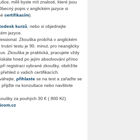
ušce, měli byste mít znalosti, které jsou
(Obecný popis v anglickém jazyce si
ané
certifikacím
).
todesk kurzů
, nebo si objednejte
ckém jazyce.
fessional. Zkouška probíhá v anglickém
rvání testu je 90. minut, pro neanglicky
us. Zkouška je praktická, pracujete vždy
získáte hned po jejím absolvování přímo
ři registraci vybrané zkoušky, obdržíte
řehled o vašich certifikacích.
váhejte,
přihlaste
se na test a zařaďte se
, přijďte na konzultace nebo navštivte
koušky za pouhých 30 € ( 800 Kč).
icom.cz