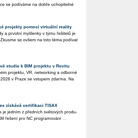
ýuce se po­dí­vá­me na dobře ucho­pi­tel­né
 projekty pomocí virtuální reality
 a pr­vot­ní myš­len­ky v týmu ře­ši­te­lů je
. Zkus­me se ovšem na toto téma po­dí­vat
é studie k BIM projektu v Revitu
­ném pro­jek­tu, VR, ne­twor­king a od­bor­né
na 2026 v Praze se vstu­pem zdar­ma. Na
 získává certifikaci TISAX
je jed­ním z před­ních svě­to­vých pro­du­
 ře­še­ní pro NC pro­gra­mo­vá­ní ...