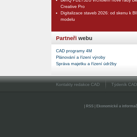
Creative Pro
Digitalizace staveb 2026: od skenu k B
modelu
Partneři
webu
CAD programy 4M
Plánování a řízení výroby
Správa majetku a řízení údržby
Kontakty redakce CAD
Týdeník CA
|
RSS
|
Ekonomické a informa