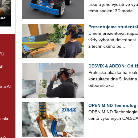
tisku a jeho vy­u­ži­tí ve v
téma spo­je­ní 3D mo­de...
Prezentujeme studentské
Umění pre­zen­to­vat ná­pa­dy
vždy vý­bor­ná do­ved­nost
z tech­nic­ké­ho po...
GPU
DESVIX & ADEON: Od živ
ři
Prak­tic­ká ukáz­ka na re­ál
kon­zul­ta­ce dne 5. květ­
od­bor­né akci
é a AI
OPEN MIND Technologies
OPEN MIND Tech­no­lo­gies 
cen­tů vý­kon­ných CAD/CAM
Česku
enQ