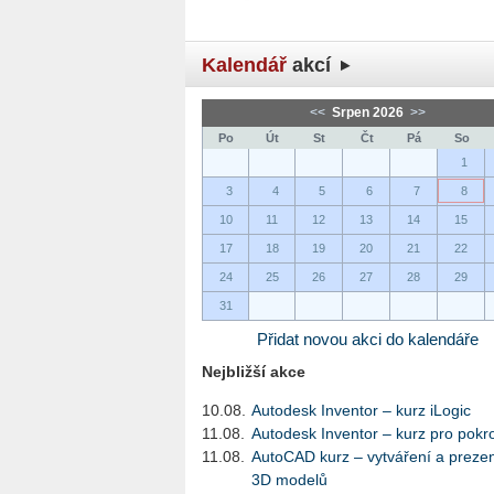
Kalendář
akcí
<<
Srpen 2026
>>
Po
Út
St
Čt
Pá
So
1
3
4
5
6
7
8
10
11
12
13
14
15
17
18
19
20
21
22
24
25
26
27
28
29
31
Přidat novou akci do kalendáře
Nejbližší akce
10.08.
Autodesk Inventor – kurz iLogic
11.08.
Autodesk Inventor – kurz pro pokro
11.08.
AutoCAD kurz – vytváření a preze
3D modelů