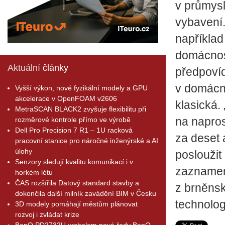
v průmys
vybavení
například
domácnost
Aktuální
články
předpovíd
v domácno
Vyšší výkon, nové fyzikální modely a GPU
akcelerace v OpenFOAM v2606
klasická.
MetraSCAN BLACK2 zvyšuje flexibilitu při
rozměrové kontrole přímo ve výrobě
na napros
Dell Pro Precision 7 R1 – 1U racková
za deset 
pracovní stanice pro náročné inženýrské a AI
úlohy
posloužit
Senzory sledují kvalitu komunikací i v
zaznamena
horkém létu
ČAS rozšířila Datový standard stavby a
z brněnsk
dokončila další milník zavádění BIM v Česku
technolog
3D modely pomáhají městům plánovat
rozvoj i zvládat krize
BenQ PD2732U vrcholem nové řady BenQ