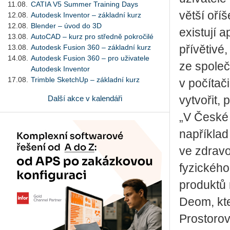
11.08.
CATIA V5 Summer Training Days
větší oříš
12.08.
Autodesk Inventor – základní kurz
12.08.
Blender – úvod do 3D
existují 
13.08.
AutoCAD – kurz pro středně pokročilé
13.08.
Autodesk Fusion 360 – základní kurz
přívětivé
14.08.
Autodesk Fusion 360 – pro uživatele
ze společ
Autodesk Inventor
17.08.
Trimble SketchUp – základní kurz
v počítači
Další akce v kalendáři
vytvořit,
„V České 
například
ve zdravo
fyzického
produktů 
Deom, kt
Prostorov