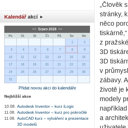
„Člověk s
stránky, 
Kalendář
akcí
něco poro
<<
Srpen 2026
>>
tiskárně,
Po
Út
St
Čt
Pá
So
Ne
z pražské
1
2
3
4
5
6
7
8
9
3D tiskár
10
11
12
13
14
15
16
3D tiskár
17
18
19
20
21
22
23
v průmysl
24
25
26
27
28
29
30
zábavy. A
31
Přidat novou akci do kalendáře
životě je
Nejbližší akce
modely pr
10.08.
Autodesk Inventor – kurz iLogic
například 
11.08.
Autodesk Inventor – kurz pro pokročilé
a architek
11.08.
AutoCAD kurz – vytváření a prezentace
3D modelů
uživatel