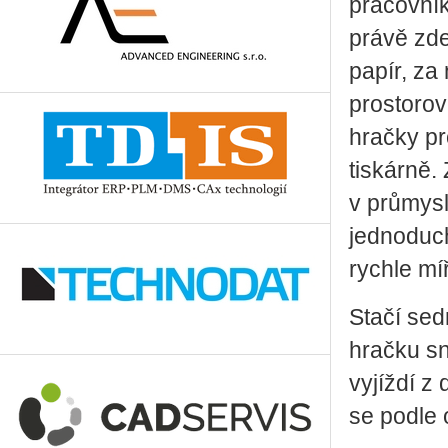
pracovník
právě zde
papír, za
prostorov
hračky pr
tiskárně.
v průmysl
jednoduch
rychle míř
Stačí sed
hračku sn
vyjíždí z
se podle o