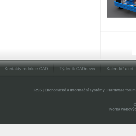
Kontakty redakce CAD
Týdeník CADnews
Kalendář akcí
|
RSS
|
Ekonomické a informační systémy
|
Hardware forum
Tvorba webovýc