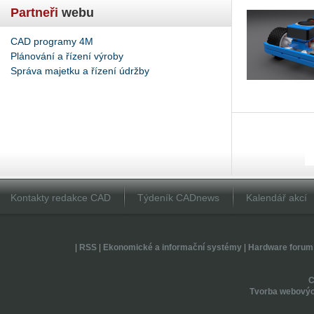
Partneři
webu
CAD programy 4M
Plánování a řízení výroby
Správa majetku a řízení údržby
Kontakty redakce CAD
Týdeník CADnews
Kalendář akcí
|
RSS
|
Ekonomické a informační systémy
|
Hardware forum
Tvorba webovýc