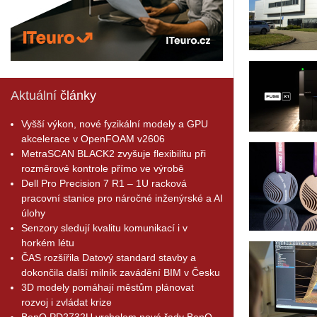
Aktuální
články
Vyšší výkon, nové fyzikální modely a GPU
akcelerace v OpenFOAM v2606
MetraSCAN BLACK2 zvyšuje flexibilitu při
rozměrové kontrole přímo ve výrobě
Dell Pro Precision 7 R1 – 1U racková
pracovní stanice pro náročné inženýrské a AI
úlohy
Senzory sledují kvalitu komunikací i v
horkém létu
ČAS rozšířila Datový standard stavby a
dokončila další milník zavádění BIM v Česku
3D modely pomáhají městům plánovat
rozvoj i zvládat krize
BenQ PD2732U vrcholem nové řady BenQ