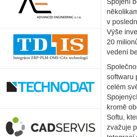
Spojení b
několikam
v posled
Výše inve
20 milion
vedení be
Společno
softwaru 
celém svě
Spojených
kromě obc
Softu, kt
zvažuje p