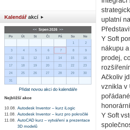
Integrací
strategic
Kalendář
akcí
uplatní n
Představi
<<
Srpen 2026
>>
Po
Út
St
Čt
Pá
So
Ne
Y Soft po
1
2
nákupu a 
3
4
5
6
7
8
9
prodej, c
10
11
12
13
14
15
16
17
18
19
20
21
22
23
rozšíření
24
25
26
27
28
29
30
Ačkoliv j
31
vznikla v
Přidat novou akci do kalendáře
pořádané 
Nejbližší akce
honorární
10.08.
Autodesk Inventor – kurz iLogic
11.08.
Autodesk Inventor – kurz pro pokročilé
Y Soft vst
11.08.
AutoCAD kurz – vytváření a prezentace
společnos
3D modelů