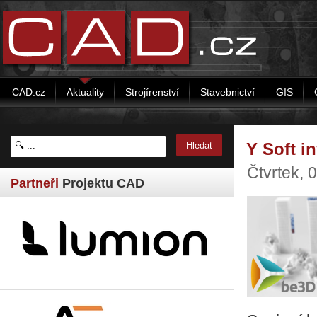
CAD.cz
Aktuality
Strojírenství
Stavebnictví
GIS
Y Soft i
Čtvrtek, 
Partneři
Projektu CAD