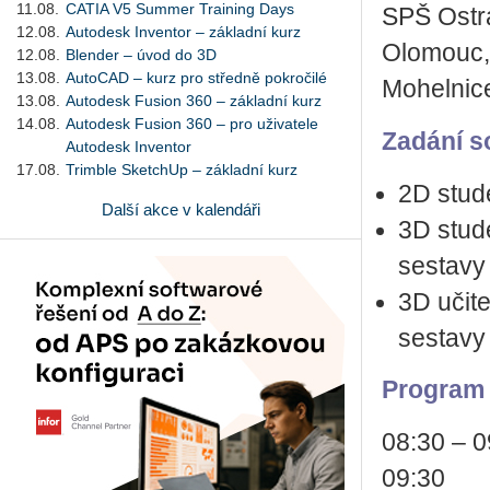
11.08.
CATIA V5 Summer Training Days
SPŠ Ostra
12.08.
Autodesk Inventor – základní kurz
Olomouc,
12.08.
Blender – úvod do 3D
13.08.
AutoCAD – kurz pro středně pokročilé
Mohelnic
13.08.
Autodesk Fusion 360 – základní kurz
14.08.
Autodesk Fusion 360 – pro uživatele
Zadání s
Autodesk Inventor
17.08.
Trimble SketchUp – základní kurz
2D stude
Další akce v kalendáři
3D stud
sestavy
3D učit
sestavy
Program
08:30 – 0
09:30 za