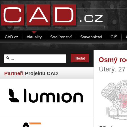
CAD.cz
Aktuality
Strojírenství
Stavebnictví
GIS
Osmý ro
Úterý, 2
Partneři
Projektu CAD