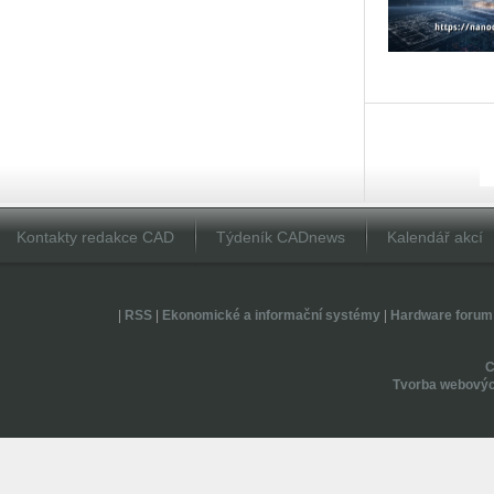
Kontakty redakce CAD
Týdeník CADnews
Kalendář akcí
|
RSS
|
Ekonomické a informační systémy
|
Hardware forum
Tvorba webovýc