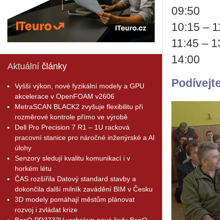
09:50 s
10:15 – 1
11:45 – 
14:00 v
Aktuální
články
Podívejt
Vyšší výkon, nové fyzikální modely a GPU
akcelerace v OpenFOAM v2606
MetraSCAN BLACK2 zvyšuje flexibilitu při
rozměrové kontrole přímo ve výrobě
Dell Pro Precision 7 R1 – 1U racková
pracovní stanice pro náročné inženýrské a AI
úlohy
Senzory sledují kvalitu komunikací i v
horkém létu
ČAS rozšířila Datový standard stavby a
dokončila další milník zavádění BIM v Česku
3D modely pomáhají městům plánovat
rozvoj i zvládat krize
BenQ PD2732U vrcholem nové řady BenQ