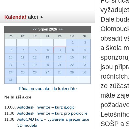
PC si úča
vyžadujet
Kalendář
akcí
Dále bude
Olomoucké
<<
Srpen 2026
>>
Po
Út
St
Čt
Pá
So
Ne
obsadit v
1
2
a škola m
3
4
5
6
7
8
9
sponzoruj
10
11
12
13
14
15
16
17
18
19
20
21
22
23
jsou přip
24
25
26
27
28
29
30
ročnících
31
ze zúčast
Přidat novou akci do kalendáře
máte záje
Nejbližší akce
požadavek
10.08.
Autodesk Inventor – kurz iLogic
11.08.
Autodesk Inventor – kurz pro pokročilé
Letošního
11.08.
AutoCAD kurz – vytváření a prezentace
SOŠP a S
3D modelů