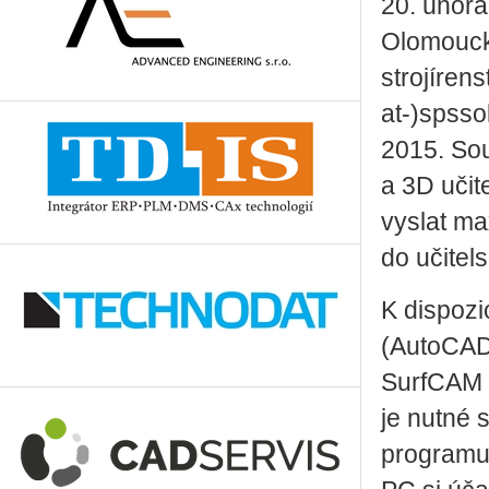
20. února
Olomouck
strojírens
at-)spsso
2015. Sou
a 3D učit
vyslat ma
do učitel
K dispozi
(AutoCAD
SurfCAM 2
je nutné 
programu 