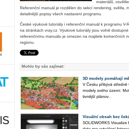
materiálů, osvětl
Referenční manuál je rozdělen do sekcí rendering, světla, ma
detailnější popisy všech nastavení programu.
České výukové tutoriály i referenční manuál k programu V-R
na stránkách vray.cz. Výukové tutoriály jsou volně dostupn
referenčnímu manuálu je omezen na majitele komerčních n
regionu.
Mohlo by vás zajímat:
3D modely pomáhají měs
V Česku při­bý­vá střed­ně v
mo­de­ly svého území. Mo­ti
tiv­něj­ší plá­no­v...
Vizuální obsah bez ček
SO­LID­WORKS Vi­su­a­li­ze 
data pro vy­tvá­ře­ní fo­to­re­a­