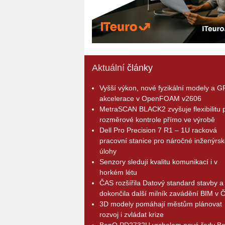
Aktuální
články
Vyšší výkon, nové fyzikální modely a 
akcelerace v OpenFOAM v2606
MetraSCAN BLACK2 zvyšuje flexibilitu p
rozměrové kontrole přímo ve výrobě
Dell Pro Precision 7 R1 – 1U racková
pracovní stanice pro náročné inženýrsk
úlohy
Senzory sledují kvalitu komunikací i v
horkém létu
ČAS rozšířila Datový standard stavby a
dokončila další milník zavádění BIM v 
3D modely pomáhají městům plánovat
rozvoj i zvládat krize
BenQ PD2732U vrcholem nové řady B