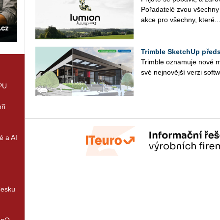
Po­řa­da­te­lé zvou všech­
akce pro všech­ny, které..
Trimble SketchUp předs
Trim­ble ozna­mu­je nové mož­no
své nej­no­věj­ší verzi soft­
GPU
ři
é a AI
Česku
enQ