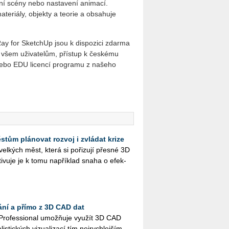
ení scény nebo nastavení animací.
teriály, objekty a teorie a obsahuje
ay for SketchUp jsou k dispozici zdarma
é všem uživatelům, přístup k českému
ebo EDU licencí programu z našeho
tům plánovat rozvoj i zvládat krize
el­kých měst, která si po­ři­zu­jí přes­né 3D
­vu­je je k tomu na­pří­klad snaha o efek­
ání a přímo z 3D CAD dat
Pro­fes­si­o­nal umož­ňuje vy­u­žít 3D CAD
lis­tic­kých vi­zu­a­li­za­cí tím nej­rych­lej­ším