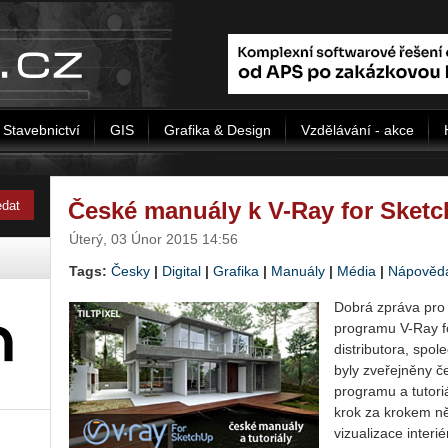
Stavebnictví
GIS
Grafika & Design
Vzdělávání - akce
České manuály k V-Ray for Sket
Úterý, 03 Únor 2015 14:56
Tags:
Česky
|
Digital
|
Grafika
|
Manuály
|
Média
|
Nápověd
Dobrá zpráva pro 
programu V-Ray f
distributora, spol
byly zveřejněny č
programu a tutoriá
krok za krokem ně
vizualizace interi