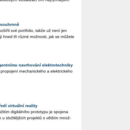
 souhrnně
z­ší­řil své portfolio, takže už není jen
jí hned tři různé mož­nos­ti, jak se mů­že­te
igentnímu navrhování elektrotechniky
ro­po­je­ní me­cha­nic­ké­ho a elek­tric­ké­ho
dí virtuální reality
­tím di­gi­tál­ní­ho pro­to­ty­pu je spo­je­na
 u slo­ži­těj­ších pro­jek­tů s vět­ším množ­