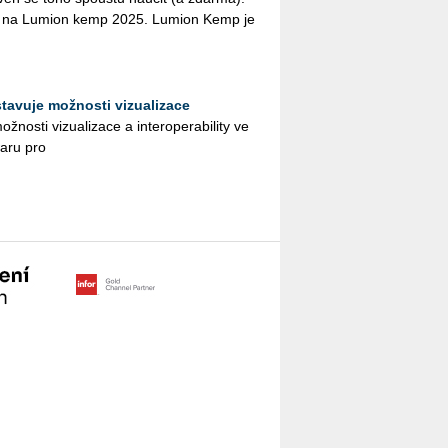
ny na Lu­mi­on kemp 2025. Lu­mi­on Kemp je
.
tavuje možnosti vizualizace
s­ti vi­zu­a­li­za­ce a in­te­ro­pe­ra­bi­li­ty ve
wa­ru pro