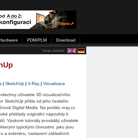
Hardware
PDM/PLM
Download
Google překladač:
chUp
a
|
SketchUp
|
V-Ray
|
Vizualizace
všechny uživatele 3D vizualizačního
or SketchUp přišla od jeho českého
ečnosti Digital Media. Na portálu vray.cz
eské překlady originální nápovědy k
lů. Výukové tutoriály provádějí uživatele
kterými typickými činnostmi, jako jsou
éru a exteriéru, nastavení základních