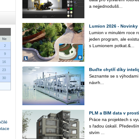
a nej­jed­no­duš­š...
Lumion 2026 - Novinky
Lu­mi­on v mi­nu­lém roce ro
jeden pro­gram, ale exis­tu­
Ne
s Lu­mi­o­nem po­tkat.&...
2
9
16
Buďte chytří díky intel
23
Se­znam­te se s vý­ho­da­mi p
30
ná­vr­h...
PLM a BIM data v prostře
Práce na pro­jek­tech s vy­u­ži
čilé
s řadou úska­lí. Pře­de­vším
ntace
stvím ...