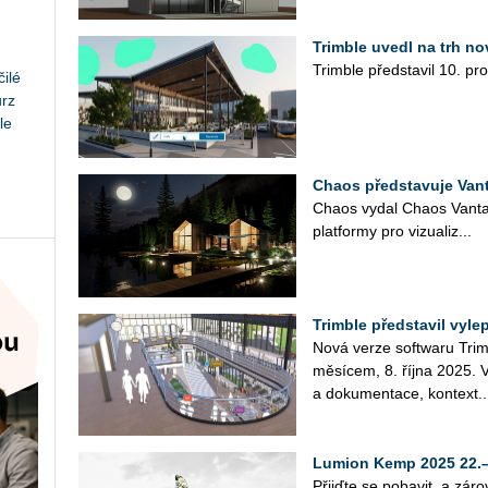
Trimble uvedl na trh n
Trim­ble před­sta­vil 10. pr
ilé
urz
le
Chaos představuje Van
Chaos vydal Chaos Van­tage 
plat­for­my pro vi­zu­a­li­z...
Trimble představil vyl
Nová verze soft­wa­ru Trim­
mě­sí­cem, 8. října 2025. Vy­l
a do­ku­men­ta­ce, kon­tex­t..
Lumion Kemp 2025 22.–
Přijď­te se po­ba­vit, a zá­