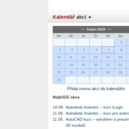
Kalendář
akcí
<<
Srpen 2026
>>
Po
Út
St
Čt
Pá
So
1
3
4
5
6
7
8
10
11
12
13
14
15
17
18
19
20
21
22
24
25
26
27
28
29
31
Přidat novou akci do kalendáře
Nejbližší akce
10.08.
Autodesk Inventor – kurz iLogic
11.08.
Autodesk Inventor – kurz pro pokro
11.08.
AutoCAD kurz – vytváření a preze
3D modelů