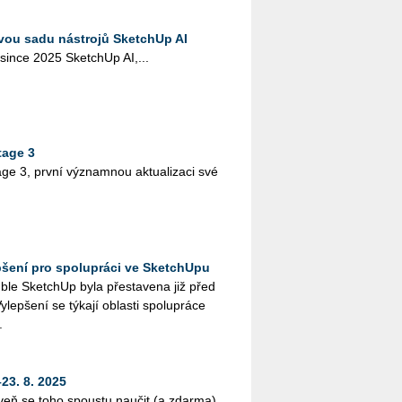
ovou sadu nástrojů SketchUp AI
o­sin­ce 2025 Sket­chUp AI,...
tage 3
3, první vý­znam­nou ak­tu­a­li­za­ci své
epšení pro spolupráci ve SketchUpu
ble Sketch­Up byla pře­sta­ve­na již před
ep­še­ní se tý­ka­jí ob­las­ti spo­lu­prá­ce
.
23. 8. 2025
ro­veň se toho spous­tu na­u­čit (a zdar­ma).