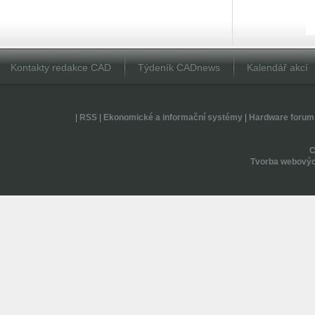
Kontakty redakce CAD
Týdeník CADnews
Kalendář akcí
|
RSS
|
Ekonomické a informační systémy
|
Hardware forum
Tvorba webovýc