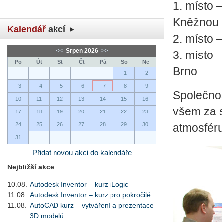
1. místo
Kněžnou
Kalendář
akcí
2. místo
<<
Srpen 2026
>>
3. místo 
Po
Út
St
Čt
Pá
So
Ne
Brno
1
2
3
4
5
6
7
8
9
Společnos
10
11
12
13
14
15
16
všem za s
17
18
19
20
21
22
23
24
25
26
27
28
29
30
atmosféru
31
Přidat novou akci do kalendáře
Nejbližší akce
10.08.
Autodesk Inventor – kurz iLogic
11.08.
Autodesk Inventor – kurz pro pokročilé
11.08.
AutoCAD kurz – vytváření a prezentace
3D modelů