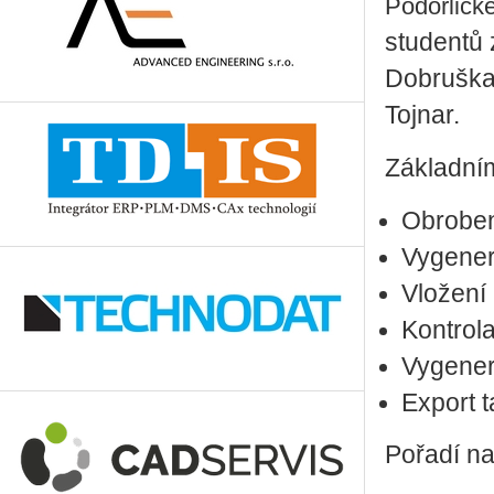
Podorlick
studentů 
Dobruška 
Tojnar.
Základní
Obroben
Vygener
Vložení
Kontrola
Vygenero
Export t
Pořadí na