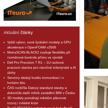
Aktuální
články
Vyšší výkon, nové fyzikální modely a GPU
akcelerace v OpenFOAM v2606
MetraSCAN BLACK2 zvyšuje flexibilitu při
rozměrové kontrole přímo ve výrobě
Dell Pro Precision 7 R1 – 1U racková
pracovní stanice pro náročné inženýrské a AI
úlohy
Senzory sledují kvalitu komunikací i v
horkém létu
ČAS rozšířila Datový standard stavby a
dokončila další milník zavádění BIM v Česku
3D modely pomáhají městům plánovat
rozvoj i zvládat krize
BenQ PD2732U vrcholem nové řady BenQ