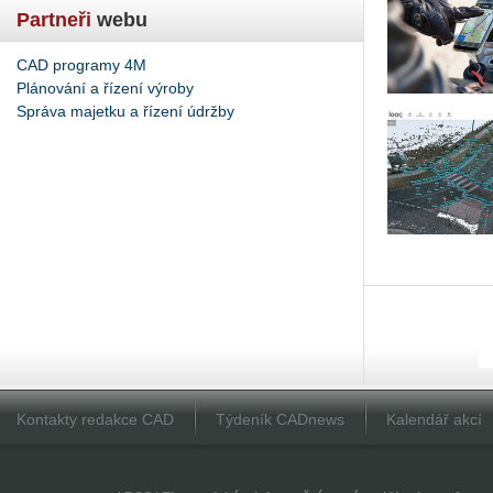
Partneři
webu
CAD programy 4M
Plánování a řízení výroby
Správa majetku a řízení údržby
Kontakty redakce CAD
Týdeník CADnews
Kalendář akcí