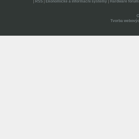
|
RSS
|
Ekonomické a informační systémy
|
Hardware forum
Tvorba webovýc