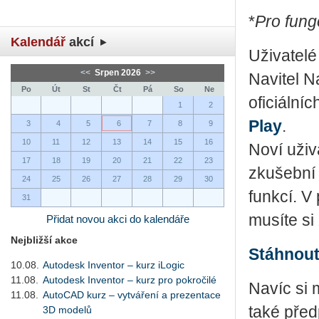
*
Pro fung
Kalendář
akcí
Uživatelé
<<
Srpen 2026
>>
Navitel N
Po
Út
St
Čt
Pá
So
Ne
oficiální
1
2
Play
.
3
4
5
6
7
8
9
10
11
12
13
14
15
16
Noví uživ
17
18
19
20
21
22
23
zkušební
24
25
26
27
28
29
30
funkcí. V
31
musíte si 
Přidat novou akci do kalendáře
Nejbližší akce
Stáhnout
10.08.
Autodesk Inventor – kurz iLogic
11.08.
Autodesk Inventor – kurz pro pokročilé
Navíc si
11.08.
AutoCAD kurz – vytváření a prezentace
také před
3D modelů