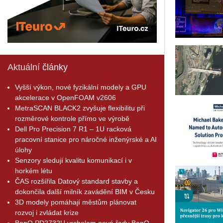
Aktuální
články
Vyšší výkon, nové fyzikální modely a GPU
akcelerace v OpenFOAM v2606
MetraSCAN BLACK2 zvyšuje flexibilitu při
rozměrové kontrole přímo ve výrobě
Dell Pro Precision 7 R1 – 1U racková
pracovní stanice pro náročné inženýrské a AI
úlohy
Senzory sledují kvalitu komunikací i v
horkém létu
ČAS rozšířila Datový standard stavby a
dokončila další milník zavádění BIM v Česku
3D modely pomáhají městům plánovat
rozvoj i zvládat krize
BenQ PD2732U vrcholem nové řady BenQ