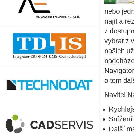
nebo jedn
najít a r
z dostupn
vybrat z 
našich už
nadcházej
Navigator
o tom dal
Navitel N
Rychlejš
Snížení 
Další m