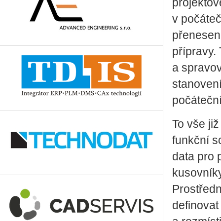
projektov
v počáteč
přenesena
přípravy.
a spravov
stanovení
počátečn
To vše již
funkční 
data pro
kusovníky
Prostředn
definovat