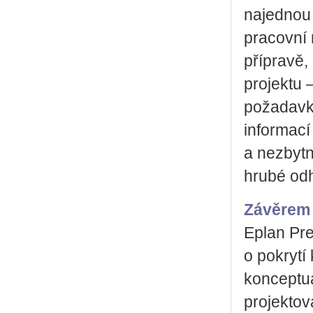
najednou 
pracovní 
přípravě,
projektu 
požadavků
informací
a nezbyt
hrubé od
Závěrem
Eplan Pre
o pokrytí
konceptuá
projektov