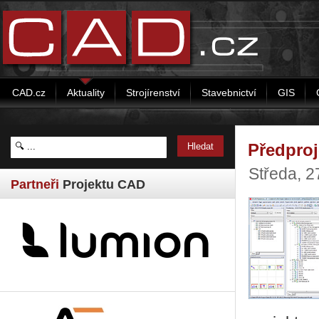
CAD.cz
Aktuality
Strojírenství
Stavebnictví
GIS
Předproj
Středa, 2
Partneři
Projektu CAD