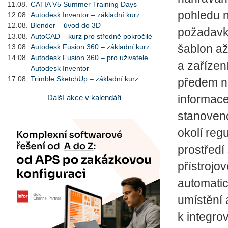
11.08.
CATIA V5 Summer Training Days
pohledu n
12.08.
Autodesk Inventor – základní kurz
12.08.
Blender – úvod do 3D
požadavk
13.08.
AutoCAD – kurz pro středně pokročilé
13.08.
Autodesk Fusion 360 – základní kurz
šablon až
14.08.
Autodesk Fusion 360 – pro uživatele
a zařízen
Autodesk Inventor
17.08.
Trimble SketchUp – základní kurz
předem na
Další akce v kalendáři
informace 
stanoveno
okolí reg
prostředí
přístrojo
automati
umístění 
k integro