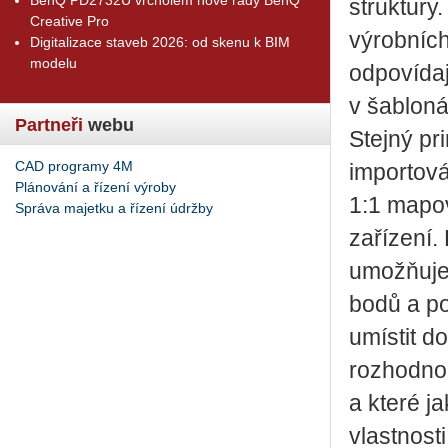
struktury
Creative Pro
výrobních
Digitalizace staveb 2026: od skenu k BIM
modelu
odpovídaj
v šabloná
Partneři
webu
Stejný pri
CAD programy 4M
importov
Plánování a řízení výroby
1:1 mapov
Správa majetku a řízení údržby
zařízení.
umožňuje 
bodů a po
umístit do
rozhodnou
a které j
vlastnost