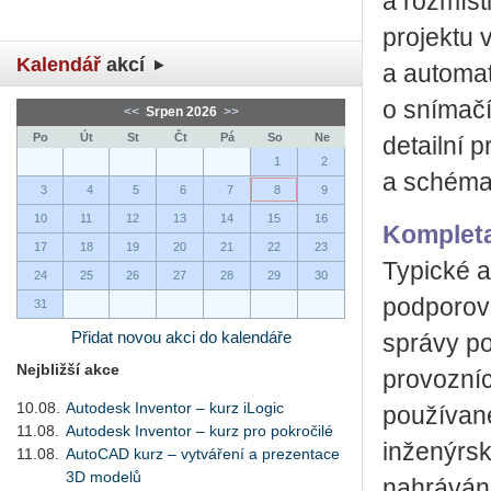
a rozmíst
projektu 
Kalendář
akcí
a automat
o snímačí
<<
Srpen 2026
>>
Po
Út
St
Čt
Pá
So
Ne
detailní 
1
2
a schéma
3
4
5
6
7
8
9
10
11
12
13
14
15
16
Kompleta
17
18
19
20
21
22
23
Typické a
24
25
26
27
28
29
30
podporova
31
Přidat novou akci do kalendáře
správy po
Nejbližší akce
provozníc
10.08.
Autodesk Inventor – kurz iLogic
používané
11.08.
Autodesk Inventor – kurz pro pokročilé
inženýrsk
11.08.
AutoCAD kurz – vytváření a prezentace
3D modelů
nahráván