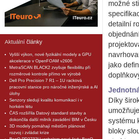
možné sti
specifika
detailní 
objednání
Aktuální
články
projektov
navrhované
Vyšší výkon, nové fyzikální modely a GPU
akcelerace v OpenFOAM v2606
jako defi
MetraSCAN BLACK2 zvyšuje flexibilitu při
rozměrové kontrole přímo ve výrobě
doplňkový
Dell Pro Precision 7 R1 – 1U racková
pracovní stanice pro náročné inženýrské a AI
Jednotná
úlohy
Díky širo
Senzory sledují kvalitu komunikací i v
horkém létu
umožňuje 
ČAS rozšířila Datový standard stavby a
dokončila další milník zavádění BIM v Česku
systému 
3D modely pomáhají městům plánovat
bloky slo
rozvoj i zvládat krize
BenQ PD2732U vrcholem nové řady BenQ