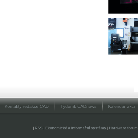
Kontakty redakce CAD
Týdeník CADnews
Kalendář akcí
|
RSS
|
Ekonomické a informační systémy
|
Hardware forum