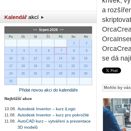
křivek, v
a rozšíře
Kalendář
akcí
skriptova
OrcaCreat
<<
Srpen 2026
>>
Po
Út
St
Čt
Pá
So
Ne
OrcaInse
1
2
OrcaCreat
3
4
5
6
7
8
9
se dá naj
10
11
12
13
14
15
16
17
18
19
20
21
22
23
24
25
26
27
28
29
30
31
Mohlo by vás 
Přidat novou akci do kalendáře
Nejbližší akce
10.08.
Autodesk Inventor – kurz iLogic
11.08.
Autodesk Inventor – kurz pro pokročilé
11.08.
AutoCAD kurz – vytváření a prezentace
3D modelů