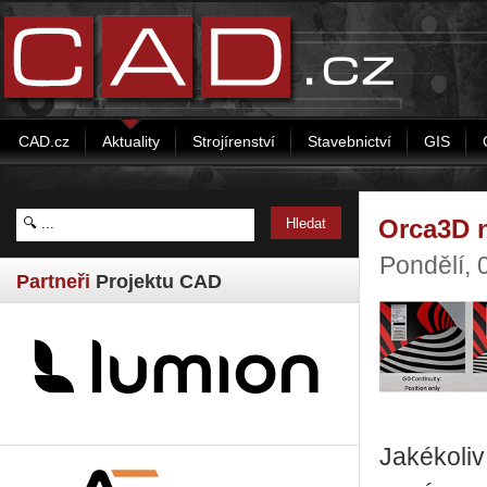
CAD.cz
Aktuality
Strojírenství
Stavebnictví
GIS
Orca3D n
Pondělí,
Partneři
Projektu CAD
Jakékoliv