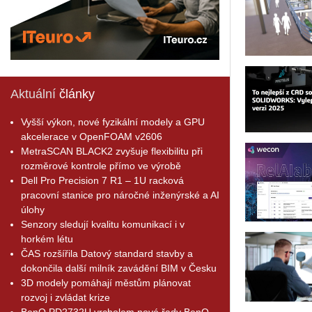
Aktuální
články
Vyšší výkon, nové fyzikální modely a GPU
akcelerace v OpenFOAM v2606
MetraSCAN BLACK2 zvyšuje flexibilitu při
rozměrové kontrole přímo ve výrobě
Dell Pro Precision 7 R1 – 1U racková
pracovní stanice pro náročné inženýrské a AI
úlohy
Senzory sledují kvalitu komunikací i v
horkém létu
ČAS rozšířila Datový standard stavby a
dokončila další milník zavádění BIM v Česku
3D modely pomáhají městům plánovat
rozvoj i zvládat krize
BenQ PD2732U vrcholem nové řady BenQ