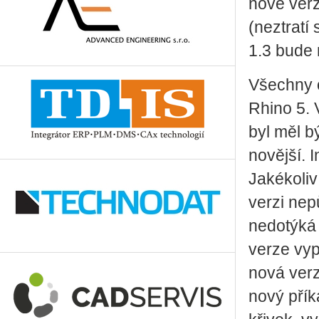
nové verz
(neztratí
1.3 bude 
Všechny 
Rhino 5. 
byl měl b
novější. 
Jakékoliv
verzi nep
nedotýká 
verze vyp
nová ver
nový přík