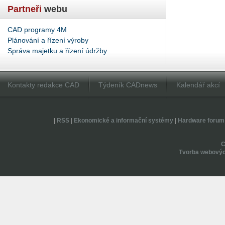
Partneři
webu
CAD programy 4M
Plánování a řízení výroby
Správa majetku a řízení údržby
Kontakty redakce CAD
Týdeník CADnews
Kalendář akcí
|
RSS
|
Ekonomické a informační systémy
|
Hardware forum
Tvorba webovýc