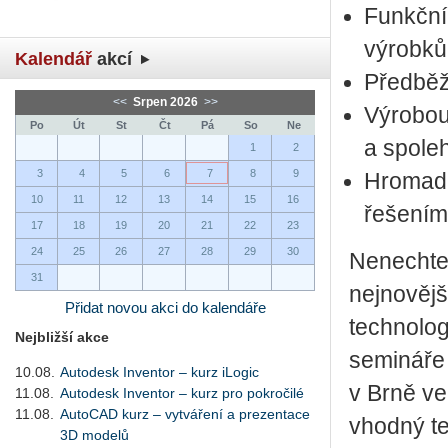
Funkčním
výrobků
Kalendář
akcí
Předběžn
<<
Srpen 2026
>>
Výrobou 
Po
Út
St
Čt
Pá
So
Ne
a spoleh
1
2
3
4
5
6
7
8
9
Hromadn
10
11
12
13
14
15
16
řešením
17
18
19
20
21
22
23
24
25
26
27
28
29
30
Nenechte 
31
nejnovějš
Přidat novou akci do kalendáře
technolog
Nejbližší akce
semináře 
10.08.
Autodesk Inventor – kurz iLogic
v Brně v
11.08.
Autodesk Inventor – kurz pro pokročilé
11.08.
AutoCAD kurz – vytváření a prezentace
vhodný t
3D modelů