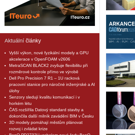
Aktuální
články
Vyšší výkon, nové fyzikální modely a GPU
akcelerace v OpenFOAM v2606
MetraSCAN BLACK2 zvyšuje flexibilitu při
rozměrové kontrole přímo ve výrobě
Dell Pro Precision 7 R1 – 1U racková
pracovní stanice pro náročné inženýrské a AI
úlohy
Senzory sledují kvalitu komunikací i v
horkém létu
ČAS rozšířila Datový standard stavby a
dokončila další milník zavádění BIM v Česku
3D modely pomáhají městům plánovat
rozvoj i zvládat krize
BenQ PD2732U vrcholem nové řady BenQ