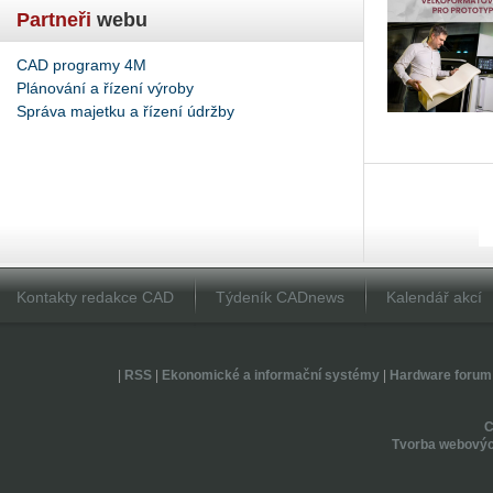
Partneři
webu
CAD programy 4M
Plánování a řízení výroby
Správa majetku a řízení údržby
Kontakty redakce CAD
Týdeník CADnews
Kalendář akcí
|
RSS
|
Ekonomické a informační systémy
|
Hardware forum
Tvorba webovýc