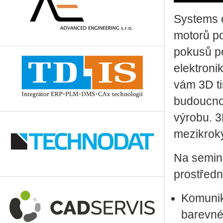
Systems o
motorů po
pokusů po
elektroni
vám 3D t
budoucnos
výrobu. 3
mezikroky
Na seminá
prostředn
Komunik
barevné