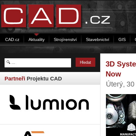
CAD.cz
Aktuality
Strojírenství
Stavebnictví
GIS
3D Syste
Now
Partneři
Projektu CAD
Úterý, 3