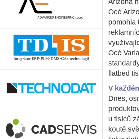
Arizona n
Océ Arizo
pomohla t
reklamníc
využívají
Océ Varia
standardy
flatbed ti
V každém
Dnes, osm
produktov
u tisíců 
koutě svě