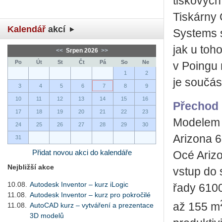
tiskových
Tiskárny 
Kalendář
akcí
Systems s
jak u toh
<<
Srpen 2026
>>
Po
Út
St
Čt
Pá
So
Ne
v Poingu
1
2
je součás
3
4
5
6
7
8
9
10
11
12
13
14
15
16
Přechod
17
18
19
20
21
22
23
Modelem 
24
25
26
27
28
29
30
Arizona 
31
Přidat novou akci do kalendáře
Océ Arizo
Nejbližší akce
vstup do 
10.08.
Autodesk Inventor – kurz iLogic
řady 6100
11.08.
Autodesk Inventor – kurz pro pokročilé
až 155 m
11.08.
AutoCAD kurz – vytváření a prezentace
3D modelů