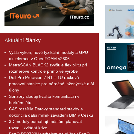
Aktuální
články
Vyšší výkon, nové fyzikální modely a GPU
akcelerace v OpenFOAM v2606
MetraSCAN BLACK2 zvyšuje flexibilitu při
rozměrové kontrole přímo ve výrobě
Dell Pro Precision 7 R1 – 1U racková
pracovní stanice pro náročné inženýrské a AI
úlohy
Senzory sledují kvalitu komunikací i v
horkém létu
ČAS rozšířila Datový standard stavby a
dokončila další milník zavádění BIM v Česku
3D modely pomáhají městům plánovat
rozvoj i zvládat krize
BenQ PD2732U vrcholem nové řady BenQ