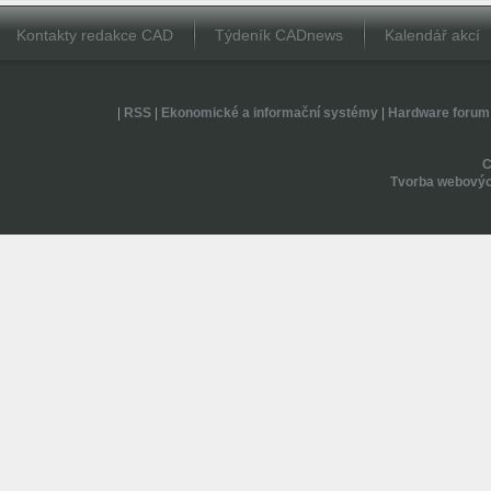
Kontakty redakce CAD
Týdeník CADnews
Kalendář akcí
|
RSS
|
Ekonomické a informační systémy
|
Hardware forum
Tvorba webovýc