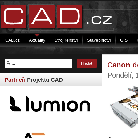
CAD.cz
Aktuality
Strojírenství
Stavebnictví
GIS
Canon do
Pondělí, 
Partneři
Projektu CAD