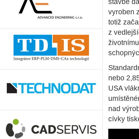
stavbě da
vyroben z
totiž zač
z vedlejš
životnímu
schopných
Standardn
nebo 2,8
USA vlákn
umístěném
nad výrob
cívky tis