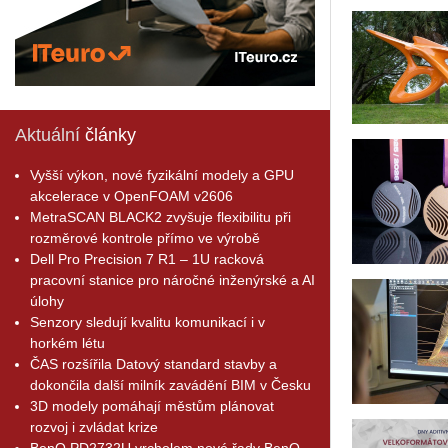
Aktuální
články
Vyšší výkon, nové fyzikální modely a GPU
akcelerace v OpenFOAM v2606
MetraSCAN BLACK2 zvyšuje flexibilitu při
rozměrové kontrole přímo ve výrobě
Dell Pro Precision 7 R1 – 1U racková
pracovní stanice pro náročné inženýrské a AI
úlohy
Senzory sledují kvalitu komunikací i v
horkém létu
ČAS rozšířila Datový standard stavby a
dokončila další milník zavádění BIM v Česku
3D modely pomáhají městům plánovat
rozvoj i zvládat krize
BenQ PD2732U vrcholem nové řady BenQ