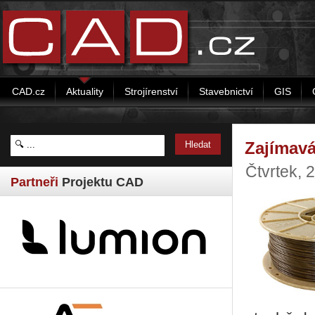
CAD.cz
Aktuality
Strojírenství
Stavebnictví
GIS
Zajímavá
Čtvrtek, 
Partneři
Projektu CAD