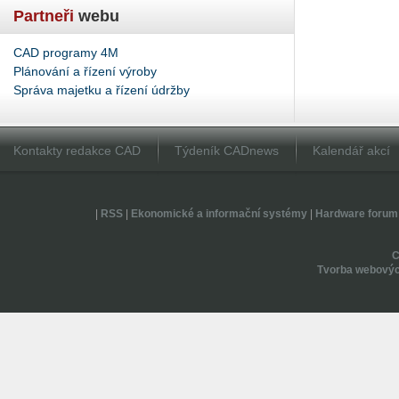
Partneři
webu
CAD programy 4M
Plánování a řízení výroby
Správa majetku a řízení údržby
Kontakty redakce CAD
Týdeník CADnews
Kalendář akcí
|
RSS
|
Ekonomické a informační systémy
|
Hardware forum
Tvorba webovýc