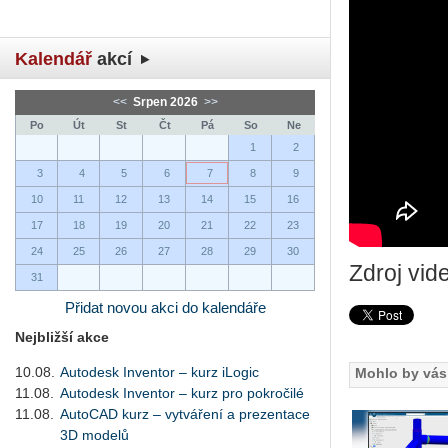
Kalendář
akcí
<<
Srpen 2026
>>
Po
Út
St
Čt
Pá
So
Ne
1
2
3
4
5
6
7
8
9
10
11
12
13
14
15
16
17
18
19
20
21
22
23
24
25
26
27
28
29
30
Zdroj vid
31
Přidat novou akci do kalendáře
Nejbližší akce
10.08.
Autodesk Inventor – kurz iLogic
Mohlo by vás 
11.08.
Autodesk Inventor – kurz pro pokročilé
11.08.
AutoCAD kurz – vytváření a prezentace
3D modelů