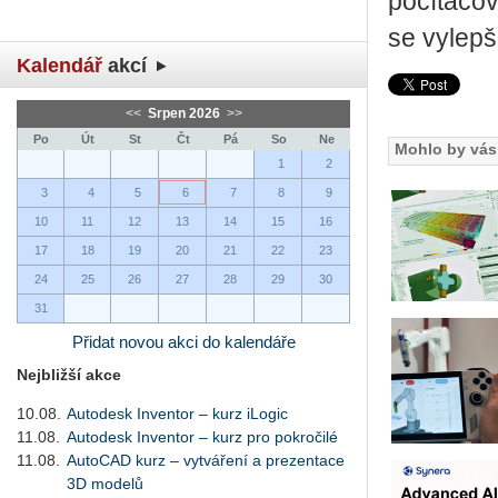
počítačov
se vylepš
Kalendář
akcí
<<
Srpen 2026
>>
Po
Út
St
Čt
Pá
So
Ne
Mohlo by vás 
1
2
3
4
5
6
7
8
9
10
11
12
13
14
15
16
17
18
19
20
21
22
23
24
25
26
27
28
29
30
31
Přidat novou akci do kalendáře
Nejbližší akce
10.08.
Autodesk Inventor – kurz iLogic
11.08.
Autodesk Inventor – kurz pro pokročilé
11.08.
AutoCAD kurz – vytváření a prezentace
3D modelů