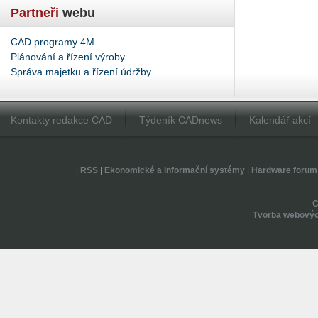
Partneři
webu
CAD programy 4M
Plánování a řízení výroby
Správa majetku a řízení údržby
Kontakty redakce CAD
Týdeník CADnews
Kalendář akcí
|
RSS
|
Ekonomické a informační systémy
|
Hardware forum
Tvorba webovýc