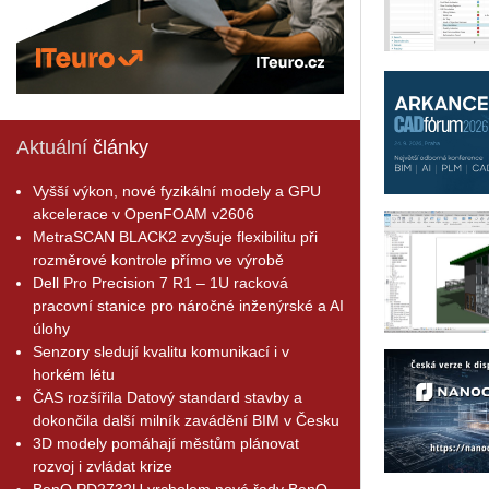
Aktuální
články
Vyšší výkon, nové fyzikální modely a GPU
akcelerace v OpenFOAM v2606
MetraSCAN BLACK2 zvyšuje flexibilitu při
rozměrové kontrole přímo ve výrobě
Dell Pro Precision 7 R1 – 1U racková
pracovní stanice pro náročné inženýrské a AI
úlohy
Senzory sledují kvalitu komunikací i v
horkém létu
ČAS rozšířila Datový standard stavby a
dokončila další milník zavádění BIM v Česku
3D modely pomáhají městům plánovat
rozvoj i zvládat krize
BenQ PD2732U vrcholem nové řady BenQ