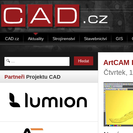
CAD.cz
Aktuality
Strojírenství
Stavebnictví
GIS
ArtCAM I
Čtvrtek, 
Partneři
Projektu CAD