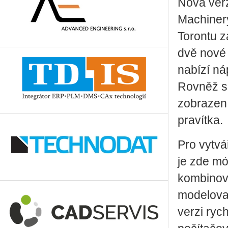
Nová ver
Machiner
Torontu z
dvě nové 
nabízí ná
Rovněž se
zobrazení
pravítka.
Pro vytvá
je zde m
kombinovat
modelovac
verzi ryc