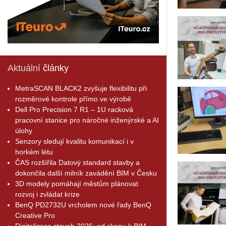
Aktuální
články
MetraSCAN BLACK2 zvyšuje flexibilitu při
rozměrové kontrole přímo ve výrobě
Dell Pro Precision 7 R1 – 1U racková
pracovní stanice pro náročné inženýrské a AI
úlohy
Senzory sledují kvalitu komunikací i v
horkém létu
ČAS rozšířila Datový standard stavby a
dokončila další milník zavádění BIM v Česku
3D modely pomáhají městům plánovat
rozvoj i zvládat krize
BenQ PD2732U vrcholem nové řady BenQ
Creative Pro
Digitalizace staveb 2026: od skenu k BIM