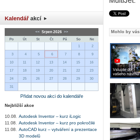
MultiJet.
Kalendář
akcí
Mohlo by vás 
<<
Srpen 2026
>>
Po
Út
St
Čt
Pá
So
Ne
1
2
3
4
5
6
7
8
9
10
11
12
13
14
15
16
17
18
19
20
21
22
23
24
25
26
27
28
29
30
31
Přidat novou akci do kalendáře
Nejbližší akce
10.08.
Autodesk Inventor – kurz iLogic
11.08.
Autodesk Inventor – kurz pro pokročilé
11.08.
AutoCAD kurz – vytváření a prezentace
3D modelů