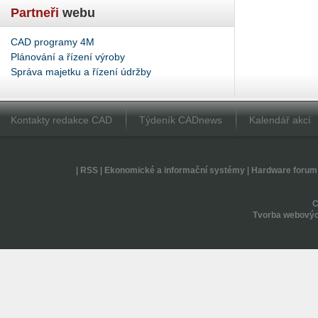
Partneři
webu
CAD programy 4M
Plánování a řízení výroby
Správa majetku a řízení údržby
Kontakty redakce CAD
Týdeník CADnews
Kalendář akcí
|
RSS
|
Ekonomické a informační systémy
|
Hardware forum
Tvorba webovýc