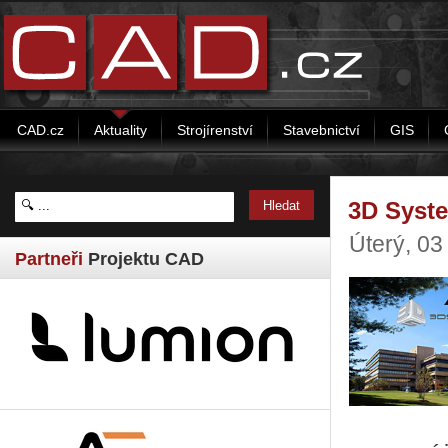
CAD.cz
Aktuality
Strojírenství
Stavebnictví
GIS
3D Syste
Úterý, 03
Partneři
Projektu CAD