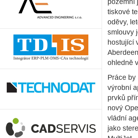
pozemní j
tiskové t
oděvy, le
smlouvy j
hostující
Aberdeen
ohledně 
Práce by 
výrobní a
prvků pří
nový Ope
vládní ag
jako stere