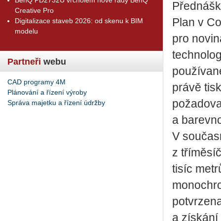
Přednáško
Creative Pro
Plan v Co
Digitalizace staveb 2026: od skenu k BIM
modelu
pro novin
technolog
Partneři
webu
používané
CAD programy 4M
právě tis
Plánování a řízení výroby
požadovaný
Správa majetku a řízení údržby
a barevnos
V součas
z tříměsí
tisíc met
monochrom
potvrzena
a získání