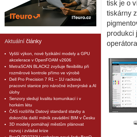
tisk je o
tiskárny 
pigmentov
produkci 
Aktuální
články
operátora
Vyšší výkon, nové fyzikální modely a GPU
akcelerace v OpenFOAM v2606
MetraSCAN BLACK2 zvyšuje flexibilitu při
rozměrové kontrole přímo ve výrobě
Dell Pro Precision 7 R1 – 1U racková
pracovní stanice pro náročné inženýrské a AI
úlohy
Senzory sledují kvalitu komunikací i v
horkém létu
ČAS rozšířila Datový standard stavby a
dokončila další milník zavádění BIM v Česku
3D modely pomáhají městům plánovat
rozvoj i zvládat krize
BenQ PD2732U vrcholem nové řady BenQ