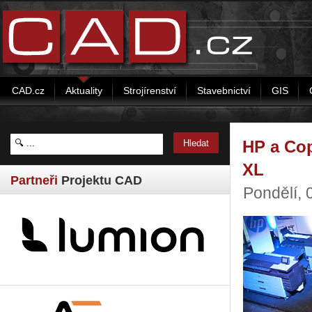
CAD.cz
Aktuality
Strojírenství
Stavebnictví
GIS
HP a Cop
XL
Partneři
Projektu CAD
Pondělí, 