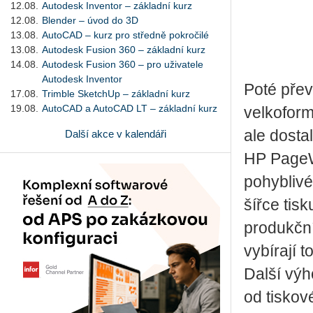
12.08.
Autodesk Inventor – základní kurz
12.08.
Blender – úvod do 3D
13.08.
AutoCAD – kurz pro středně pokročilé
13.08.
Autodesk Fusion 360 – základní kurz
14.08.
Autodesk Fusion 360 – pro uživatele
Autodesk Inventor
Poté pře
17.08.
Trimble SketchUp – základní kurz
19.08.
AutoCAD a AutoCAD LT – základní kurz
velkoform
ale dosta
Další akce v kalendáři
HP PageWi
pohyblivé
šířce tis
produkční
vybírají 
Další výh
od tiskov