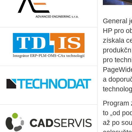
General j
HP pro ob
získala c
produkční
pro techni
PageWide 
a doporu
technolog
Program z
to „od po
až po sou