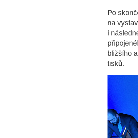
Po skonče
na vystave
i následn
připojené
bližšího 
tisků.