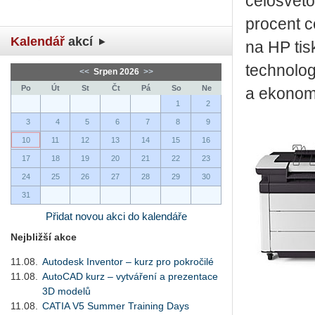
celosvěto
procent c
Kalendář
akcí
na HP tis
technolog
<<
Srpen 2026
>>
Po
Út
St
Čt
Pá
So
Ne
a ekonom
1
2
3
4
5
6
7
8
9
10
11
12
13
14
15
16
17
18
19
20
21
22
23
24
25
26
27
28
29
30
31
Přidat novou akci do kalendáře
Nejbližší akce
11.08.
Autodesk Inventor – kurz pro pokročilé
11.08.
AutoCAD kurz – vytváření a prezentace
3D modelů
11.08.
CATIA V5 Summer Training Days