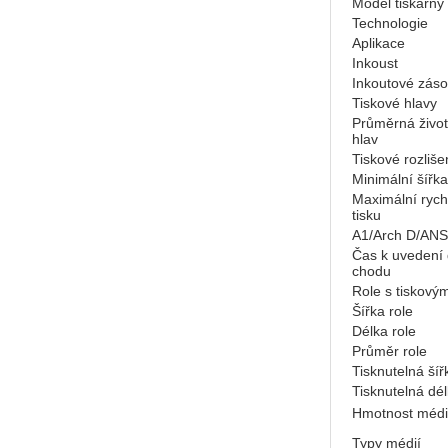
Model tiskárny
Technologie
Aplikace
Inkoust
Inkoutové záso
Tiskové hlavy
Průměrná život
hlav
Tiskové rozliše
Minimální šířka
Maximální rych
tisku
A1/Arch D/ANS
Čas k uvedení
chodu
Role s tiskovým
Šířka role
Délka role
Průměr role
Tisknutelná šíř
Tisknutelná dé
Hmotnost médi
Typy médií