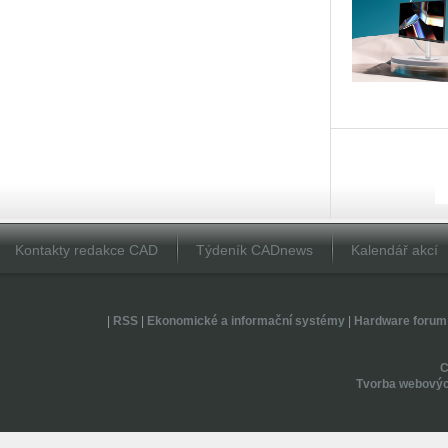
Kontakty redakce CAD
Týdeník CADnews
Kalendář akcí
|
RSS
|
Ekonomické a informační systémy
|
Hardware forum
Tvorba webovýc