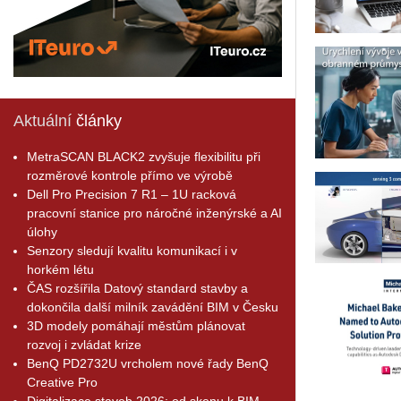
Aktuální
články
MetraSCAN BLACK2 zvyšuje flexibilitu při
rozměrové kontrole přímo ve výrobě
Dell Pro Precision 7 R1 – 1U racková
pracovní stanice pro náročné inženýrské a AI
úlohy
Senzory sledují kvalitu komunikací i v
horkém létu
ČAS rozšířila Datový standard stavby a
dokončila další milník zavádění BIM v Česku
3D modely pomáhají městům plánovat
rozvoj i zvládat krize
BenQ PD2732U vrcholem nové řady BenQ
Creative Pro
Digitalizace staveb 2026: od skenu k BIM