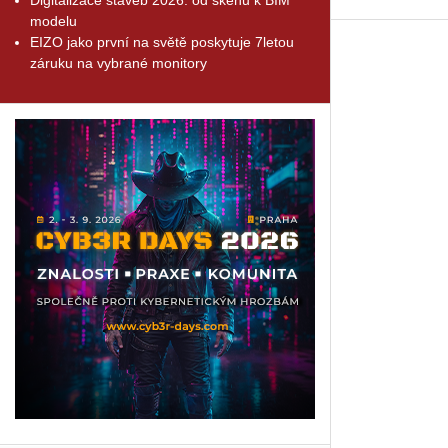
modelu
EIZO jako první na světě poskytuje 7letou
záruku na vybrané monitory