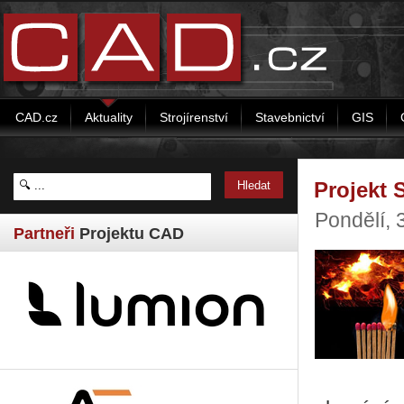
CAD.cz
Aktuality
Strojírenství
Stavebnictví
GIS
Projekt 
Pondělí, 
Partneři
Projektu CAD