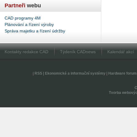
Partneři
webu
CAD programy 4M
Plánování a řízení výroby
Správa majetku a řízení údržby
Kontakty redakce CAD
Týdeník CADnews
Kalendář akcí
|
RSS
|
Ekonomické a informační systémy
|
Hardware forum
Tvorba webovýc