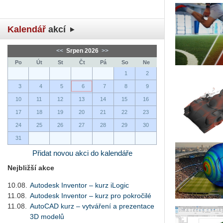
Kalendář
akcí
<<
Srpen 2026
>>
Po
Út
St
Čt
Pá
So
Ne
1
2
3
4
5
6
7
8
9
10
11
12
13
14
15
16
17
18
19
20
21
22
23
24
25
26
27
28
29
30
31
Přidat novou akci do kalendáře
Nejbližší akce
10.08.
Autodesk Inventor – kurz iLogic
11.08.
Autodesk Inventor – kurz pro pokročilé
11.08.
AutoCAD kurz – vytváření a prezentace
3D modelů