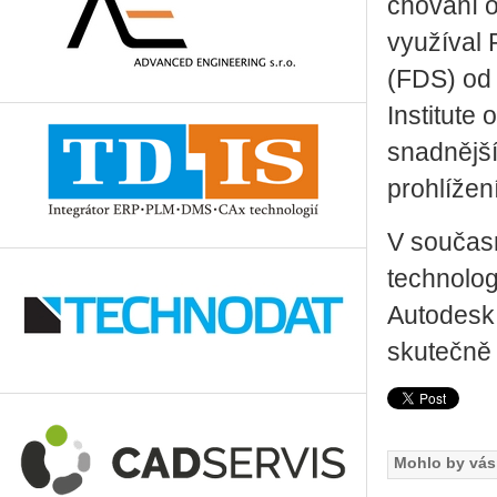
chování o
využíval 
(FDS) od 
Institute
snadnější
prohlížen
V současn
technolog
Autodesk 
skutečně 
Mohlo by vás 