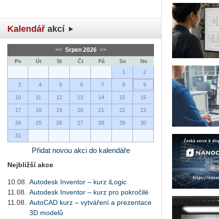
Kalendář
akcí
<<
Srpen 2026
>>
Po
Út
St
Čt
Pá
So
Ne
1
2
3
4
5
6
7
8
9
10
11
12
13
14
15
16
17
18
19
20
21
22
23
24
25
26
27
28
29
30
31
Přidat novou akci do kalendáře
Nejbližší akce
10.08.
Autodesk Inventor – kurz iLogic
11.08.
Autodesk Inventor – kurz pro pokročilé
11.08.
AutoCAD kurz – vytváření a prezentace
3D modelů