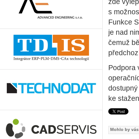
zde vylep
s možnost
Funkce Se
je nad ni
čemuž běž
předchozí
Podpora v
operační
dostupný 
ke stažen
Mohlo by vás 