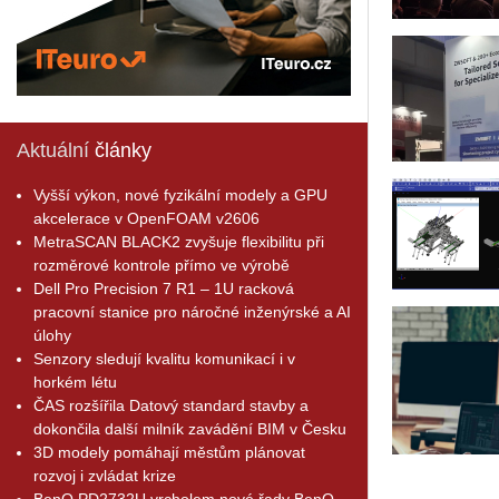
Aktuální
články
Vyšší výkon, nové fyzikální modely a GPU
akcelerace v OpenFOAM v2606
MetraSCAN BLACK2 zvyšuje flexibilitu při
rozměrové kontrole přímo ve výrobě
Dell Pro Precision 7 R1 – 1U racková
pracovní stanice pro náročné inženýrské a AI
úlohy
Senzory sledují kvalitu komunikací i v
horkém létu
ČAS rozšířila Datový standard stavby a
dokončila další milník zavádění BIM v Česku
3D modely pomáhají městům plánovat
rozvoj i zvládat krize
BenQ PD2732U vrcholem nové řady BenQ