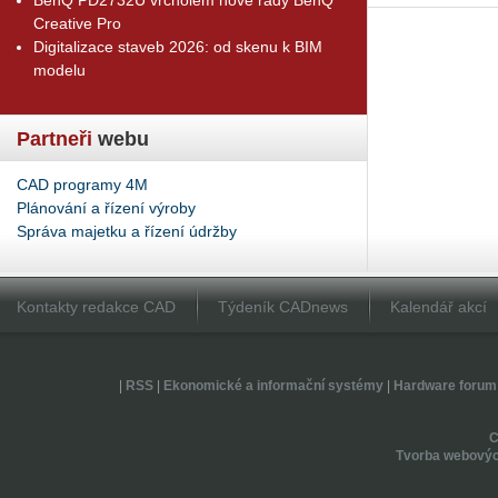
Creative Pro
Digitalizace staveb 2026: od skenu k BIM
modelu
Partneři
webu
CAD programy 4M
Plánování a řízení výroby
Správa majetku a řízení údržby
Kontakty redakce CAD
Týdeník CADnews
Kalendář akcí
|
RSS
|
Ekonomické a informační systémy
|
Hardware forum
Tvorba webovýc