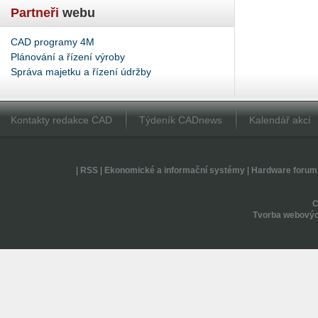
Partneři
webu
CAD programy 4M
Plánování a řízení výroby
Správa majetku a řízení údržby
Kontakty redakce CAD
Týdeník CADnews
Kalendář akcí
|
RSS
|
Ekonomické a informační systémy
|
Hardware forum
Tvorba webovýc