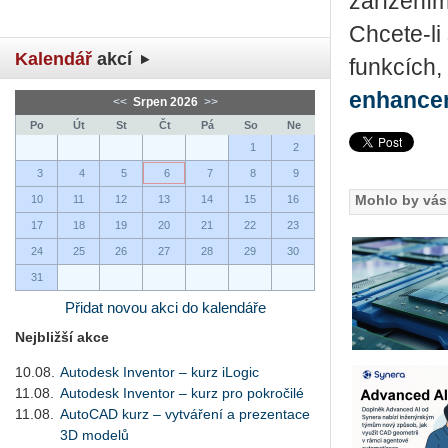
zařízením
Chcete-li
Kalendář
akcí
funkcích,
enhance
<<
Srpen 2026
>>
Po
Út
St
Čt
Pá
So
Ne
1
2
3
4
5
6
7
8
9
Mohlo by vás 
10
11
12
13
14
15
16
17
18
19
20
21
22
23
24
25
26
27
28
29
30
31
Přidat novou akci do kalendáře
Nejbližší akce
10.08.
Autodesk Inventor – kurz iLogic
11.08.
Autodesk Inventor – kurz pro pokročilé
11.08.
AutoCAD kurz – vytváření a prezentace
3D modelů