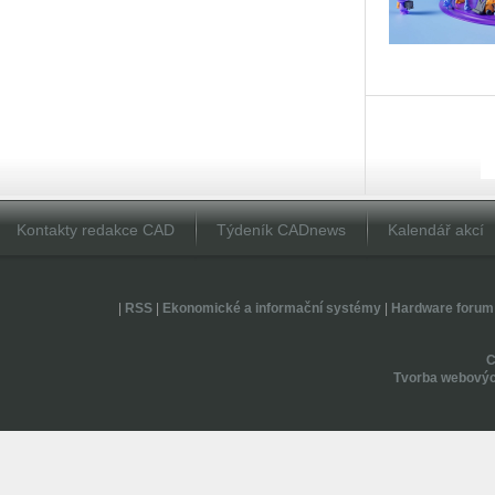
Kontakty redakce CAD
Týdeník CADnews
Kalendář akcí
|
RSS
|
Ekonomické a informační systémy
|
Hardware forum
Tvorba webovýc