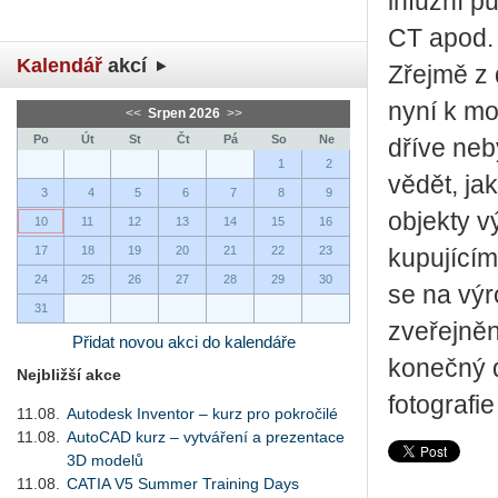
infuzní p
CT apod.
Kalendář
akcí
Zřejmě z
nyní k mo
<<
Srpen 2026
>>
Po
Út
St
Čt
Pá
So
Ne
dříve ne
1
2
vědět, ja
3
4
5
6
7
8
9
objekty 
10
11
12
13
14
15
16
17
18
19
20
21
22
23
kupujícím
24
25
26
27
28
29
30
se na výr
31
zveřejněn
Přidat novou akci do kalendáře
konečný d
Nejbližší akce
fotografi
11.08.
Autodesk Inventor – kurz pro pokročilé
11.08.
AutoCAD kurz – vytváření a prezentace
3D modelů
11.08.
CATIA V5 Summer Training Days