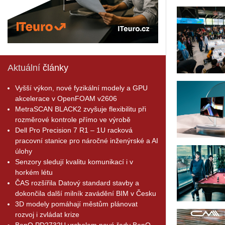
Aktuální
články
Vyšší výkon, nové fyzikální modely a GPU
akcelerace v OpenFOAM v2606
MetraSCAN BLACK2 zvyšuje flexibilitu při
rozměrové kontrole přímo ve výrobě
Dell Pro Precision 7 R1 – 1U racková
pracovní stanice pro náročné inženýrské a AI
úlohy
Senzory sledují kvalitu komunikací i v
horkém létu
ČAS rozšířila Datový standard stavby a
dokončila další milník zavádění BIM v Česku
3D modely pomáhají městům plánovat
rozvoj i zvládat krize
BenQ PD2732U vrcholem nové řady BenQ