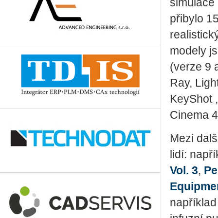
simulace 
přibylo 1
realistic
modely js
(verze 9
Ray, Ligh
KeyShot 
Cinema 4
Mezi dalš
lidí: např
Vol. 3
,
Pe
Equipme
například