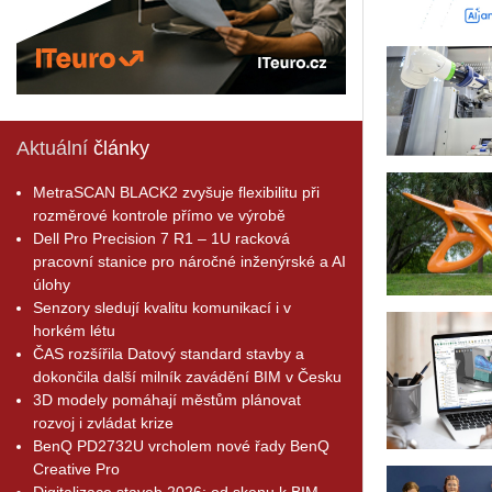
Aktuální
články
MetraSCAN BLACK2 zvyšuje flexibilitu při
rozměrové kontrole přímo ve výrobě
Dell Pro Precision 7 R1 – 1U racková
pracovní stanice pro náročné inženýrské a AI
úlohy
Senzory sledují kvalitu komunikací i v
horkém létu
ČAS rozšířila Datový standard stavby a
dokončila další milník zavádění BIM v Česku
3D modely pomáhají městům plánovat
rozvoj i zvládat krize
BenQ PD2732U vrcholem nové řady BenQ
Creative Pro
Digitalizace staveb 2026: od skenu k BIM