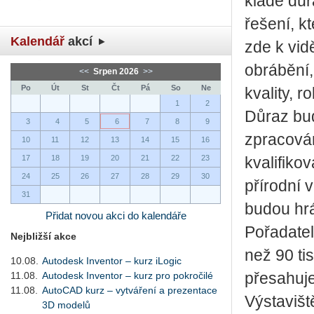
klade důr
řešení, k
Kalendář
akcí
zde k vid
obrábění,
<<
Srpen 2026
>>
Po
Út
St
Čt
Pá
So
Ne
kvality, 
1
2
Důraz bud
3
4
5
6
7
8
9
zpracová
10
11
12
13
14
15
16
17
18
19
20
21
22
23
kvalifiko
24
25
26
27
28
29
30
přírodní
31
budou hrá
Přidat novou akci do kalendáře
Pořadatel
Nejbližší akce
než 90 ti
10.08.
Autodesk Inventor – kurz iLogic
11.08.
Autodesk Inventor – kurz pro pokročilé
přesahuje
11.08.
AutoCAD kurz – vytváření a prezentace
Výstavišt
3D modelů