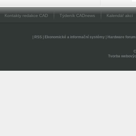
Kontakty redakce CAD
Týdeník CADnews
Kalendář akcí
|
RSS
|
Ekonomické a informační systémy
|
Hardware forum
Tvorba webovýc