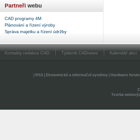
Partneři
webu
CAD programy 4M
Plánování a řízení výroby
Správa majetku a řízení údržby
Kontakty redakce CAD
Týdeník CADnews
Kalendář akcí
|
RSS
|
Ekonomické a informační systémy
|
Hardware forum
Tvorba webovýc