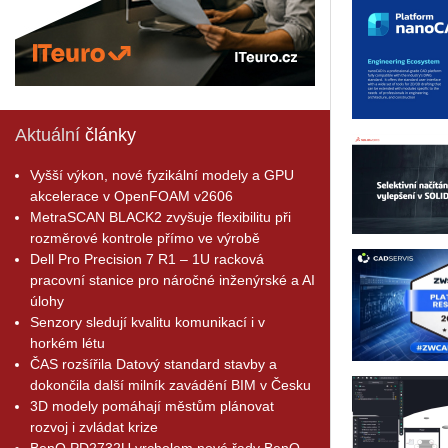
Aktuální
články
Vyšší výkon, nové fyzikální modely a GPU
akcelerace v OpenFOAM v2606
MetraSCAN BLACK2 zvyšuje flexibilitu při
rozměrové kontrole přímo ve výrobě
Dell Pro Precision 7 R1 – 1U racková
pracovní stanice pro náročné inženýrské a AI
úlohy
Senzory sledují kvalitu komunikací i v
horkém létu
ČAS rozšířila Datový standard stavby a
dokončila další milník zavádění BIM v Česku
3D modely pomáhají městům plánovat
rozvoj i zvládat krize
BenQ PD2732U vrcholem nové řady BenQ