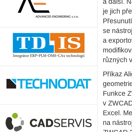
a další. 
je jich p
Přesunutí
se nástro
a export
modifikov
různých v
Příkaz Ali
geometri
Funkce Z
v ZWCADu 
Excel. Mez
na nástroj