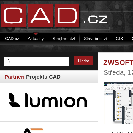
CAD.cz
Aktuality
Strojírenství
Stavebnictví
GIS
ZWSOFT 
Středa, 1
Partneři
Projektu CAD