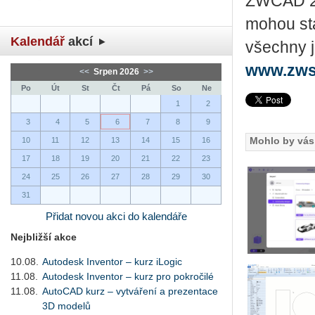
ZWCAD
mohou
st
Kalendář
akcí
všechny 
www.zws
<<
Srpen 2026
>>
Po
Út
St
Čt
Pá
So
Ne
1
2
3
4
5
6
7
8
9
Mohlo by vás 
10
11
12
13
14
15
16
17
18
19
20
21
22
23
24
25
26
27
28
29
30
31
Přidat novou akci do kalendáře
Nejbližší akce
10.08.
Autodesk Inventor – kurz iLogic
11.08.
Autodesk Inventor – kurz pro pokročilé
11.08.
AutoCAD kurz – vytváření a prezentace
3D modelů