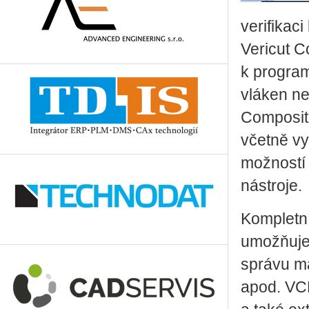
verifikac
Vericut C
k program
vláken ne
Composite
včetně vy
možností 
nástroje.
Kompletn
umožňuje 
správu ma
apod. VC