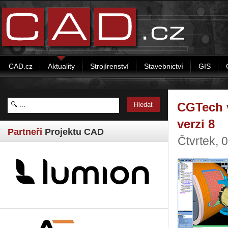
CAD.cz
Aktuality
Strojírenství
Stavebnictví
GIS
CGTech 
verzi 8
Partneři
Projektu CAD
Čtvrtek, 