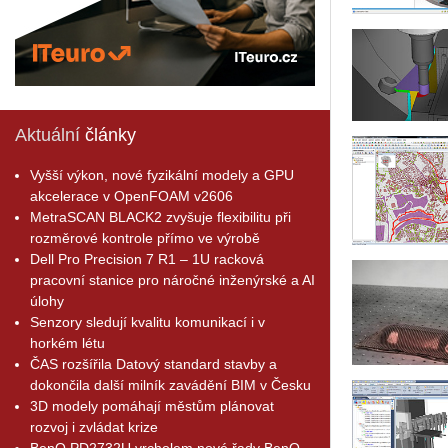
Aktuální
články
Vyšší výkon, nové fyzikální modely a GPU
akcelerace v OpenFOAM v2606
MetraSCAN BLACK2 zvyšuje flexibilitu při
rozměrové kontrole přímo ve výrobě
Dell Pro Precision 7 R1 – 1U racková
pracovní stanice pro náročné inženýrské a AI
úlohy
Senzory sledují kvalitu komunikací i v
horkém létu
ČAS rozšířila Datový standard stavby a
dokončila další milník zavádění BIM v Česku
3D modely pomáhají městům plánovat
rozvoj i zvládat krize
BenQ PD2732U vrcholem nové řady BenQ