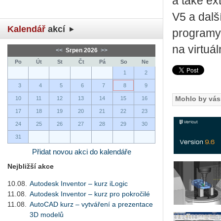
a také ex
V5 a dalš
Kalendář
akcí
programy
na virtuál
<<
Srpen 2026
>>
Po
Út
St
Čt
Pá
So
Ne
1
2
3
4
5
6
7
8
9
Mohlo by vás 
10
11
12
13
14
15
16
17
18
19
20
21
22
23
24
25
26
27
28
29
30
31
Přidat novou akci do kalendáře
Nejbližší akce
10.08.
Autodesk Inventor – kurz iLogic
11.08.
Autodesk Inventor – kurz pro pokročilé
11.08.
AutoCAD kurz – vytváření a prezentace
3D modelů