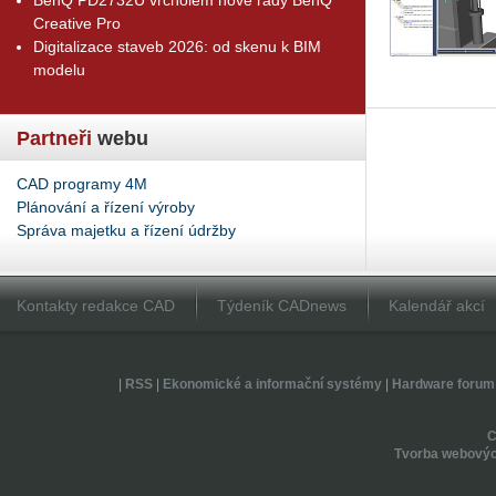
Creative Pro
Digitalizace staveb 2026: od skenu k BIM
modelu
Partneři
webu
CAD programy 4M
Plánování a řízení výroby
Správa majetku a řízení údržby
Kontakty redakce CAD
Týdeník CADnews
Kalendář akcí
|
RSS
|
Ekonomické a informační systémy
|
Hardware forum
Tvorba webovýc