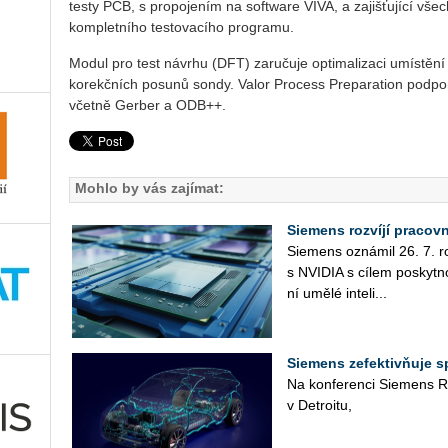
testy PCB, s propojením na software VIVA, a zajišťující vše
kompletního testovacího programu.
Modul pro test návrhu (DFT) zaručuje optimalizaci umístění
korekčních posunů sondy. Valor Process Preparation podp
včetně Gerber a ODB++.
Mohlo by vás zajímat:
Siemens rozvíjí pracov
Sie­mens ozná­mil 26. 7. roz­
s NVI­DIA s cílem po­skyt­no
ní umělé in­te­li­...
Siemens zefektivňuje 
Na kon­fe­ren­ci Sie­mens Re
v De­t­ro­i­tu,