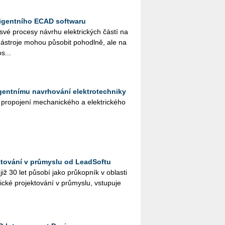
ligentního ECAD softwaru
 své pro­ce­sy ná­vr­hu elek­tric­kých částí na
­stro­je mohou pů­so­bit po­ho­dl­ně, ale na
s...
igentnímu navrhování elektrotechniky
ro­po­je­ní me­cha­nic­ké­ho a elek­tric­ké­ho
ktování v průmyslu od LeadSoftu
ž 30 let pů­so­bí jako prů­kop­ník v ob­las­ti
ic­ké pro­jek­to­vá­ní v prů­mys­lu, vstu­pu­je