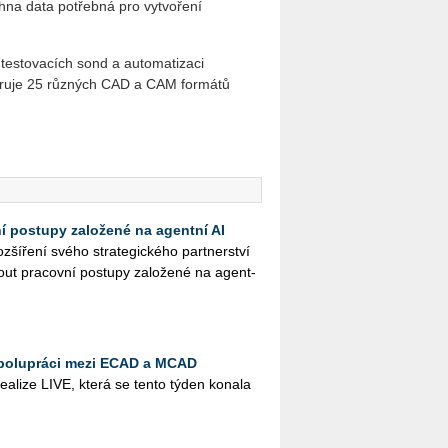
chna data potřebná pro vytvoření
 testovacích sond a automatizaci
oruje 25 různých CAD a CAM formátů
ní postupy založené na agentní AI
ší­ře­ní svého stra­te­gic­ké­ho part­ner­ství
ut pra­cov­ní po­stu­py za­lo­že­né na agent­
spolupráci mezi ECAD a MCAD
­a­li­ze LIVE, která se tento týden ko­na­la