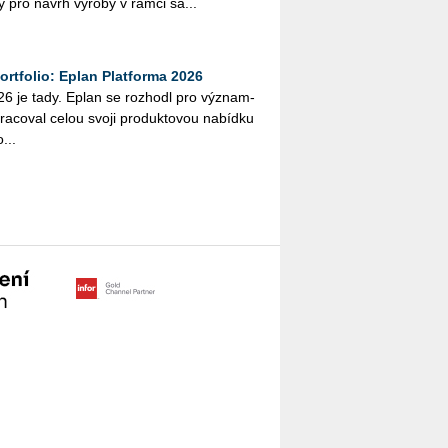
­my pro návrh vý­ro­by v rámci sa...
rtfolio: Eplan Platforma 2026
6 je tady. Eplan se roz­ho­dl pro vý­znam­
a­co­val celou svoji pro­duk­to­vou na­bíd­ku
...