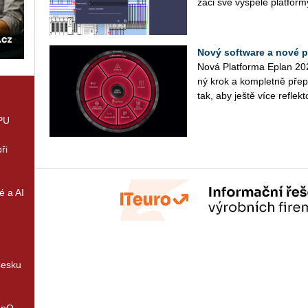
za­ci své vy­spě­lé plat­for
Nový software a nové po
Nová Plat­for­ma Eplan 202
ný krok a kom­plet­ně pře­pr
tak, aby ještě více re­flek­to
GPU
ři
é a AI
Česku
enQ