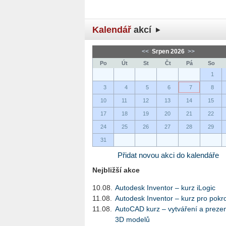
Kalendář
akcí
<<
Srpen 2026
>>
Po
Út
St
Čt
Pá
So
1
3
4
5
6
7
8
10
11
12
13
14
15
17
18
19
20
21
22
24
25
26
27
28
29
31
Přidat novou akci do kalendáře
Nejbližší akce
10.08.
Autodesk Inventor – kurz iLogic
11.08.
Autodesk Inventor – kurz pro pokro
11.08.
AutoCAD kurz – vytváření a preze
3D modelů