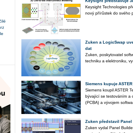
Keysight představuje 3
Key­sight Tech­no­lo­gies pře
nový pří­růs­tek do svého port
ilé
urz
le
Zuken a LogicSwap uved
dat
Zuken, po­sky­to­va­tel soft­
tech­ni­ku a elek­tro­ni­ku, v
Siemens kupuje ASTER
Sie­mens kou­pil ASTER Tec
bý­va­jí­cí se tes­to­vá­ním
(PCBA) a vý­vo­jem soft­wa­r
Zuken představil Panel 
Zuken vydal Panel Bu­il­der 