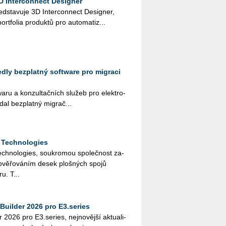
D Interconnect Designer
d­sta­vu­je 3D In­ter­con­nect De­signer,
­fo­lia pro­duk­tů pro au­to­ma­ti­z...
ly bezplatný software pro migraci
wa­ru a kon­zul­tač­ních slu­žeb pro elek­tro­
ydal bez­plat­ný mi­grač­...
 Technologies
h­no­lo­gies, sou­kro­mou spo­leč­nost za­
 a ově­řo­vá­ním desek ploš­ných spojů
u. T...
Builder 2026 pro E3.series
2026 pro E3.​series, nej­no­věj­ší ak­tu­a­li­