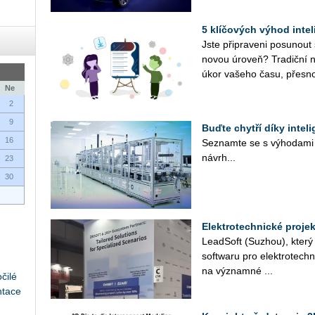
5 klíčových výhod inte
Jste při­pra­ve­ni po­su­nout
novou úroveň? Tra­dič­ní ná
úkor va­še­ho času, přes­no
Ne
2
9
Buďte chytří díky intel
16
Se­znam­te se s vý­ho­da­mi p
ná­vr­h...
23
30
Elektrotechnické proje
Lead­Soft (Suzhou), který ji
soft­wa­ru pro elek­tro­tech­n
na vý­znam­né ...
čilé
ntace