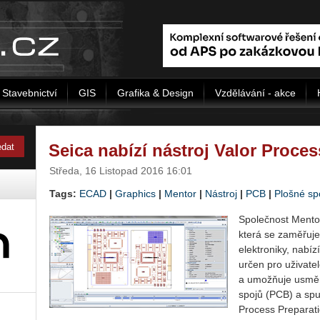
Stavebnictví
GIS
Grafika & Design
Vzdělávání - akce
Seica nabízí nástroj Valor Proce
Středa, 16 Listopad 2016 16:01
Tags:
ECAD
|
Graphics
|
Mentor
|
Nástroj
|
PCB
|
Plošné sp
Společnost Mentor
která se zaměřuje
elektroniky, nabíz
určen pro uživatel
a umožňuje usměr
spojů (PCB) a spu
Process Preparati