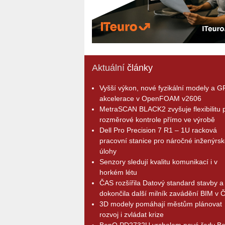
Aktuální
články
Vyšší výkon, nové fyzikální modely a 
akcelerace v OpenFOAM v2606
MetraSCAN BLACK2 zvyšuje flexibilitu p
rozměrové kontrole přímo ve výrobě
Dell Pro Precision 7 R1 – 1U racková
pracovní stanice pro náročné inženýrsk
úlohy
Senzory sledují kvalitu komunikací i v
horkém létu
ČAS rozšířila Datový standard stavby a
dokončila další milník zavádění BIM v 
3D modely pomáhají městům plánovat
rozvoj i zvládat krize
BenQ PD2732U vrcholem nové řady B