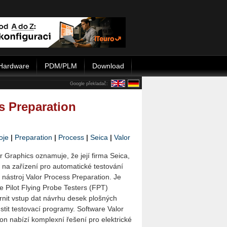
Hardware
PDM/PLM
Download
Google překladač:
ss Preparation
oje
|
Preparation
|
Process
|
Seica
|
Valor
 Graphics oznamuje, že její firma Seica,
 na zařízení pro automatické testování
í nástroj Valor Process Preparation. Je
e Pilot Flying Probe Testers (FPT)
nit vstup dat návrhu desek plošných
stit testovací programy. Software Valor
on nabízí komplexní řešení pro elektrické