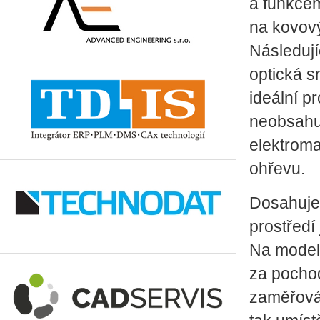
a funkcem
na kovov
Následují
optická s
ideální p
neobsahuj
elektroma
ohřevu.
Dosahuje 
prostředí
Na model
za pocho
zaměřován