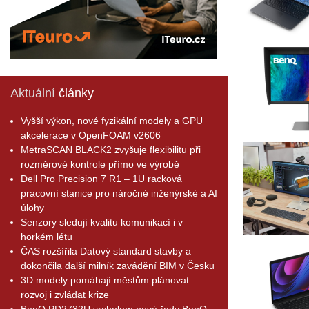
Aktuální
články
Vyšší výkon, nové fyzikální modely a GPU
akcelerace v OpenFOAM v2606
MetraSCAN BLACK2 zvyšuje flexibilitu při
rozměrové kontrole přímo ve výrobě
Dell Pro Precision 7 R1 – 1U racková
pracovní stanice pro náročné inženýrské a AI
úlohy
Senzory sledují kvalitu komunikací i v
horkém létu
ČAS rozšířila Datový standard stavby a
dokončila další milník zavádění BIM v Česku
3D modely pomáhají městům plánovat
rozvoj i zvládat krize
BenQ PD2732U vrcholem nové řady BenQ