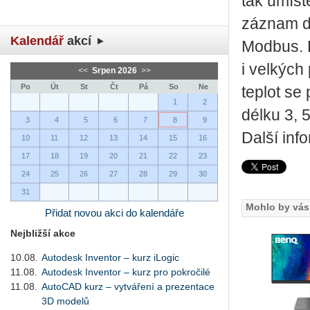
tak umíst
záznam d
Kalendář
akcí
Modbus. K
i velkých
<<
Srpen 2026
>>
Po
Út
St
Čt
Pá
So
Ne
teplot se
1
2
délku 3, 
3
4
5
6
7
8
9
Další inf
10
11
12
13
14
15
16
17
18
19
20
21
22
23
24
25
26
27
28
29
30
31
Mohlo by vás 
Přidat novou akci do kalendáře
Nejbližší akce
10.08.
Autodesk Inventor – kurz iLogic
11.08.
Autodesk Inventor – kurz pro pokročilé
11.08.
AutoCAD kurz – vytváření a prezentace
3D modelů