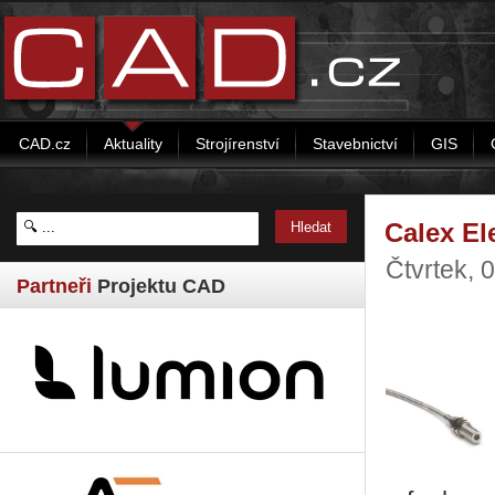
CAD.cz
Aktuality
Strojírenství
Stavebnictví
GIS
Calex El
Čtvrtek, 
Partneři
Projektu CAD