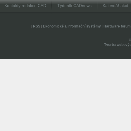
Kontakty redakce CAD
Týdeník CADnews
Kalendář akcí
|
RSS
|
Ekonomické a informační systémy
|
Hardware forum
Tvorba webovýc