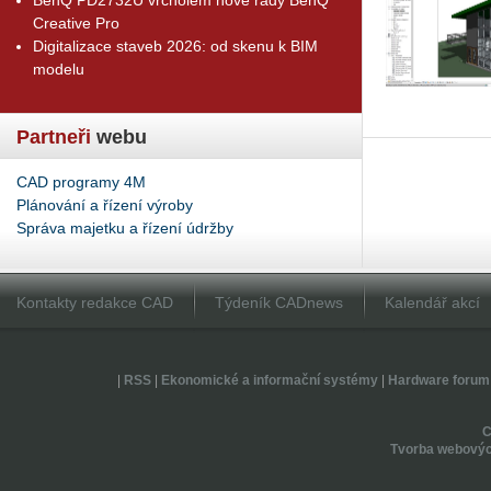
Creative Pro
Digitalizace staveb 2026: od skenu k BIM
modelu
Partneři
webu
CAD programy 4M
Plánování a řízení výroby
Správa majetku a řízení údržby
Kontakty redakce CAD
Týdeník CADnews
Kalendář akcí
|
RSS
|
Ekonomické a informační systémy
|
Hardware forum
Tvorba webovýc