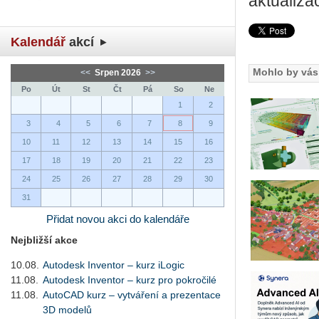
aktualiza
Kalendář
akcí
Mohlo by vás 
<<
Srpen 2026
>>
Po
Út
St
Čt
Pá
So
Ne
1
2
3
4
5
6
7
8
9
10
11
12
13
14
15
16
17
18
19
20
21
22
23
24
25
26
27
28
29
30
31
Přidat novou akci do kalendáře
Nejbližší akce
10.08.
Autodesk Inventor – kurz iLogic
11.08.
Autodesk Inventor – kurz pro pokročilé
11.08.
AutoCAD kurz – vytváření a prezentace
3D modelů