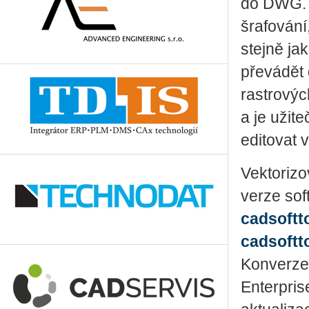
do DWG. K
šrafování,
stejně ja
převádět 
rastrovýc
a je užit
editovat
Vektorizo
verze sof
cadsoftt
cadsoftt
Konverze
Enterpris