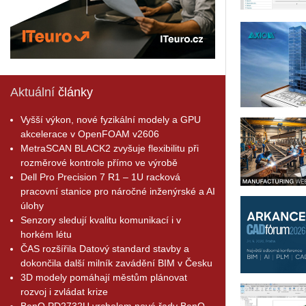
Aktuální
články
Vyšší výkon, nové fyzikální modely a GPU
akcelerace v OpenFOAM v2606
MetraSCAN BLACK2 zvyšuje flexibilitu při
rozměrové kontrole přímo ve výrobě
Dell Pro Precision 7 R1 – 1U racková
pracovní stanice pro náročné inženýrské a AI
úlohy
Senzory sledují kvalitu komunikací i v
horkém létu
ČAS rozšířila Datový standard stavby a
dokončila další milník zavádění BIM v Česku
3D modely pomáhají městům plánovat
rozvoj i zvládat krize
BenQ PD2732U vrcholem nové řady BenQ