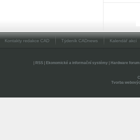
Kontakty redakce CAD
Týdeník CADnews
Kalendář akcí
|
RSS
|
Ekonomické a informační systémy
|
Hardware forum
Tvorba webovýc