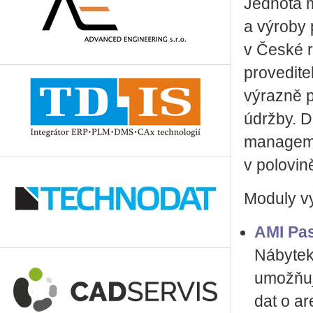
Jednota m
a výroby 
v České r
provedite
výrazně p
údržby. D
manageme
v polovin
Moduly vy
AMI Pa
Nábytek
umožňuj
dat o a