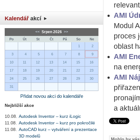
relevan
AMI Úd
Kalendář
akcí
Modul A
<<
Srpen 2026
>>
proces j
Po
Út
St
Čt
Pá
So
Ne
oblast h
1
2
3
4
5
6
7
8
9
AMI Ene
10
11
12
13
14
15
16
na energ
17
18
19
20
21
22
23
AMI Ná
24
25
26
27
28
29
30
přiřaze
31
Přidat novou akci do kalendáře
pronají
Nejbližší akce
a aktuá
10.08.
Autodesk Inventor – kurz iLogic
11.08.
Autodesk Inventor – kurz pro pokročilé
11.08.
AutoCAD kurz – vytváření a prezentace
3D modelů
Mohlo by vás 