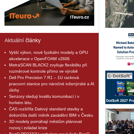
Aktuální
články
Vyšší výkon, nové fyzikální modely a GPU
akcelerace v OpenFOAM v2606
MetraSCAN BLACK2 zvyšuje flexibilitu při
rozměrové kontrole přímo ve výrobě
Dell Pro Precision 7 R1 – 1U racková
pracovní stanice pro náročné inženýrské a AI
úlohy
Senzory sledují kvalitu komunikací i v
horkém létu
ČAS rozšířila Datový standard stavby a
dokončila další milník zavádění BIM v Česku
3D modely pomáhají městům plánovat
rozvoj i zvládat krize
BenQ PD2732U vrcholem nové řady BenQ