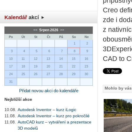
přípustný
Creo defi
Kalendář
akcí
zde i do
z nativní
<<
Srpen 2026
>>
Po
Út
St
Čt
Pá
So
Ne
obousměrn
1
2
3DExperie
3
4
5
6
7
8
9
CAD to C
10
11
12
13
14
15
16
17
18
19
20
21
22
23
24
25
26
27
28
29
30
31
Mohlo by vás 
Přidat novou akci do kalendáře
Nejbližší akce
10.08.
Autodesk Inventor – kurz iLogic
11.08.
Autodesk Inventor – kurz pro pokročilé
11.08.
AutoCAD kurz – vytváření a prezentace
3D modelů