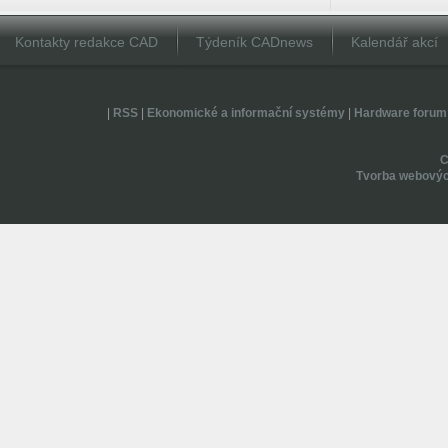
Kontakty redakce CAD
Týdeník CADnews
Kalendář akcí
|
RSS
|
Ekonomické a informační systémy
|
Hardware forum
Tvorba webovýc