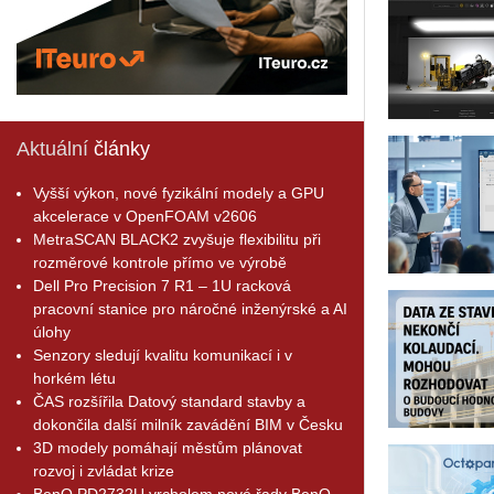
Aktuální
články
Vyšší výkon, nové fyzikální modely a GPU
akcelerace v OpenFOAM v2606
MetraSCAN BLACK2 zvyšuje flexibilitu při
rozměrové kontrole přímo ve výrobě
Dell Pro Precision 7 R1 – 1U racková
pracovní stanice pro náročné inženýrské a AI
úlohy
Senzory sledují kvalitu komunikací i v
horkém létu
ČAS rozšířila Datový standard stavby a
dokončila další milník zavádění BIM v Česku
3D modely pomáhají městům plánovat
rozvoj i zvládat krize
BenQ PD2732U vrcholem nové řady BenQ