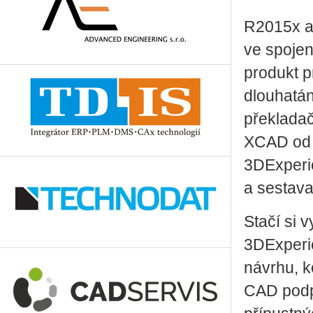
R2015x a 
ve spoje
produkt p
dlouhatá
překladač
XCAD od 
3DExperie
a sestava
Stačí si 
3DExperie
návrhu, k
CAD podpo