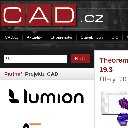
CAD.cz
Aktuality
Strojírenství
Stavebnictví
GIS
Theorem 
19.3
Partneři
Projektu CAD
Úterý, 20