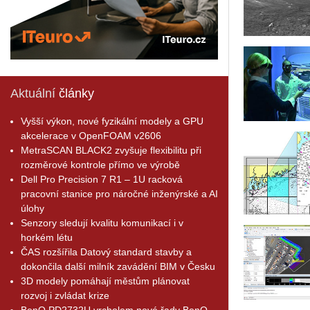
Aktuální
články
Vyšší výkon, nové fyzikální modely a GPU
akcelerace v OpenFOAM v2606
MetraSCAN BLACK2 zvyšuje flexibilitu při
rozměrové kontrole přímo ve výrobě
Dell Pro Precision 7 R1 – 1U racková
pracovní stanice pro náročné inženýrské a AI
úlohy
Senzory sledují kvalitu komunikací i v
horkém létu
ČAS rozšířila Datový standard stavby a
dokončila další milník zavádění BIM v Česku
3D modely pomáhají městům plánovat
rozvoj i zvládat krize
BenQ PD2732U vrcholem nové řady BenQ