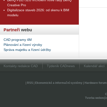
Creative Pro
Digitalizace staveb 2026: od skenu k BIM
modelu
Partneři
webu
CAD programy 4M
Plánování a řízení výroby
Správa majetku a řízení údržby
Kontakty redakce CAD
Týdeník CADnews
Kalendář akcí
|
RSS
|
Ekonomické a informační systémy
|
Hardware forum
Tvorba webovýc