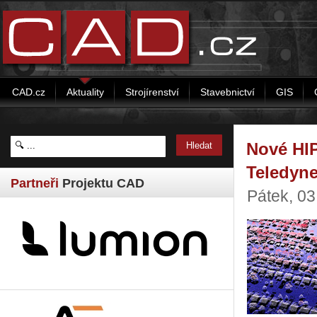
CAD.cz
Aktuality
Strojírenství
Stavebnictví
GIS
Nové HIP
Teledyn
Partneři
Projektu CAD
Pátek, 0