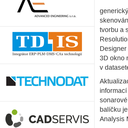
generický
skenování
tvorbu a 
Resolutio
Designer 
3D okno n
v datase
Aktualiza
informací
sonarové
balíčku j
Analysis