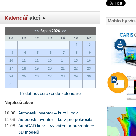
Kalendář
akcí
Mohlo by vás 
<<
Srpen 2026
>>
Po
Út
St
Čt
Pá
So
Ne
1
2
3
4
5
6
7
8
9
10
11
12
13
14
15
16
17
18
19
20
21
22
23
24
25
26
27
28
29
30
31
Přidat novou akci do kalendáře
Nejbližší akce
10.08.
Autodesk Inventor – kurz iLogic
11.08.
Autodesk Inventor – kurz pro pokročilé
11.08.
AutoCAD kurz – vytváření a prezentace
3D modelů