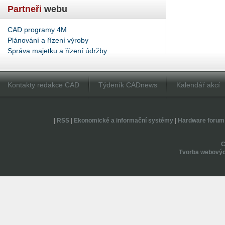
Partneři
webu
CAD programy 4M
Plánování a řízení výroby
Správa majetku a řízení údržby
Kontakty redakce CAD
Týdeník CADnews
Kalendář akcí
|
RSS
|
Ekonomické a informační systémy
|
Hardware forum
Tvorba webovýc