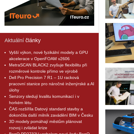
Aktuální
články
Vyšší výkon, nové fyzikální modely a GPU
akcelerace v OpenFOAM v2606
MetraSCAN BLACK2 zvyšuje flexibilitu při
rozměrové kontrole přímo ve výrobě
Dell Pro Precision 7 R1 – 1U racková
pracovní stanice pro náročné inženýrské a AI
úlohy
Senzory sledují kvalitu komunikací i v
horkém létu
ČAS rozšířila Datový standard stavby a
dokončila další milník zavádění BIM v Česku
3D modely pomáhají městům plánovat
rozvoj i zvládat krize
BenQ PD2732U vrcholem nové řady BenQ