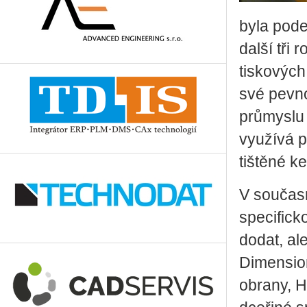
byla pode
další tři
tiskových
své pevno
průmyslu 
využívá p
tištěné k
V současn
specifick
dodat, al
Dimension
obrany, H