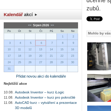
dceřiné s
zubů.
Kalendář
akcí
<<
Srpen 2026
>>
Po
Út
St
Čt
Pá
So
Ne
Mohlo by vás 
1
2
3
4
5
6
7
8
9
10
11
12
13
14
15
16
17
18
19
20
21
22
23
24
25
26
27
28
29
30
31
Přidat novou akci do kalendáře
Nejbližší akce
10.08.
Autodesk Inventor – kurz iLogic
11.08.
Autodesk Inventor – kurz pro pokročilé
11.08.
AutoCAD kurz – vytváření a prezentace
3D modelů