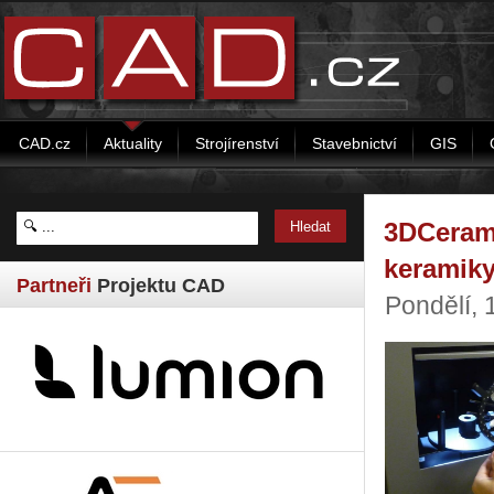
CAD.cz
Aktuality
Strojírenství
Stavebnictví
GIS
3DCeram 
keramik
Partneři
Projektu CAD
Pondělí, 