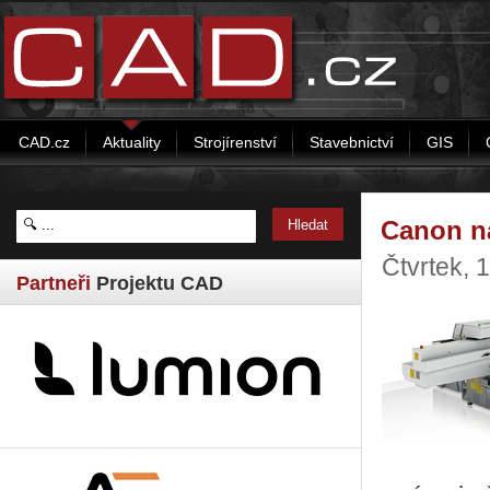
CAD.cz
Aktuality
Strojírenství
Stavebnictví
GIS
Canon na
Čtvrtek,
Partneři
Projektu CAD