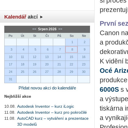
si proces
prezentuj
Kalendář
akcí
První se
<<
Srpen 2026
>>
Canon na 
Po
Út
St
Čt
Pá
So
Ne
a produkč
1
2
3
4
5
6
7
8
9
dekorativ
10
11
12
13
14
15
16
K vidění 
17
18
19
20
21
22
23
Océ Ariz
24
25
26
27
28
29
30
produkce,
31
Přidat novou akci do kalendáře
6000S
s v
Nejbližší akce
a výstupe
10.08.
Autodesk Inventor – kurz iLogic
tiskárna 
11.08.
Autodesk Inventor – kurz pro pokročilé
a vynikaj
11.08.
AutoCAD kurz – vytváření a prezentace
3D modelů
Profesion