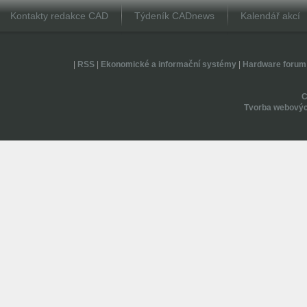
Kontakty redakce CAD
Týdeník CADnews
Kalendář akcí
|
RSS
|
Ekonomické a informační systémy
|
Hardware forum
Tvorba webovýc