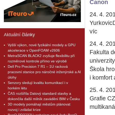
Canon
24. 4. 20
YurkovicD
víc
Aktuální
články
24. 4. 20
Vyšší výkon, nové fyzikální modely a GPU
akcelerace v OpenFOAM v2606
Fakulta 
MetraSCAN BLACK2 zvyšuje flexibilitu při
univerzity
rozměrové kontrole přímo ve výrobě
Dell Pro Precision 7 R1 – 1U racková
Škola hro
pracovní stanice pro náročné inženýrské a AI
i komfort
úlohy
Senzory sledují kvalitu komunikací i v
horkém létu
25. 4. 20
ČAS rozšířila Datový standard stavby a
Grafie CZ
dokončila další milník zavádění BIM v Česku
3D modely pomáhají městům plánovat
multikan
rozvoj i zvládat krize
BenQ PD2732U vrcholem nové řady BenQ