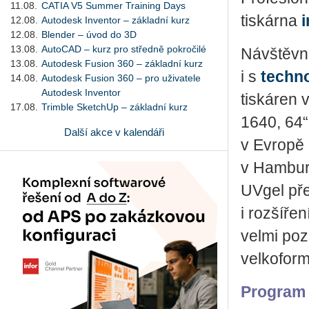
11.08.
CATIA V5 Summer Training Days
tiskárna
12.08.
Autodesk Inventor – základní kurz
12.08.
Blender – úvod do 3D
13.08.
AutoCAD – kurz pro středně pokročilé
Návštěvní
13.08.
Autodesk Fusion 360 – základní kurz
i s
techno
14.08.
Autodesk Fusion 360 – pro uživatele
Autodesk Inventor
tiskáren 
17.08.
Trimble SketchUp – základní kurz
1640, 64“
Další akce v kalendáři
v Evropě
v Hamburk
UVgel pře
i rozšíře
velmi pozi
velkoform
Program 