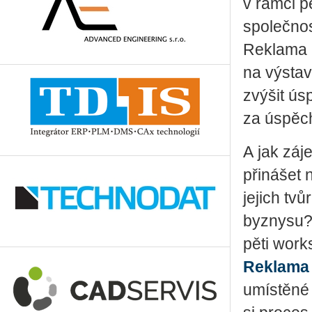
v rámci p
společnos
Reklama P
na výstav
zvýšit ús
za úspěc
A jak záj
přinášet 
jejich tvů
byznysu? 
pěti work
Reklama 
umístěné 