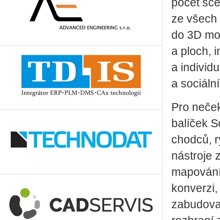
počet scé
ze všech
do 3D mod
a ploch, 
a individ
a sociáln
Pro neče
balíček S
chodců, r
nástroje 
mapování
konverzi,
zabudovan