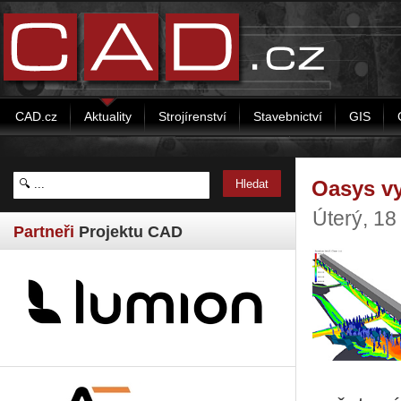
CAD.cz
Aktuality
Strojírenství
Stavebnictví
GIS
Oasys vy
Úterý, 1
Partneři
Projektu CAD