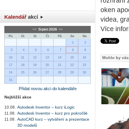
rozhraní 
oken apod
Kalendář
akcí
videa, gr
Více info
<<
Srpen 2026
>>
Po
Út
St
Čt
Pá
So
Ne
1
2
3
4
5
6
7
8
9
Mohlo by vás 
10
11
12
13
14
15
16
17
18
19
20
21
22
23
24
25
26
27
28
29
30
31
Přidat novou akci do kalendáře
Nejbližší akce
10.08.
Autodesk Inventor – kurz iLogic
11.08.
Autodesk Inventor – kurz pro pokročilé
11.08.
AutoCAD kurz – vytváření a prezentace
3D modelů