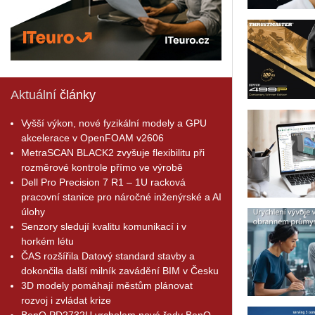
Aktuální
články
Vyšší výkon, nové fyzikální modely a GPU
akcelerace v OpenFOAM v2606
MetraSCAN BLACK2 zvyšuje flexibilitu při
rozměrové kontrole přímo ve výrobě
Dell Pro Precision 7 R1 – 1U racková
pracovní stanice pro náročné inženýrské a AI
úlohy
Senzory sledují kvalitu komunikací i v
horkém létu
ČAS rozšířila Datový standard stavby a
dokončila další milník zavádění BIM v Česku
3D modely pomáhají městům plánovat
rozvoj i zvládat krize
BenQ PD2732U vrcholem nové řady BenQ