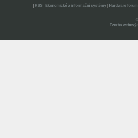
|
RSS
|
Ekonomické a informační systémy
|
Hardware forum
Tvorba webovýc