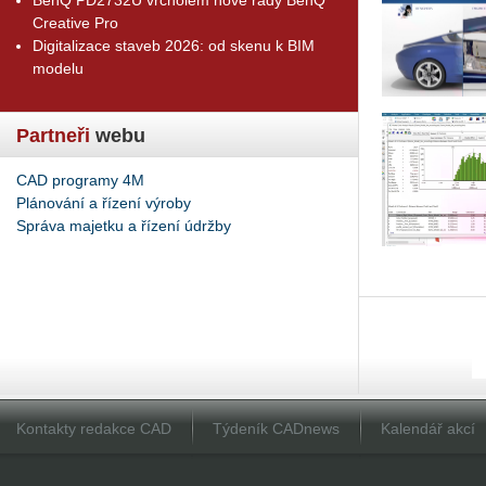
Creative Pro
Digitalizace staveb 2026: od skenu k BIM
modelu
Partneři
webu
CAD programy 4M
Plánování a řízení výroby
Správa majetku a řízení údržby
Kontakty redakce CAD
Týdeník CADnews
Kalendář akcí